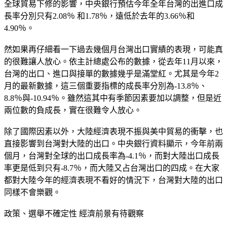
全球貿易下修的影響，中央銀行預估今年全年台灣的出進口成
長率分別只有2.08％ 和1.78％，遠低於去年的3.66％和
4.90％。
然如果再仔細看一下過去幾個月台灣出口實績的表現，可能真
的很難讓人放心。依主計總處公布的數據，從去年11月以來，
台灣的出口、進口與接單的數據幾乎是滿堂紅。尤其是今年2
月的最新數據，這三個重要指標的成長率分別為-13.8％、
8.8％與-10.94％。雖然這其中有季節因素要加以調整，但是近
兩位數的負成長，實在很難令人放心。
除了國際因素以外，大陸經濟表現不振與美中貿易的衝擊，也
直接影響到台灣對大陸的出口。中央銀行資料顯示，今年前兩
個月，台灣對全球的出口成長率為-4.1％，而對大陸出口成長
率更是低到只有-8.7％，而大陸又占台灣出口的四成。在大家
都對大陸今年的經濟表現不看好的情況下，台灣對大陸的出口
同樣不會樂觀。
政策、選舉不確定性 經濟前景有待觀察