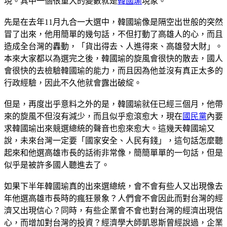
現。其中一個很重大的變數就是
韓國瑜
現象。
先是在去年11月九合一大選中，韓國瑜像是隔空出世般的突然
冒了出來，他用簡單的幾句話，不但打動了高雄人的心，而且
造成全台灣的轟動，「貨出得去、人進得來、高雄發大財」。
本來大家都以為選完之後，韓國瑜的旋風會很快的散去，國人
會很快的去檢驗韓國瑜的能力，而且因為他並沒有真正太多的
行政經驗，因此不久他就會露出破綻。
但是，再度出乎意料之外的是，韓國瑜就任已經三個月，他帶
來的旋風不但沒有減少，而且似乎愈滾愈大，現在
國民黨
內要
求韓國瑜出來競選總統的聲音也愈來愈大。這幾天韓國瑜又
說，未來台灣一定要「國家安全、人民有錢」，這句話怎麼聽
起來和他選高雄市長的話術非常像，簡簡單單的一句話，但是
似乎是被許多國人聽進去了。
如果下半年韓國瑜真的出來選總統，會不會有些人又出現像去
年他選高雄市長時的瘋狂景象？人們會不會因此而對台灣的經
濟又出現信心？同時，有些企業會不會也對台灣的經濟出現信
心，而增加對台灣的投資？經濟學大師凱恩斯曾經說過，企業