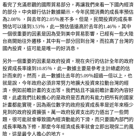
看完了充滿悲觀的國際貿易部分，再讓我們來看一下國內經濟
的部分。中央銀行估計數據顯示，今年民間消費的成長率預估
為2.08％ ，與去年的2.05％差不多。但是，民間投資的成長率
預估可以達到3.53％，此一預估值遠高於去年的1.46％，其中
一個很重要的因素是因為受到美中貿易影響，已經有一些大陸
台商開始往外遷移，其中有一部分回到台灣，而拉高了台灣的
國內投資，這可能是唯一的好消息。
另外一個重要的因素是政府投資，現在央行的估計全年的政府
投資成長率達到10.85％，此一數據主要是參考主計總處的估
計而來的。然而，此一數據比去年的5.09％超過一倍以上，也
就是說，今年政府必須非常努力地擴大投資來拉動台灣的經
濟，例如前瞻計畫的支出等。我們姑且不論前瞻計畫的內容好
壞，此處我們比較擔心的是政府是否真的有能力把所有的國家
計畫都能實現，因為兩位數字的政府投資成長率是近年來極少
見到的政府投資擴張。萬一政府投資支出的力道出了一些問
題，很可能就會導致國內經濟動能的下滑，而只要國內部門的
成長率略為下修，那麼今年經濟成長率就會立即出現保二的風
險，這是最令人擔心的地方。