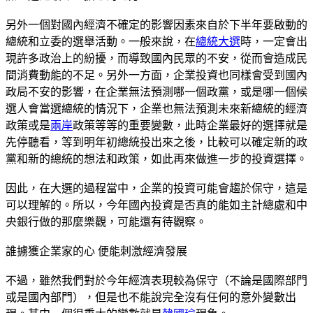
另外一個對國內經濟不確定的影響因素來自於下半年要啟動的
總統和立委的選舉活動。一般來說，在
總統大選
時，一定會出
現許多政治上的紛擾，而導致國內民眾的不安，從而會造成民
間消費動能的不足。另外一方面，企業投資也同樣會受到國內
政局不安的影響，在企業無法預測哪一個政黨，或是哪一個候
選人會當選總統的情況下，企業也無法預測未來新總統的經濟
政策或是
兩岸
政策等等的重要變數，此時企業最好的選擇就是
先停聽看，等到明年初總統投出來之後，比較可以確定新的政
黨和新的總統的想法和政策，如此再來做進一步的投資選擇。
因此，在大選的過程當中，企業的投資可能會趨於保守，這是
可以理解的。所以，今年國內投資是否真的能如主計總處和中
央銀行做的那麼樂觀，可能還有待觀察。
誰擄獲企業家的心 便能刺激經濟發展
不過，雖然我們對於今年經濟表現較為保守（不論是國際部門
或是國內部門），但是也不能說完全沒有任何的意外變數出