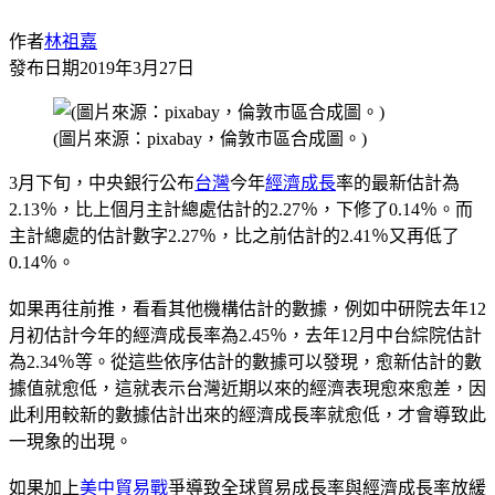
作者
林祖嘉
發布日期
2019年3月27日
(圖片來源：pixabay，倫敦市區合成圖。)
3月下旬，中央銀行公布
台灣
今年
經濟成長
率的最新估計為
2.13％，比上個月主計總處估計的2.27％，下修了0.14％。而
主計總處的估計數字2.27％，比之前估計的2.41％又再低了
0.14％。
如果再往前推，看看其他機構估計的數據，例如中研院去年12
月初估計今年的經濟成長率為2.45％，去年12月中台綜院估計
為2.34％等。從這些依序估計的數據可以發現，愈新估計的數
據值就愈低，這就表示台灣近期以來的經濟表現愈來愈差，因
此利用較新的數據估計出來的經濟成長率就愈低，才會導致此
一現象的出現。
如果加上
美中貿易戰
爭導致全球貿易成長率與經濟成長率放緩