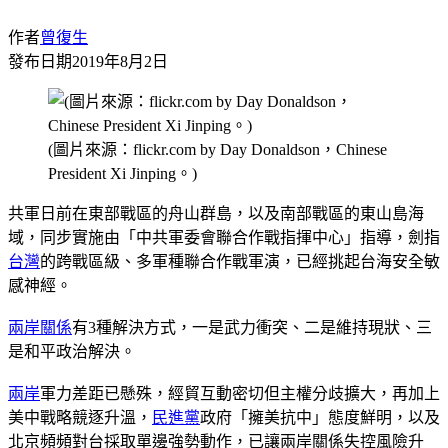
作者
曾復生
發布日期
2019年8月2日
(圖片來源：flickr.com by Day Donaldson，Chinese
President Xi Jinping。)
共軍日前在東部戰區的舟山群島，以及南部戰區的東山島海
域，同步實施由「中共軍委會聯合作戰指揮中心」指導，劍指
台灣
的跨戰區級、多軍種聯合作戰軍演，已經挑起台海安全敏
感神經。
兩岸關係
有3種解決方式，一是武力衝突、二是維持現狀、三
是和平政治解決。
兩岸
軍力差距已懸殊，經貿互動密切但主權分歧擴大，再加上
美中戰略競逐升溫，
民進黨
政府「擁美抗中」態度鮮明，以及
北京頻頻對台採取單邊強勢動作，已讓兩岸關係失控風險升