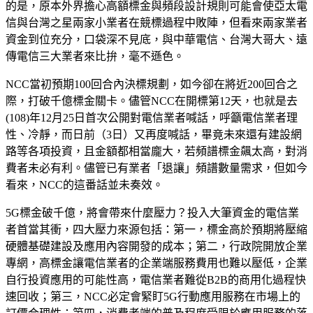
的是，原本外界擔心高額標金與頻段設計規則可能會使亞太電
信與台灣之星兩家小業者在競標過程中敗陣，但看來兩家業者
資金到位充分，口袋深不見底，與中華電信、台灣大哥大、遠
傳電信三大業者來比拚，毫不遜色。
NCC當初預期100回合內決標規劃，如今卻在將近200回合之
際，打破千億標金關卡。儘管NCC在開標第12天，也就是去
(108)年12月25日首次公開對電信業者喊話，呼籲電信業者理
性、冷靜，而日前（3日）又再度喊話，畢竟未來還有建設網
路等各項投資，且金額都相當龐大，若頻譜標金飆太高，對消
費者未必有利。儘管已有業者「退讓」頻譜數量需求，但如今
看來，NCC的這番話並未奏效。
5G標金破千億，將會帶來什麼壓力？投入大筆資金的電信業
者首當其衝，四大壓力來源包括：第一，標金高於預期將壓縮
硬體基礎建設及應用內容開發的成本；第二，行政院開放企業
專網，高標金讓電信業者的企業端服務費用也難以壓低，企業
自行投資應用的可能性高，電信業者難從B2B的商用化過程快
速回收；第三，NCC必定會緊盯5G行動應用服務在市場上的