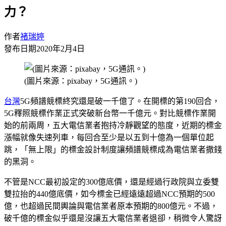
力？
作者
褚瑞婷
發布日期
2020年2月4日
(圖片來源：pixabay，5G通訊。)
台灣
5G頻譜競標終究還是破一千億了。在開標的第190回合，
5G釋照競標作業正式突破新台幣一千億元。對比競標作業開
始的前兩周，五大電信業者抱持冷靜觀望的態度，近期的標金
漲幅就像失速列車，每回合至少是以五到十億為一個單位起
跳，「無上限」的標金設計制度讓頻譜競標成為電信業者撒錢
的黑洞。
不管是NCC最初設定的300億底價，還是經過行政院與立委雙
雙拉抬的440億底價，如今標金已經遠遠超過NCC預期的500
億，也超過民間輿論與電信業者原本預期的800億元。不過，
破千億的標金似乎還是沒讓五大電信業者退卻，稍微令人驚訝