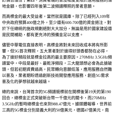
訂價合理性；第四，消費者端的普及程度受限於應用服務的落
地金額，也影響四年後第二波頻譜釋照的業者意願。
而高標金的最大受益者，當然就是國庫。除了已經列入109年
中央政府預算400億之外，至少還有600-700億的資金挹注，對
於下任總統的施政規劃絕對大大加分，無論是用於國家建設還
是民間補助，都有更充沛的預備金足以支應。
儘管中華電信直接表明，高標金將對未來回收成本將有所影
響，但5G首次釋照，五大業者對於搶得好頭香都勢在必得，
為了搶好頻段就是標金拉高的最主要原因。270MHz 3.5GHz頻
譜當中，中段是最好、最乾淨頻段，三大龍頭想必會為此搶破
頭，但若初期資費過高，民眾轉向意願低落，應用服務自然難
以普及，業者期盼透過創新技術開發應用服務，創造5G需求
普及化的夢想就越來越遠。
總的來說，台灣首次的5G頻譜競標就在開標後第19天的第190
回合，總標金正式突破新台幣一千億元的關卡，而270MHz
3.5GHz的暫時總標金也來到988.47億元。據媒體報導，世界前
三高的5G標金分別是義大利的50億美元，德國47億美元，南