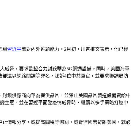
考驗
習近平
應對內外難題能力。2月初，川普推文表示，他已經
大威脅，要求歐盟合力封殺華為5G網通設備。同時，美國海軍
法部還以網路間諜等罪名，起訴4位中共軍官，並要求聯調局防
，封鎖供應商向華為提供晶片，並禁止美國晶片製造設備賣給中
改變主意，並在習近平面臨疫情威脅時，繼續以多手策略打壓中
中止情報分享，或提高關稅等懲罰，威脅盟國若背離美國，就必