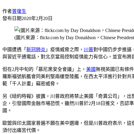
作者
曾復生
發布日期
2020年2月20日
(圖片來源：flickr.com by Day Donaldson，Chinese President 
中國遭遇「
新冠肺炎
」疫情威脅之際，
川普
對中國仍步步進逼
與習近平通電話，對北京當局控制疫情能力有信心，並宣布將
但在2月中旬的「慕尼黑安全會議」上，
美國
無視英國已有條件
羅斯福號航艦會同美利堅兩棲登陸艦，在西太平洋進行針對共
範「千人計畫」竊密威脅。
另《紐約時報》披露，川普政府將禁止美國「奇異公司」，出
企，引發國際金融市場恐慌。雖然川普於2月18日推文，否認
國。
歐盟與印太國家普遍不願在美中選邊，但是川普政府表示，這
須付出痛苦代價。