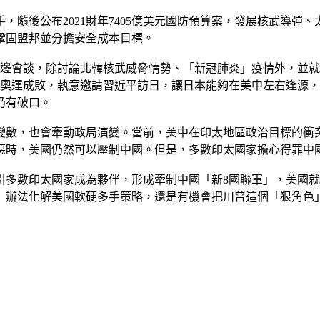
，隨後公布2021財年7405億美元國防預算案，發展核武導
鞏固盟邦並分擔安全成本目標。
三邊會談，除討論北韓核武威脅情勢、「新冠肺炎」疫情外，並
京奧運成敗，執意邀請習近平訪日，讓日本能夠在美中左右逢源
仍有破口。
變數，也會牽動政局演變。當前，美中在印太地區政治目標的衝
惡時，美國仍然可以壓制中國。但是，多數印太國家擔心得罪中
引多數印太國家成為夥伴，形成牽制中國「新8國聯軍」，美國
」辦法化解美國軟硬多手策略，還是有機會把川普這個「狠角色