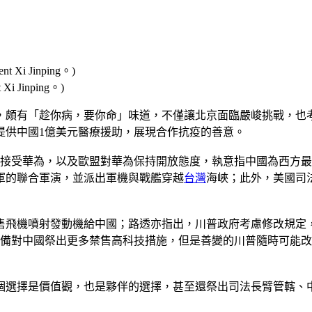
Xi Jinping。)
，頗有「趁你病，要你命」味道，不僅讓北京面臨嚴峻挑戰，也
提供中國1億美元醫療援助，展現合作抗疫的善意。
接受華為，以及歐盟對華為保持開放態度，執意指中國為西方最
軍的聯合軍演，並派出軍機與戰艦穿越
台灣
海峽；此外，美國司
售飛機噴射發動機給中國；路透亦指出，川普政府考慮修改規定
準備對中國祭出更多禁售高科技措施，但是善變的川普隨時可能
個選擇是價值觀，也是夥伴的選擇，甚至還祭出司法長臂管轄、