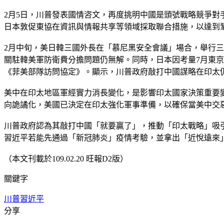
2月5日，川普發表國情咨文，再度挑明中國是頭號戰略競爭對手
日本敦促東協在資訊與情報共享等領域採取聯合措施，以達到
2月中旬，美日韓三國外長在「慕尼黑安全會議」場合，舉行
關駐韓美軍防衛費分擔問題仍無解。同時，日本因考量7月東
《菲美部隊訪問協定》。顯示，川普政府敲打中國謀略在印太
美中在印太地區軍經實力消長變化，是影響印太國家決策重要
向詭譎化，美國已決定在印太強化軍事準備，以確保當美中交
川普政府認為其敲打中國「就要贏了」，推動「印太戰略」吸
習近平若能先通過「新冠肺炎」疫情考驗，並拿出「近悅遠來
（本文刊載於109.02.20 旺報D2版）
關鍵字
川普
習近平
分享