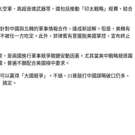
彈、太空軍、高超音速武器等，還包括推動「印太戰略」經費，結合
就針對中國與北韓的軍事情報合作，達成新諒解。但是，美韓有
，不被任一方吃定。此外，菲律賓有意擺脫美國掌控，宣布終止
突，是兩國進行軍事競爭關鍵促動因素。尤其當美中戰略競逐趨
國，普遍不願配合美國槓中要求。
就可以贏得「大國競爭」。不過，川普敲打中國謀略破口仍多，
」搞定。