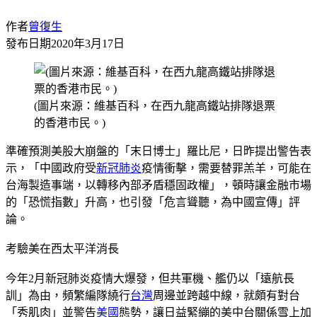
作者
曾復生
發布日期
2020年3月17日
(圖片來源：維基百科，在西九龍高鐵站排隊退票
的香港市民。)
準確預測美股大崩盤的「末日博士」羅比尼，日昨提出警告表
示，「中國政府受
新冠肺炎
疫情衝擊，需要替罪羔羊，可能在
台海製造事端，以轉移內部矛盾穩固政權」，頓時讓金融市場
的「恐慌指數」升高，也引發「危言聳聽，為中國宣傳」評
論。
考驗美在西太平洋消長
今年2月新冠肺炎疫情大爆發，但共軍機、艦仍以「遠航長
訓」為由，頻繁編隊繞行
台灣
周邊並跨越中線，就頗有對台
「秀肌肉」並警告
美國
態勢，讓日益緊繃的美中台關係雪上加