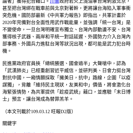
論者」獲得犯台藉口。
川普
政府若火上澆油拿台灣刺激北京，
甚至把台灣綁在戰車前與北京對著幹，更將讓台海陷入軍事衝
突危機。國防部最新《中共軍力報告》即指出，共軍計畫於
2020年完備對台全面性用武作戰能量，並強調「統一台灣」是
不變使命，一旦台灣明確宣布獨立、台灣內部動盪不安、台灣
獲得核子武器、兩岸和平統一對話延遲、外國勢力介入台灣內
部事務、外國兵力進駐台灣等狀況出現，都可能是武力犯台時
機。
民進黨政府官員挾「總統勝選、國會過半」大聲嗆中，認為
「武漢肺炎」已經重創習近平威信，並研判美、日會力挺台灣
對抗中國，一廂情願採取「擁美日，抗中」路線，企圖「以疫
謀獨」，背離「維持民主現狀，友美和中」價值，將會激化台
海緊張情勢，為共軍提供「趁疫武統」藉口，並應驗「末日博
士」預言，讓台灣成為替罪羔羊。
（本文刊載於109.03.12 旺報D2版）
關鍵字