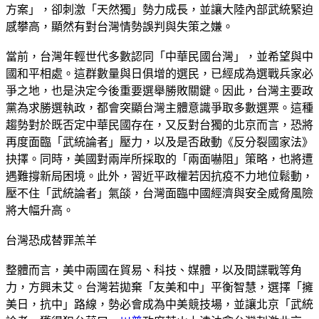
方案」，卻刺激「天然獨」勢力成長，並讓大陸內部武統緊迫
感攀高，顯然有對台灣情勢誤判與失策之嫌。
當前，台灣年輕世代多數認同「中華民國台灣」，並希望與中
國和平相處。這群數量與日俱增的選民，已經成為選戰兵家必
爭之地，也是決定今後重要選舉勝敗關鍵。因此，台灣主要政
黨為求勝選執政，都會突顯台灣主體意識爭取多數選票。這種
趨勢對於既否定中華民國存在，又反對台獨的北京而言，恐將
再度面臨「武統論者」壓力，以及是否啟動《反分裂國家法》
抉擇。同時，美國對兩岸所採取的「兩面嚇阻」策略，也將遭
遇難撐新局困境。此外，習近平政權若因抗疫不力地位鬆動，
壓不住「武統論者」氣燄，台灣面臨中國經濟與安全威脅風險
將大幅升高。
台灣恐成替罪羔羊
整體而言，美中兩國在貿易、科技、媒體，以及間諜戰等角
力，方興未艾。台灣若拋棄「友美和中」平衡智慧，選擇「擁
美日，抗中」路線，勢必會成為中美競技場，並讓北京「武統