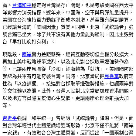
霜。
台海和平
穩定對台灣是存亡關鍵，也是考驗美國在西太平
洋影響力消長指標。近年來，中國海、空軍與飛彈能量提升，
美國在台海維持軍力動態平衡成本劇增，甚至難有絕對勝算，
已經讓台海的「美國因素」質變。同時，北京「武統論者」強
調台獨已坐大，除了共軍沒有其他力量能夠遏制，因此主張對
台「早打比晚打有利」。
現階段，
兩岸
實力差距懸殊、經貿互動密切但主權分歧擴大，
再加上美中戰略競爭激烈，以及北京對台採取單邊強勢作為
等，已讓兩岸氛圍從「冷和」逐漸轉為「對抗」，美國國防部
就認為共軍有可能奇襲台灣。同時，北京當局把
民進黨
政府定
性為「以疫謀獨」，接連對台採取單邊強勢措施，也讓兩岸對
等交往難以為繼。此外，台灣人民對北京當局處理香港問題，
以及地方官員隱匿疫情心生疑懼，更讓兩岸心理距離擴大加
深。
習近平
強調「和平統一」曾經讓「武統論者」降溫。但是，面
對台灣年輕世代主體意識增強新形勢，北京不僅不能將「兩岸
一家親」，有效融合台灣主體意識，反而提出「一國兩制台灣