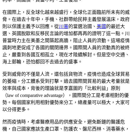
在國際上，反全球化越來越盛行，全球化正面臨前所未有的威
脅。在過去十年中，手機、社群帶給民粹主義發展溫床，政府
則以保護主義予以回應。從
川普
的當選治國、
美國
的最近大
選、英國脫歐和反移民言論的增加都再再的證明了這一點。川
普當時力主在美墨之間築起高牆，阻止人員的流動。這場疫情
諷刺地更促成了各國的關閉邊界。國際間人員的流動真的被終
止，嚴重到各國互相孤立，現在才陸續解封。但是空中交通、
海上郵輪，恐怕都回不去過去的盛事。
受到威脅的不僅是人流，還包括貨物流，疫情也造成全球貿易
的萎縮，分工體系受到打擊。過去國際間貿易的最大考量就是
效率與成本，背後的理論就是李嘉圖的「比較利益」原則
（law of comparative advantage），國際間分工是考慮相對的優
勢。每個國家利用相對優勢來分工，總產量可以極大，大家可
以分得更多。
然而疫情時，考慮醫療用品的供應安全，避免斷鏈的醫護危
機，自己國家應該生產口罩、防護衣、盤尼西林、消毒藥水，