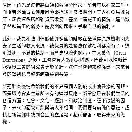
原因，首先是疫情將白領和藍領分開來，前者可以在家工作，
而後者必須冒著健康風險來掙錢。疫情期間，工人在亞馬遜倉
庫、速食連鎖店和雜貨店染疫，甚至上演罷工的情況，這凸顯
了藍領員工的弱勢，需要團結起來，爭取自己的福利。
此外，裁員和強制休假使許多藍領階級在全球健康危機期間失
去了生活的收入來源，被裁員的連醫療保健福利都沒有了，這
更激起了不滿的情緒。而歷史經驗也顯示，在大蕭條（Great
Depression）之後，工會會員人數迅速增長。因此可以推斷新
冠疫後工會的組織會更形茁壯，運作也會越來越強硬，未來勞
資的談判也會越來越難達到共識。
新冠肺炎疫情帶給我們的不只是個人防疫或生病醫療的問題，
而是還將會產生前所未有的連鎖反應。新常態已在我們生活的
各個方面：社會、文化、經濟、和政治制度，種下改變的因
子，未來的面貌可能與前大不相同。我們要有前瞻的思維，趕
快在新常態中找到合宜的立足點，超前部署，取得未來的先
機。