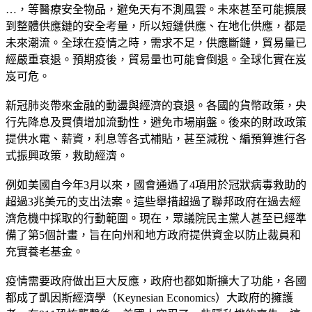
…，等醫療安全物品，避免天有不測風雲。未來甚至可能擴展
到整體供應鏈的安全考量，所以短鏈供應、在地化供應，都是
未來潮流。全球在疫情之時，需求不足，供應斷鏈，貿易量已
經嚴重衰退。預期疫後，貿易量也可能會倒退。全球化實在岌
岌可危。
新冠肺炎帶來金融的動盪與經濟的衰退。各國的貨幣政策，央
行先降息及買債增加流動性，避免市場崩盤。後來的財政政策
提供水電、薪資，利息等各式補貼，甚至減稅、編預算進行各
式振興政策，救助經濟。
例如美國自今年3月以來，國會通過了4項用於冠狀病毒救助的
超過3兆美元的支出法案。這些舉措超過了聯邦政府在過去經
濟危機中採取的行動範圍。現在，眾議院民主黨人甚至已經準
備了第5個計畫，旨在向州和地方政府提供資金以防止裁員和
充實養老基金。
疫情需要政府做出巨大反應，政府也都如斯擴大了功能，各國
都成了凱因斯經濟學（Keynesian Economics）大政府的擁護