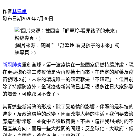
作者
林建甫
發布日期
2020年7月30日
(圖片來源：截圖自「舒翠玲-看見孩子的未來」粉
絲專頁。)
新冠肺炎
重創全球。第一波疫情在一些國家仍然持續肆虐，現
在更要擔心第二波疫情是否再度捲土而來。在確定的解藥及疫
苗發明以前，未來的環境唯一的確定就是「不確定」。但目前
除了持續防疫外，全球疫後新常態已出現，很多往日大家熟悉
的場景，可能都回不去了。
其實這些新常態的形成，除了受疫情的影響，伴隨的是科技的
進步，及政治環境的改變，因而改變人類的生活。我們要去適
應這些新常態，並從中去獲取商機。不過，這裡我想探討的不
是產業方向，而是一些大哉問的問題：反全球化、大政府、低
利率、高國債、貧富不均、工會復活。