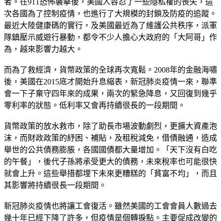
者。在911恐怖襲擊後，美國人容忍了一些隱私權的喪失，這
次各國為了控制疫情，也進行了大規模的封鎖及防疫的追蹤。
最近大陸健康碼的實行，及美國最近為了維護公共秩序，派軍
隊鎮壓示威遊行暴動，都令不少人擔心大政府的「大阿哥」作
為，越來影響力越大。
而為了救經濟，貨幣政策的全球再次寬鬆。2008年的金融海嘯
後，美國在2015底才開始升息縮表，新冠肺炎疫情一來，聯準
會一下子棄守四年來的成果，兩次的緊急降息，又回復到幾乎
零利率的狀態。低利率又會再持續很長的一段期間。
貨幣政策的放水救市，除了助長市場波動劇烈，更擴大資產泡
沫，而財政政策的紓困、補貼，及租稅減免，借債融通，造成
舉世的公共債務膨脹，各國國債都大量增加。「天下沒有白吃
的午餐」，後代子孫將承受更大的債務，未來稅率也可能很快
就會上升。這些舉措都埋下未來更糟糕的「貧富不均」，而且
其影響將持續很長一段期間。
新冠肺炎疫情也將讓工會復活。雖然美國的工會會員人數過去
幾十年已經下降了許多，但疫情是個轉捩點。主要促成改變的