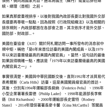
慣例，倘同為國家元首，通常將國王（蘇丹）或皇后排在總
統、總理（首相）之前。
如果真那麼重視排序，以後對我國內政部長要比對我國外交部
長還要再尊敬一點點，因為按照《行政院組織法》以及相關的
排序規則，內政部都放在各部會之首，其次依序才是外交部、
國防部、財政部...。
美國在臺協會（AIT）關於阿札爾訪問一事所發布的消息就中
規中矩，稱他「是6年來首位訪臺的美國內閣成員，以及1979
年以來訪臺層級最高的美國內閣官員」。當然，這句話的最後
如果說得精確一點，應該是「1979年以來訪臺層級最高的美國
內閣官員之一」。
事實很清楚，美國與中華民國斷交後，直到1992年才派貿易代
表希爾斯（Carla Hills）訪臺，這是美國閣員級官員的首訪。
其後，分別有1994年運輸部長裴納（Federico Peña）、1996年
小型企業署署長雷德（Phililp Lader）、1998年能源部長李察
遜（Bill Richardson）、2000年運輸部長史雷特（Rodney
Slater）、2014年環保署署長麥卡馨（Gina McCarthy）等閣員