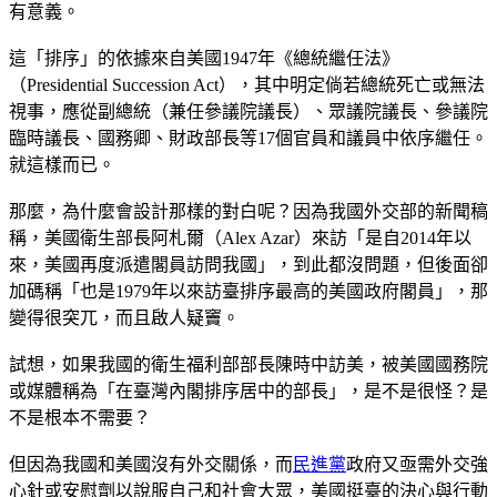
有意義。
這「排序」的依據來自美國1947年《總統繼任法》
（Presidential Succession Act），其中明定倘若總統死亡或無法
視事，應從副總統（兼任參議院議長）、眾議院議長、參議院
臨時議長、國務卿、財政部長等17個官員和議員中依序繼任。
就這樣而已。
那麼，為什麼會設計那樣的對白呢？因為我國外交部的新聞稿
稱，美國衛生部長阿札爾（Alex Azar）來訪「是自2014年以
來，美國再度派遣閣員訪問我國」，到此都沒問題，但後面卻
加碼稱「也是1979年以來訪臺排序最高的美國政府閣員」，那
變得很突兀，而且啟人疑竇。
試想，如果我國的衛生福利部部長陳時中訪美，被美國國務院
或媒體稱為「在臺灣內閣排序居中的部長」，是不是很怪？是
不是根本不需要？
但因為我國和美國沒有外交關係，而
民進黨
政府又亟需外交強
心針或安慰劑以說服自己和社會大眾，美國挺臺的決心與行動