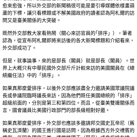
愈來愈強，所以外交部的新聞稿很可能是要引導媒體依樣畫葫
蘆的下標，讓只看標題或不解美國政府的讀者認為阿札爾的訪
問又是臺美關係的大突破。
既然外交部教大家看熱鬧（關心來訪官員的｢排序」），筆者
認為，從宣布阿札爾即將來訪後的各大新聞標題和介紹看來，
外交部成功了。
但是，就事論事，來的是部長（閣員）就是部長（閣員）。世
界上大概只有中華民國外交部斤斤計較來訪的美國閣員在《總
統繼任法》中的「排序」。
如果真那麼愛排序，以後外交部應該盡全力邀請美國眾議院議
長或參議院臨時議長來訪，因為他們既任美國總統的「排序」
超級前面的，分別是第三和第四位。而且，從臺美雙邊關係而
言，國會議員比美國行政部門的部長級相對好邀。
如果真那麼愛排序，外交部也應該多邀請邦交國史瓦帝尼（舊
稱史瓦濟蘭）的國王進行國是訪問，因為根據西方外交禮賓的