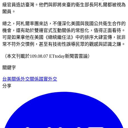
級官員造訪臺灣。他們與即將來臺的衛生部長阿札爾都被視為
閣員。
總之，阿札爾率團來訪，不僅深化美國與我國公共衛生合作的
機會，還有助於雙邊官式互動關係的常態化，值得正面看待。
可是如果拿他在美國《總統繼任法》中的排序大肆宣傳，就非
常不符外交慣例，甚至有技術性誤導民眾的觀感與認識之嫌。
（本文刊載於109.08.07 ETtoday新聞雲雲論）
關鍵字
台美關係
外交關係
踏實外交
分享