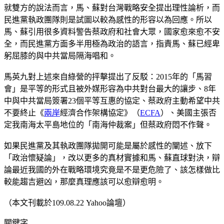
就雙方的說法而言，馬、蘇對台灣戰略安全提出理性論析，而
民進黨執政團隊則是試圖以較為感性的形容以為回應。所以
馬、蘇引用很多資料警告蔡政府和社會大眾，國家愈來愈不安
全，而民進黨方面多半用極為政治的語言，指責馬、蘇已經卑
躬屈膝的與中共當局隔海唱和。
馬英九對上述來自綠營的抨擊提出了反駁：2015年的「馬習
會」是平等的形式且被外媒形容為中共對台最大的讓步、8年
中與中共當局簽署23個平等互惠的協定、蔡政府主動希望中共
不要終止《
兩岸
經濟合作架構協定》（
ECFA
）、美國主張否
定我南海太平島地位的「南海仲裁案」但蔡政府悶不作聲。
如果民進黨及其執政團隊拋開可能是屬於感性的闡述、放下
「政治懷疑論」，改以更多的真材實據和馬、蘇直球對決，辯
論最近我國的外在戰略環境究竟是不是更危險了、該怎樣做比
較能趨吉避凶，那麼真理應該可以愈辯愈明。
（本文刊載於109.08.22 Yahoo論壇）
關鍵字