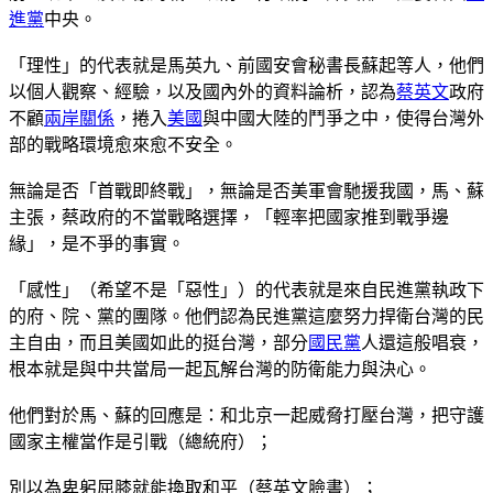
進黨
中央。
「理性」的代表就是馬英九、前國安會秘書長蘇起等人，他們
以個人觀察、經驗，以及國內外的資料論析，認為
蔡英文
政府
不顧
兩岸關係
，捲入
美國
與中國大陸的鬥爭之中，使得台灣外
部的戰略環境愈來愈不安全。
無論是否「首戰即終戰」，無論是否美軍會馳援我國，馬、蘇
主張，蔡政府的不當戰略選擇，「輕率把國家推到戰爭邊
緣」，是不爭的事實。
「感性」（希望不是「惡性」）的代表就是來自民進黨執政下
的府、院、黨的團隊。他們認為民進黨這麼努力捍衛台灣的民
主自由，而且美國如此的挺台灣，部分
國民黨
人還這般唱衰，
根本就是與中共當局一起瓦解台灣的防衛能力與決心。
他們對於馬、蘇的回應是：和北京一起威脅打壓台灣，把守護
國家主權當作是引戰（總統府）；
別以為卑躬屈膝就能換取和平（蔡英文臉書）；