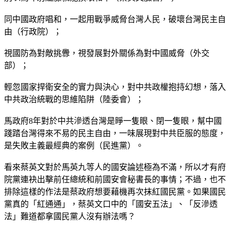
同中國政府唱和，一起用戰爭威脅台灣人民，破壞台灣民主自
由（行政院）；
視國防為對敵挑釁，視發展對外關係為對中國威脅（外交
部）；
輕忽國家捍衛安全的實力與決心，對中共政權抱持幻想，落入
中共政治統戰的思維陷阱（陸委會）；
馬政府8年對於中共滲透台灣是睜一隻眼、閉一隻眼，幫中國
踐踏台灣得來不易的民主自由，一味展現對中共臣服的態度，
是失敗主義最經典的案例（民進黨）。
看來蔡英文對於馬英九等人的國安論述極為不滿，所以才有府
院黨連袂出擊前任總統和前國安會秘書長的事情；不過，也不
排除這樣的作法是蔡政府想要藉機再次抹紅國民黨。如果國民
黨真的「紅通通」，蔡英文口中的「國安五法」、「反滲透
法」難道都拿國民黨人沒有辦法嗎？