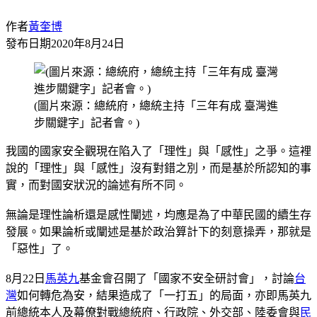
作者
黃奎博
發布日期
2020年8月24日
(圖片來源：總統府，總統主持「三年有成 臺灣進
步關鍵字」記者會。)
我國的國家安全觀現在陷入了「理性」與「感性」之爭。這裡
說的「理性」與「感性」沒有對錯之別，而是基於所認知的事
實，而對國安狀況的論述有所不同。
無論是理性論析還是感性闡述，均應是為了中華民國的續生存
發展。如果論析或闡述是基於政治算計下的刻意操弄，那就是
「惡性」了。
8月22日
馬英九
基金會召開了「國家不安全研討會」，討論
台
灣
如何轉危為安，結果造成了「一打五」的局面，亦即馬英九
前總統本人及幕僚對戰總統府、行政院、外交部、陸委會與
民