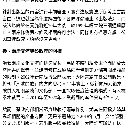
針對出版品的內容進行事前審查，實有違反憲法所保障之言論
自由。這也就是為什麼解嚴後，各界呼籲廢止《出版法》，而
該法也終於在實施將近70年之後，於1999年經立院三讀通過廢
止。兩岸條例第37條及相關許可辦法，同樣也有違憲之虞，卻
因事涉敏感，始終沒有更動。
參、兩岸交流與蔡政府的阻擋
隨著兩岸文化交流的快速成長，民間不時出現要求全面開放大
陸圖書的聲音，並建議修正或廢除兩岸條例第37條有關出版品
的限制。2002年新聞局曾公開表示，大陸書籍在臺公開販售，
將朝「漸進開放」的方向思考。[1]事實上，從新聞局到後來
被併入相關業務的文化部，一直採取低度管理的模式，有人檢
舉才裁罰。自2010年至2020年，受裁罰的案件只有3件。[2]
然而，蔡政府卻相當認真地執行兩岸條例，尤其在阻擋大陸與
思想相關的產品方面，更是不遺餘力。2018年5月，文化部發
公文要求出版社，若出版中國書籍須依「大陸許可辦法」送