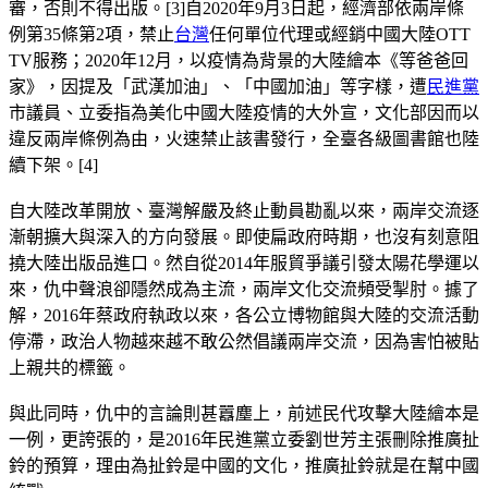
審，否則不得出版。[3]自2020年9月3日起，經濟部依兩岸條
例第35條第2項，禁止
台灣
任何單位代理或經銷中國大陸OTT
TV服務；2020年12月，以疫情為背景的大陸繪本《等爸爸回
家》，因提及「武漢加油」、「中國加油」等字樣，遭
民進黨
市議員、立委指為美化中國大陸疫情的大外宣，文化部因而以
違反兩岸條例為由，火速禁止該書發行，全臺各級圖書館也陸
續下架。[4]
自大陸改革開放、臺灣解嚴及終止動員勘亂以來，兩岸交流逐
漸朝擴大與深入的方向發展。即使扁政府時期，也沒有刻意阻
撓大陸出版品進口。然自從2014年服貿爭議引發太陽花學運以
來，仇中聲浪卻隱然成為主流，兩岸文化交流頻受掣肘。據了
解，2016年蔡政府執政以來，各公立博物館與大陸的交流活動
停滯，政治人物越來越不敢公然倡議兩岸交流，因為害怕被貼
上親共的標籤。
與此同時，仇中的言論則甚囂塵上，前述民代攻擊大陸繪本是
一例，更誇張的，是2016年民進黨立委劉世芳主張刪除推廣扯
鈴的預算，理由為扯鈴是中國的文化，推廣扯鈴就是在幫中國