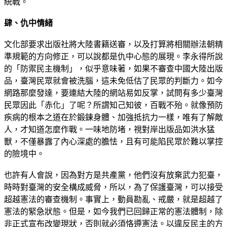
統戰。
肆、仇中情緒
文化部要求出版社將大陸書籍送審，以及打算將相關辦法朝精
準規範的方向修正，可以說都是仇中心態的展現。李永得所說
的「防禦民主機制」，似乎意味著，如果不審查中國大陸出版
品，臺灣民眾就會被洗腦，這未免低估了民眾的判斷力。如今
網路那麼發達，要連結大陸的網站易如反掌，試問有多少臺灣
民眾因此「赤化」了呢？所謂知己知彼，百戰不殆。就像預防
疾病的根本之道在於鍛鍊身體、加強抵抗力一樣，唯有了解敵
人，才知道怎麼作戰。一味地防堵，視對岸出版品如洪水猛
獸，不僅暴露了內心深處的膽怯，且有可能陷民眾於難以掌控
的險境中。
也許有人會說，因為對方是共產黨，他們沒有放棄武力犯臺，
時時對臺灣的安全構成威脅，所以，為了保護臺灣，可以接受
超越憲法的審查機制。事實上，動員勘亂、戒嚴，就是超越了
憲法的緊急狀態。但是，如今我們已回歸正常的憲法體制，除
非正式宣布改變現狀，否則就必須恪遵憲法。以違反民主的方