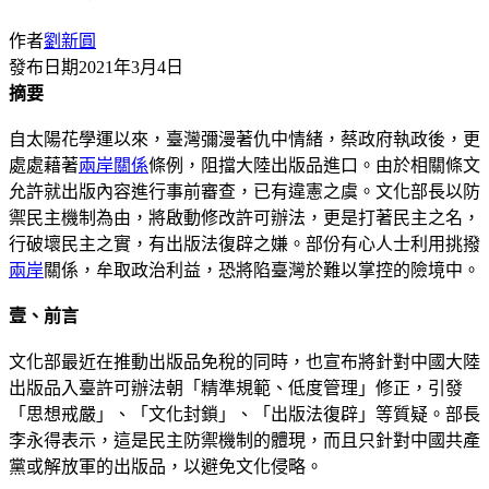
作者
劉新圓
發布日期
2021年3月4日
摘要
自太陽花學運以來，臺灣彌漫著仇中情緒，蔡政府執政後，更
處處藉著
兩岸關係
條例，阻擋大陸出版品進口。由於相關條文
允許就出版內容進行事前審查，已有違憲之虞。文化部長以防
禦民主機制為由，將啟動修改許可辦法，更是打著民主之名，
行破壞民主之實，有出版法復辟之嫌。部份有心人士利用挑撥
兩岸
關係，牟取政治利益，恐將陷臺灣於難以掌控的險境中。
壹、前言
文化部最近在推動出版品免稅的同時，也宣布將針對中國大陸
出版品入臺許可辦法朝「精準規範、低度管理」修正，引發
「思想戒嚴」、「文化封鎖」、「出版法復辟」等質疑。部長
李永得表示，這是民主防禦機制的體現，而且只針對中國共產
黨或解放軍的出版品，以避免文化侵略。