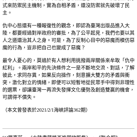
式來防禦民主機制，實為自相矛盾，還沒防禦就先破壞了民
主。
仇中心態還有一種報復性的觀念，即認為臺灣出版品進入大
陸，都要經過對岸政府的審批，為了公平起見，我們也要以其
人之道還治其人之身。可是，為了反制心目中的惡魔而模仿惡
魔的行為，豈非把自己也變成了惡魔？
最令人憂心的，莫過於有人想利用挑撥兩岸關係來牟取「仇中
紅利」。兩岸和平的先決條件之一是不斷地交流、對話，了解
彼此，求同存異，如果反向操作，刻意擴大雙方的矛盾與衝
突，激化對立的情緒，即便可以短暫地從民眾手中得到非理性
的選票，卻讓臺灣一再流失發揮文化優勢及創造雙贏的機會，
可謂得不償失。
（本文曾發表於2021/2/1海峽評論362期）