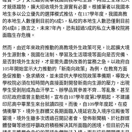
才競逐趨勢，擴大招收境外生源實有必要。根據筆者以我國本
地生多以公立優先的選擇模式推估，在117學年度，我國高教
的本地生人數僅剩目前的6成5，私校的本地生人數恐僅剩目前
的4成8；換言之，未來7年內，恐有超過5成的私立大專校院將
面臨生存危機。
然而，由近年來政府推動的高教境外生政策可見，比起擴大境
外生源對象，我國在法制、學習及生活環境等面向是否完備、
是否對境外生友好，才是需先盡快改善的當務之急。以政府自
105年開始宣示大力推動的「新南向政策」為例，在教育方面
急促推動、急求績效，並未提供大學校院政策準備期，導致大
學校院必須在短時間內直接面對開發新南向生源的壓力，出現
學生受剝削成為血汗學工、辦學品質參差不齊…等亂象，甚至
印尼政府還曾主動抵制，宣布自107學年度第2學期起，不建議
印尼高中畢業生來台就讀四技。而後，自109學年度起，在疫
情衝擊下，境外生群體又長期面臨入境延宕及入境序位殿後等
窘境，境外生雖多次透過召開記者會、發佈新聞稿、於社群媒
體發聲等途徑呼籲政府積極解決其所面臨的困境，但目前仍有