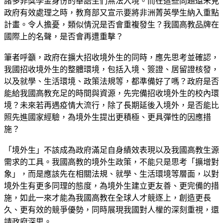
諸多非獎學金身份的華語生們無法入境。而在這些問題還未見
政府有效處理之時，教育部又宣示要將非洲菁英學生納入重點
計畫。令人擔憂，類似情況是否會重複發生？我國高教品牌在
國際上的名聲，是否會再遭重擊？
筆者呼籲，政府在擴大招收境外生的同時，應先思考並確認，
我國招收境外生的整體環境，包括入境、簽證、居留證核發，
以及就學、生活環境、政策法規等，都準備好了嗎？政府是否
能給我國高教充足的時間與資源，先完備招收境外生的校內環
境？未來若再遇疫情大流行，除了長期延後入境外，是否能比
照先進國家經驗，為境外生提出更積極、更具彈性的因應措
施？
「境外生」不該成為政府滿足自身績效表現以及我國高教生源
需求的工具。我國高教的境外生政策，不能只是思考「擴增對
象」，而是應該先在相關法規、就學、生活環境等層面，以對
境外生有更多同理的態度，為境外生建立更友善、更完備的措
施，如此一來才能為我國高教在全球人才競逐上，創造更長
久、更有效的競爭優勢，同時展現我國對人權的深刻重視，還
請政府深思。