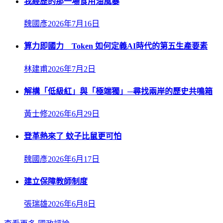
我經歷的那一場食用油風暴
魏國彥
2026年7月16日
算力即國力 Token 如何定義AI時代的第五生產要素
林建甫
2026年7月2日
解構「低級紅」與「極端獨」─尋找兩岸的歷史共鳴箱
黃士修
2026年6月29日
登革熱來了 蚊子比鼠更可怕
魏國彥
2026年6月17日
建立保障教師制度
張瑞雄
2026年6月8日