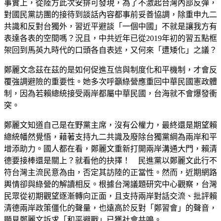
事實上，從陸方此次安排可發現，為了不激起台灣內部反彈，
對國民黨訪團的接待到談話內容都事前妥善協調，除重申九二
共識和反對台獨外，習近平避談「一個中國」不就是讓我方有
表達各表的空間嗎？況且，中共近年已從2019年初的習五點框
架回到馬英九時代的口頭各自表述，又何來「遭矮化」之議？
鄭麗文念茲在茲的是如何促進互信與制度化和平機制，才會反
覆強調避險的重要性。她多次呼籲綠營應重回中華民國憲政體
制，因為若賴總統接受兩岸都屬中華民國，台海就不會爆發衝
突。
鄭麗文知道自己是在野黨主席，沒有公權力，最終還是期望賴
總統幡然覺悟，藉著支持九二共識及廢除台獨黨綱為兩岸和平
增添助力。國人都在看，鄭麗文重新打開兩岸溝通大門，賴清
德要接棒還是關上？就看他的抉擇！ 民進黨以鄭麗文此行不
符台灣主流民意為由，否定其訪陸的正當性。然而，近期網路
輿情卻與綠營的解讀相反。根據台灣議題研究中心觀察，台灣
民眾從初期觀望逐漸轉向正面，且支持兩岸對話交流、批評賴
清德兩岸政策僵化的聲量，也遠高於反對「鄭習會」的聲音，
顯見鄭麗文訴求「和平避戰」已獲社會共鳴。