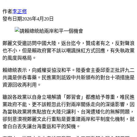
作者
李正修
發布日期
2026年4月20日
鄭麗文受邀訪問中國大陸，返台迄今，贊成者有之，反對聲浪
也不小，但是賴政府實不該以嘲諷抹紅方式回應，有失執政黨
的風度與格局。
賴總統表示，向威權妥協沒和平。陸委會主委邱垂正批評九二
共識是併吞毒藥。民進黨則詆毀中共新頒布的對台十項措施是
資源回收再利用。
雖說各政黨以自身立場解讀「鄭習會」都應給予尊重，唯民進
黨政府不能、更不該輕忽此行對兩岸關係走向的深遠影響，因
為當執政黨將焦點放在大陸只讓利、台灣遭矮化的無解問題，
卻刻意漠視鄭麗文此行重點是要重建兩岸和平制度化機制，就
會白白丟失讓台海重返和平的契機。