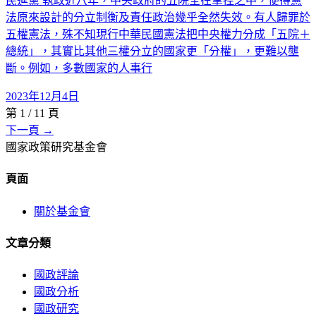
民進黨 執政近八年，中央政府的五院全在掌控之中，使得憲
法原來設計的分立制衡及責任政治幾乎全然失效。有人歸罪於
五權憲法，殊不知現行中華民國憲法把中央權力分成「五院＋
總統」，其實比其他三權分立的國家更「分權」，更難以壟
斷。例如，多數國家的人事行
2023年12月4日
第
1
/
11
頁
下一頁 →
國家政策研究基金會
頁面
關於基金會
文章分類
國政評論
國政分析
國政研究