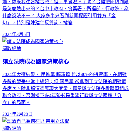
爆，你來我往唇槍舌戰。但，事實澄清了嗎？台糖瘦肉精到底
是怎麼驗出來的？台中市政府、食藥署、衛福部、行政院，為
什麼說法不一？ 大家多半只看到新聞標題引用雙方「金
句」，特別是陳建仁反質詢、搶答
2024年3月5日
國政評論
讓立法院成為國家決策核心
2024年大選結果， 民進黨 賴清德 雖以40%的得票率，在相對
多數的競爭中當上總統；但 國民黨 卻拿到了立法院的相對最
多席次。除非賴清德展現大度量，願意與立法院多數聯盟組成
聯合政府，否則接下來4年勢必是重演行政與立法兩權「分
立」的局面。
2024年2月20日
國政評論