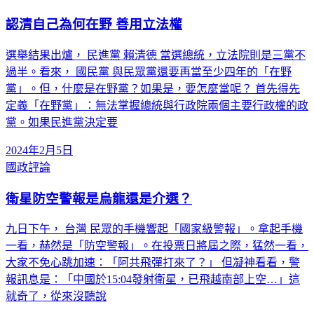
認清自己為何在野 善用立法權
選舉結果出爐， 民進黨 賴清德 當選總統，立法院則是三黨不
過半。看來， 國民黨 與民眾黨還要再當至少四年的「在野
黨」。但，什麼是在野黨？如果是，要怎麼當呢？ 首先得先
定義「在野黨」：無法掌握總統與行政院兩個主要行政權的政
黨。如果民進黨決定要
2024年2月5日
國政評論
衛星防空警報是烏龍還是介選？
九日下午， 台灣 民眾的手機響起「國家級警報」。拿起手機
一看，赫然是「防空警報」。在投票日將屆之際，猛然一看，
大家不免心跳加速：「阿共飛彈打來了？」 但凝神看看，警
報訊息是：「中國於15:04發射衛星，已飛越南部上空…」這
就奇了，從來沒聽說