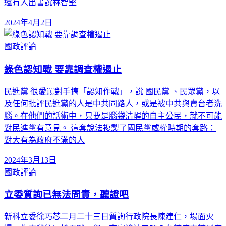
還有人出書說林智堅
2024年4月2日
國政評論
綠色認知戰 要靠調查權遏止
民進黨 很愛罵對手搞「認知作戰」，說 國民黨 、民眾黨，以
及任何批評民進黨的人是中共同路人，或是被中共與賣台者洗
腦。在他們的話術中，只要是腦袋清醒的自主公民，就不可能
對民進黨有意見。 這套說法複製了國民黨威權時期的套路：
對大有為政府不滿的人
2024年3月13日
國政評論
立委質詢已無法問責，聽證吧
新科立委徐巧芯二月二十三日質詢行政院長陳建仁，場面火