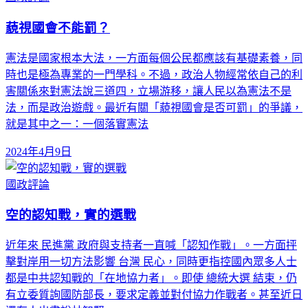
藐視國會不能罰？
憲法是國家根本大法，一方面每個公民都應該有基礎素養，同
時也是極為專業的一門學科。不過，政治人物經常依自己的利
害關係來對憲法說三道四，立場游移，讓人民以為憲法不是
法，而是政治遊戲。最近有關「藐視國會是否可罰」的爭議，
就是其中之一：一個落實憲法
2024年4月9日
國政評論
空的認知戰，實的選戰
近年來 民進黨 政府與支持者一直喊「認知作戰」。一方面抨
擊對岸用一切方法影響 台灣 民心，同時更指控國內眾多人士
都是中共認知戰的「在地協力者」。即使 總統大選 結束，仍
有立委質詢國防部長，要求定義並對付協力作戰者。甚至近日