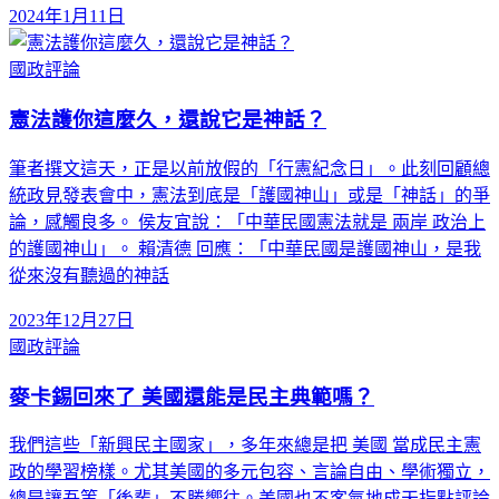
2024年1月11日
國政評論
憲法護你這麼久，還說它是神話？
筆者撰文這天，正是以前放假的「行憲紀念日」。此刻回顧總
統政見發表會中，憲法到底是「護國神山」或是「神話」的爭
論，感觸良多。 侯友宜說：「中華民國憲法就是 兩岸 政治上
的護國神山」。 賴清德 回應：「中華民國是護國神山，是我
從來沒有聽過的神話
2023年12月27日
國政評論
麥卡錫回來了 美國還能是民主典範嗎？
我們這些「新興民主國家」，多年來總是把 美國 當成民主憲
政的學習榜樣。尤其美國的多元包容、言論自由、學術獨立，
總是讓吾等「後輩」不勝嚮往。美國也不客氣地成天指點評論