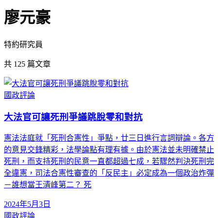
廖元豪
特約研究員
共
125
篇文章
國政評論
大法官可讓死刑爭議跳脫零和對抗
憲法法庭就「死刑合憲性」爭點，廿三日進行言詞辯論。各方
的意見交鋒精彩，法學論點有理有據。由於憲法並未明確禁止
死刑，而支持死刑的民意一直都超過七成，若驟然判決死刑完
全違憲，司法合憲性審查的「反民主」必定成為一個政治炸彈
－誰想當王清峰第二？ 死
2024年5月3日
國政評論