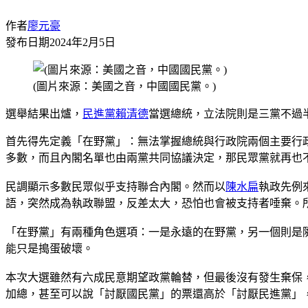
作者
廖元豪
發布日期
2024年2月5日
(圖片來源：美國之音，中國國民黨。)
選舉結果出爐，
民進黨
賴清德
當選總統，立法院則是三黨不過
首先得先定義「在野黨」：無法掌握總統與行政院兩個主要行
多數，而且內閣名單也由兩黨共同協議決定，那民眾黨就再也
民調顯示多數民眾似乎支持聯合內閣。然而以
陳水扁
執政先例
語，突然成為執政聯盟，反差太大，恐怕也會被支持者唾棄。
「在野黨」有兩種角色選項：一是永遠的在野黨，另一個則是
能只是搗蛋破壞。
本次大選雖然有六成民意期望政黨輪替，但最後沒有發生棄保
加總，甚至可以說「討厭國民黨」的票還高於「討厭民進黨」