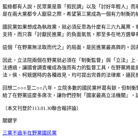
藍綠都有人說，民眾黨是靠「假民調」以及「討好年輕人」而
是在兩大黨都令人厭惡之際，希望第三黨成為一個有力制衡的
國民黨如果想成為執政黨，就必須反思為什麼有三六九萬票，
支持，而只靠「討厭民進黨」的負面氣氛，那至多在地方選舉
這個「在野黨無法取而代之」的局面，是民進黨最高興的。因
因此，立法院兩個在野黨就必須在「制衡監督」與「立法」上
法通過，讓國會調查權成為強而有力的監督工具，在野黨將能
法。侯、柯競選時的各種政見，均可提出完善的法律案，逼民
回想二○○○至二○○八年，立院多數的國民黨杯葛有餘，但制
給了在野黨這麼多席次，讓你們控制「國家最高立法機關」，
（本文刊登於113.01.30聯合報評論）
關鍵字
三黨不過半
在野黨
國民黨