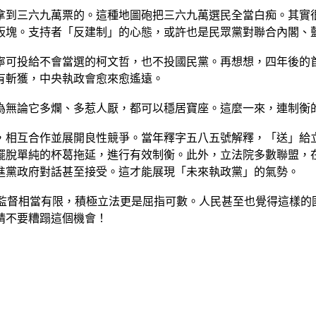
拿到三六九萬票的。這種地圖砲把三六九萬選民全當白痴。其實
板塊。支持者「反建制」的心態，或許也是民眾黨對聯合內閣、
寧可投給不會當選的柯文哲，也不投國民黨。再想想，四年後的
有斬獲，中央執政會愈來愈遙遠。
為無論它多爛、多惹人厭，都可以穩居寶座。這麼一來，連制衡
，相互合作並展開良性競爭。當年釋字五八五號解釋，「送」給
擺脫單純的杯葛拖延，進行有效制衡。此外，立法院多數聯盟，
進黨政府對話甚至接受。這才能展現「未來執政黨」的氣勢。
衡監督相當有限，積極立法更是屈指可數。人民甚至也覺得這樣
請不要糟蹋這個機會！