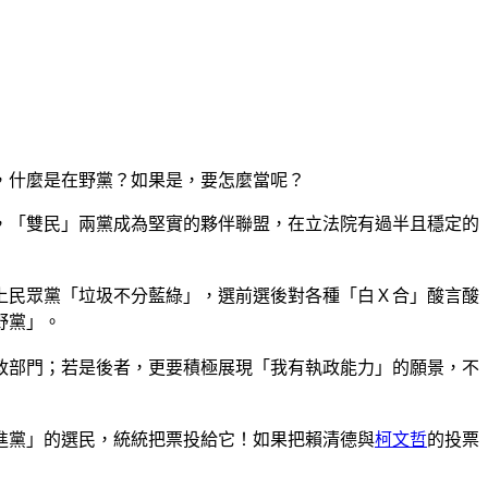
，什麼是在野黨？如果是，要怎麼當呢？
，「雙民」兩黨成為堅實的夥伴聯盟，在立法院有過半且穩定的
上民眾黨「垃圾不分藍綠」，選前選後對各種「白Ｘ合」酸言酸
野黨」。
政部門；若是後者，更要積極展現「我有執政能力」的願景，不
進黨」的選民，統統把票投給它！如果把賴清德與
柯文哲
的投票