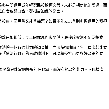
很多中間選民或年輕選民投給柯文哲，未必是相信他能當選，而
藍白合或綠白合，都相當猶豫的原因。
首投族，國民黨又能拿幾票？如果不能立志拿到多數選民的積極
的效果都很低：反正給你罵也沒關係，最後政權還不是要給我！
立法院一個有強制力的調查權，立法院卻糟蹋了它。這次若能立
在「依法行政」的憲政體制下，可以積極推出更多好政策的立
的國民黨只能當個搗蛋的在野黨，而沒有執政的能力。人民這次