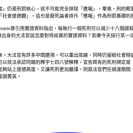
當」仍是刑罰核心，就不可能完全排除「應報」。畢竟，刑的輕
「社會道德觀」。這也是廢死論者排斥「應報」作為刑罰基礎的
Sunstein曾引用實證資料指出，每執行一個死刑可以減少十八個
學訓練出身的大法官該怎麼對待歧異的實證資料？如果今天採行某
無。大法官有許多中間選項，可以畫出底線，同時仍留給社會辯
可以效法承認同婚的釋字七四八號解釋，宣告既有的死刑規定是
能夠站上道德高度，又讓死刑更加嚴謹。刑庭法官們在過渡期間
寡頭菁英。