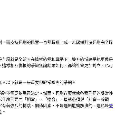
刑，而支持死刑的民意一直都超過七成，若驟然判決死刑完全違
是全廢就是全留。在這樣的零和戰爭下，雙方的辯論爭執更像是
。這樣相互仇恨的爭辯無論結果如何，都讓社會更加對立，也可
無。以下就是一些重要但經常纏夾的爭點。
的確不需要依民意決定。然而，死刑存廢就像各種刑罰的妥當性
以什麼刑罰才「相當」、「適合」，這就必須與「社會一般觀
字有著強烈的情感、價值因素，不是邏輯能夠解決的。這也是
美
意。