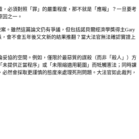
重，必須對照「罪」的嚴重程度，那不就是「應報」？一旦要考
原因之一。
謀殺案。雖然這篇論文仍有爭議，但包括諾貝爾經濟學獎得主Gary
一派，會不會五年後又文新的結果推翻？當大法官無法確認實證上
論妥協的空間。例如，僅限於最惡質的謀殺（而非「殺人」）方
「未提供正當程序」或「未限縮適用範圍」而牴觸憲法；同時課
，必然會採取更謹慎的態度來處理死刑問題。大法官如此裁判，