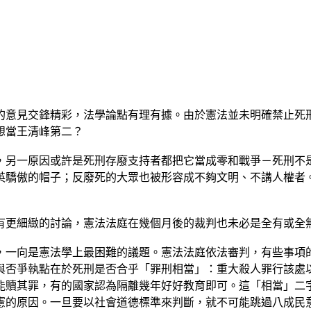
的意見交鋒精彩，法學論點有理有據。由於憲法並未明確禁止死
想當王清峰第二？
，另一原因或許是死刑存廢支持者都把它當成零和戰爭－死刑不
英驕傲的帽子；反廢死的大眾也被形容成不夠文明、不講人權者
有更細緻的討論，憲法法庭在幾個月後的裁判也未必是全有或全
，一向是憲法學上最困難的議題。憲法法庭依法審判，有些事項
與否爭執點在於死刑是否合乎「罪刑相當」：重大殺人罪行該處
能贖其罪，有的國家認為隔離幾年好好教育即可。這「相當」二
憲的原因。一旦要以社會道德標準來判斷，就不可能跳過八成民