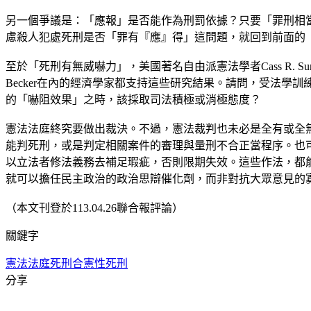
另一個爭議是：「應報」是否能作為刑罰依據？只要「罪刑相
慮殺人犯處死刑是否「罪有『應』得」這問題，就回到前面的
至於「死刑有無威嚇力」，美國著名自由派憲法學者Cass R. 
Becker在內的經濟學家都支持這些研究結果。請問，受法
的「嚇阻效果」之時，該採取司法積極或消極態度？
憲法法庭終究要做出裁決。不過，憲法裁判也未必是全有或全
能判死刑，或是判定相關案件的審理與量刑不合正當程序。也
以立法者修法義務去補足瑕疵，否則限期失效。這些作法，都
就可以擔任民主政治的政治思辯催化劑，而非對抗大眾意見的
（本文刊登於113.04.26聯合報評論）
關鍵字
憲法法庭
死刑合憲性
死刑
分享