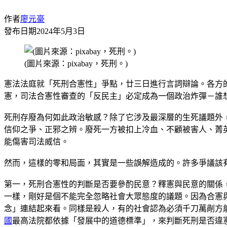
作者
廖元豪
發布日期
2024年5月3日
(圖片來源：pixabay，死刑。)
憲法法庭就「死刑合憲性」爭點，廿三日進行言詞辯論。各方
憲，司法合憲性審查的「反民主」必定成為一個政治炸彈－誰
死刑存廢為何如此政治敏感？除了它涉及最深層的生死議題外
信仰之爭、正邪之辨。廢死一方被扣上冷血、不顧被害人、菁
能傷害司法威信。
然而，這樣的零和局面，其實是一些誤解造成的。許多爭議該
第一，死刑合憲性的判斷是否要參酌民意？釋憲與民意的關係
一樣，剛好是個不能完全忽略社會大眾態度的議題。因為合憲
念」連結起來看。同樣是殺人，有的社會認為必須千刀萬剮方
國
最高法院都依據「發展中的道德標準」，來判斷死刑是否違