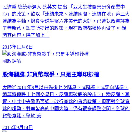
民進黨 總統參選人 蔡英文 提出 「亞太生技醫藥研發產業中
心」的政策，欲以「連結未來、連結國際、連結在地」這三大
連結為主軸，搶食全球生醫六兆美元的大餅，已遭執政黨評為
了無新意，認其所提出的政策，現在政府都積極再做了。 觀
諸其內容，除了加上「
2015年11月6日
國政評論
股海翻騰-非貨幣戰爭，只是主導印鈔權
大陸從2014 年9月以來先後七次降息、或降準、或定向降準，
總算將連跌十七個交易日、反彈再破底的股市，止穩反彈。其
實，中共中央雖仍否認，改行寬鬆的貨幣政策，但面對全球寬
鬆的趨勢，雙率皆高的中國大陸，仍有很多調整空間。全球的
貨幣寬鬆，肇於 美
2015年9月14日