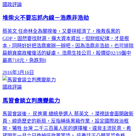
國政評論
堆柴火不要忘抓內線－浩鼎非浩劫
蔡英文 任命林全為閣揆後，又要拼經濟了，挽救長黑的
GDP，固然要找財源，擴大資本資出，但財經紀律，才是根
本，同時好好把浩鼎案辦一辦吧，因為浩鼎非浩劫，也可排除
扁朝貪腐政權復活的疑慮。 浩鼎生技公司，股價從02/19盤中
最高718元，急跌到0
2016年3月16日
國政評論
馬習會談立判應變能力
馬習會談後， 民進黨 總統參選人 蔡英文 ，漠視該會面開啟新
頁、締造歷史的新局，反指稱係黑箱作業，設定國際政治框
架，犧牲 台灣 二千三百萬人民的選擇權，違背主流民意，希
望明年一月六日換掉這政黨等語。 這番話正凸顯其菜色格