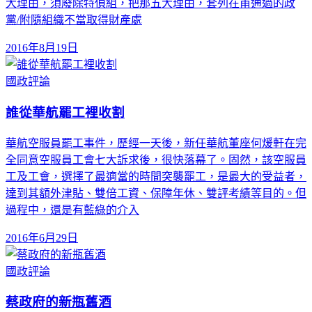
大理由，須廢除特偵組，把那五大理由，套列在甫通過的政
黨/附隨組織不當取得財產處
2016年8月19日
國政評論
誰從華航罷工裡收割
華航空服員罷工事件，歷經一天後，新任華航董座何煖軒在完
全同意空服員工會七大訴求後，很快落幕了。固然，該空服員
工及工會，選擇了最適當的時間突襲罷工，是最大的受益者，
達到其額外津貼、雙倍工資、保障年休、雙評考績等目的。但
過程中，還是有藍綠的介入
2016年6月29日
國政評論
蔡政府的新瓶舊酒