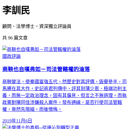
李訓民
顧問、法學博士，資深獨立評論員
共
96
篇文章
國政評論
商鞅也自嘆弗如－司法管轄權的淪落
商鞅變法，使秦國富強五代，然歷史對其評價，毀譽參半，司
馬遷在其大作，史記商君列傳中，評其刻薄少恩、極端功利主
義，而無一定政治理念，固有其偏見，但言之不無道理。而執
政黨對陳同佳涉嫌殺人案件，發布通緝，是否行使司法管轄
權，竟然先限縮，而後懊悔，
2019年11月6日