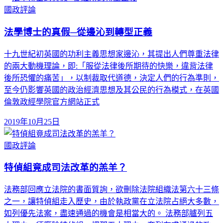
國政評論
法學博士的真假─從邊沁到轉型正義
十九世紀初英國的功利主義思想家邊沁，其提出人們尊重法律
的兩大動機理論，即:「服從法律後所期待的快樂，違背法律
後所恐懼的痛苦」，以制裁取代道德，決定人們的行為準則，
至今仍影響英國的政治經濟思想及其公民的行為模式，在英國
倫敦政經學院官方網站正式
2019年10月25日
國政評論
特偵組竟成司法改革的羔羊？
法務部回應立法院的書面質詢，欲刪除法院組織法第六十三條
之一，讓特偵組走入歷史，由於執政黨在立法院占絕大多數，
如列優先法案，盡速通過的機會是相當大的。 法務部臚列五