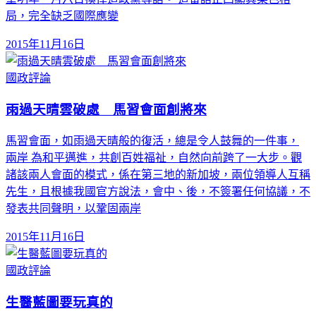
局，完全缺乏國際應變
2015年11月16日
國政評論
雨過天晴雲破處 馬習會面創將來
馬習會面，如雨過天晴般的復活，總是令人鼓舞的一件事，
兩岸 為和平邁進，共創百姓福祉，自然向前跨了一大步。觀
諸該兩人會面的模式，係在第三地的新加坡，兩位領導人互稱
先生，且根據我國官方說法，會中、後，不簽署任何協議，不
發表共同聲明，以鞏固兩岸
2015年11月16日
國政評論
生醫藍圖要玩真的