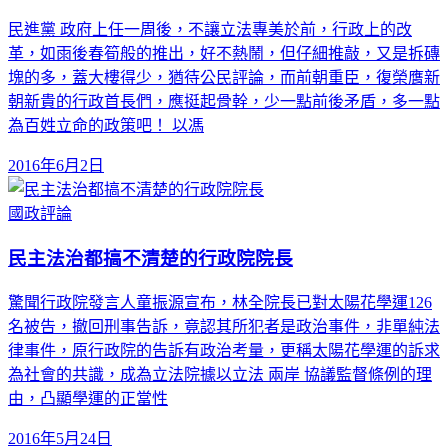
民進黨 政府上任一周後，不讓立法專美於前，行政上的改
革，如雨後春筍般的推出，好不熱鬧，但仔細推敲，又是拆磚
塊的多，蓋大樓得少，猶待公民評論，而前朝重臣，復榮膺新
朝新貴的行政首長們，應挺起骨幹，少一點前後矛盾，多一點
為百姓立命的政策吧！ 以馮
2016年6月2日
國政評論
民主法治都搞不清楚的行政院院長
驚聞行政院發言人童振源宣布，林全院長已對太陽花學運126
名被告，撤回刑事告訴，竟認其所犯者是政治事件，非單純法
律事件，原行政院的告訴有政治考量，更稱太陽花學運的訴求
為社會的共識，成為立法院據以立法 兩岸 協議監督條例的理
由，凸顯學運的正當性
2016年5月24日