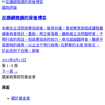
國政評論
反課綱微調的背後博奕
本案在立法院政黨協商後，取得共識，責成教育部組成課程審
議委員會檢討、重組、修正後落幕，雖躲過立法院臨時會，干
預行政的笑話，但政黨協商的效力，竟也超越臨時會，難道不
是變相的違憲，以立法干預行政嗎? 在野黨的主席 蔡英文 ，
於此找到下台階，嗣後
2015年8月13日
第
1
/
8
頁
下一頁 →
國家政策研究基金會
頁面
關於基金會