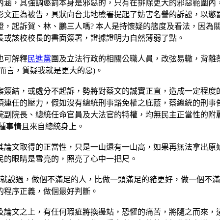
內涵，其強調懲罰本身是邪惡的，只有在排除更大的邪惡範圍內
彭文正為被告，具狀向台北地檢署提起了妨害名譽的訴訟，以懲
，起訴賀、林、鵬三人嗎? 本人是持懷疑的態度及看法，因為
長或該校校長的書面簽署，證據證明力自然薄弱了點。
也可解釋
民進黨
團及立法行政的相關公職人員，改弦易轍，背離
而言，質疑我就是更大的惡)。
案簽結，或處分不起訴，勢將對蔡文的誠實正直，造成一定程度
須連任的壓力，假如沒有總統刑事豁免權之庇蔭，蔡總統的刑事
院副院長、總統任命官員及大法官的特權，均無民主正當性的附
種事情且來自總統身上。
其論文取得的正當性，只是一山還有一山高，如果再無法拿出原
民的眼睛是雪亮的，照亮了心中一把尺。
，就說過，做個不滿足的人，比做一頭滿足的豬更好，做一個不
的程序正義，做個最好判斷。
及論文之上，有任何瑕疵將換邊站，恐懼的痛苦，將隨之而來，