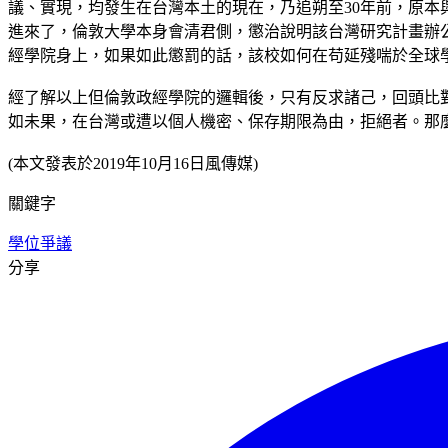
議、實現，均發生在台灣本土的現在，乃追朔至30年前，原
進來了，倫敦大學本身會清君側，懲治說明該台灣研究計畫辦
經學院身上，如果如此懲罰的話，該校如何在苟延殘喘於全球學
經了解以上但倫敦政經學院的邏輯後，只有反求諸己，回頭比
如未果，在台灣或遭以個人機密、保存期限為由，拒絕者。那
(本文發表於2019年10月16日風傳媒)
關鍵字
學位爭議
分享