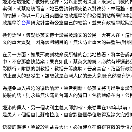
邊沁在這邊給了很好的詮釋，另以懲罰的深淺，來決定制裁的
案例，就蔡總統而言，她已委請律師先後以賀德芬、林環牆、
的懷疑，僅以十月九日英國倫敦政經學院的公開網站所舉的事證
政經學院
台灣
研究計畫辦公室自己的結論，並未有政經學院院
換句話說，懷疑蔡英文博士證書及論文的公民，大有人在，這
文的重大質疑，因為該懲制目的，無法防止重大的惡發生(對蔡
在另一方面，如果邢泰釗檢察長所轄的台北地檢署，將本告訴
中，不會那麼快結案；果真如此，蔡英文總統，必然有競選必
影隨行，附隨的副教授、教授升等應聘，晉身高官、乃至行政
防止最大的惡發生，該惡就是台灣人民的最大夢魘:竟然會有這
為避免墮入邊沁的循環論證，筆者判斷，蔡英文將再出手舉證
檢驗的話，則永遠無法滿足台灣人的胃口，包括藍綠在內，公
邊沁的傳人，另一個功利主義大師約翰、米勒早在150年以前
是愚人，個個自比蘇格拉底，自會對整個學位取得及論文完成
快樂的期待，導致於利益最大化，必須建立在值得尊敬的學位