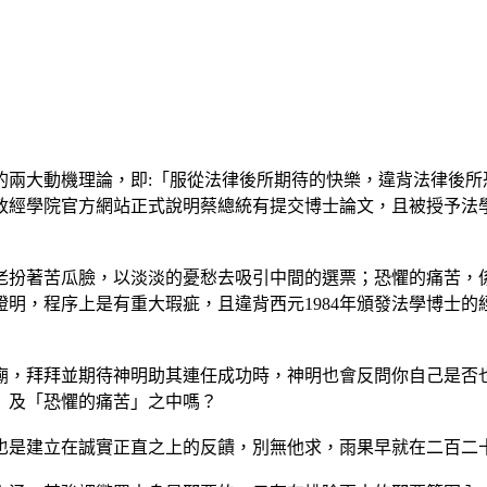
的兩大動機理論，即:「服從法律後所期待的快樂，違背法律後所
政經學院官方網站正式說明蔡總統有提交博士論文，且被授予法
老扮著苦瓜臉，以淡淡的憂愁去吸引中間的選票；恐懼的痛苦，
明，程序上是有重大瑕疵，且違背西元1984年頒發法學博士
並期待神明助其連任成功時，神明也會反問你自己是否也誠實(hone
」及「恐懼的痛苦」之中嗎？
也是建立在誠實正直之上的反饋，別無他求，雨果早就在二百二