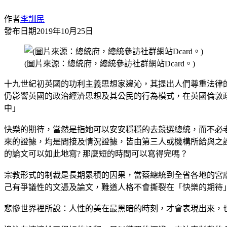
作者
李訓民
發布日期
2019年10月25日
(圖片來源：總統府，總統參訪社群網站Dcard。)
十九世紀初英國的功利主義思想家邊沁，其提出人們尊重法律
仍影響英國的政治經濟思想及其公民的行為模式，在英國倫敦
中」
快樂的期待，當然是指她可以安安穩穩的去競選總統，而不必
來的證據，均是間接及情況證據，皆由第三人或機構所給與之證
的論文可以如此地寫? 那麼短的時間可以寫得完嗎？
宗教形式的制裁是長期累積的因果，當蔡總統到全省各地的宮廟，拜拜
己有爭議性的文憑及論文，難道人格不會撕裂在「快樂的期待
悲慘世界裡所說：人性的美在最黑暗的時刻，才會表現出來，