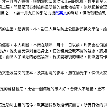
，才有容許的道德，這個類似法家以法止惡的思維，適用到今天
罰止惡，問題是邢泰釗檢察長所轄的台北地檢署，能以超越合理
關鍵之一，該十月九日的網站力挺
蔡英文
的聲明，僅為轉載倫敦
蔡的主因。起訴賀、林、彭三人無法防止公民對蔡英文學位、論
的傷害，本人判斷，本案在明年一月十一日以前，均仍會在偵辦
告訴，難免會反彈到自己身上，使公務員登載不實的疑慮，將如
麗，而墬入了邊沁的必然論證。暫拋開報復的理念，把懲處當作
始文憑及論文的正本，及其附隨的影本，攤在陽光下，俾供大家
滿足的蘇格拉底，比做一個滿足的愚人好。台灣人不是豬，更不
這是功利主義的宿命，就英國倫敦政經學院而言，所有真偽的爭