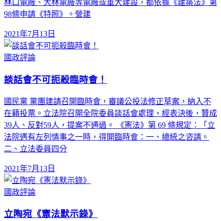
林口電廠、大林電廠等電廠或重大建設，都依據《建築法》第
98條申請《特照》。營建
2021年7月13日
國政評論
談話會不可扼殺臨時會！
國民黨 黨團建請召開臨時會，審議公投法修正草案，納入不
在籍投票。立法院召開全院委員談話會處理，經表決後，贊成
39人、反對59人，提案不通過。 《憲法》第 69 條規定：「立
法院遇有左列情事之一時，得開臨時會：一、總統之咨請。
二、立法委員四分
2021年7月13日
國政評論
立陶宛《憲法默示錄》