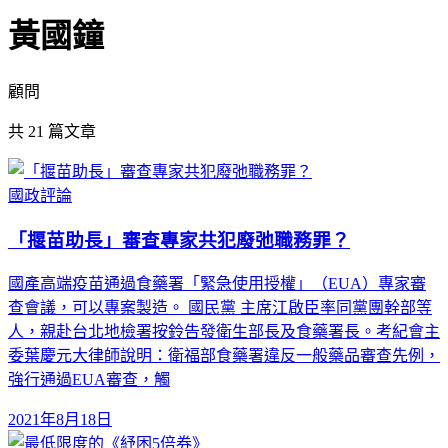
黃國鐘
顧問
共
21
篇文章
國政評論
「揠苗助長」審查專家共犯廢弛職務罪？
國產高端疫苗通過食藥署「緊急使用授權」（EUA）專家審
查會議，可以專案製造。 國民黨 主席江啟臣率同黨團幹部等
人，親赴台北地檢署按鈴告發衛生部長及食藥署長。考紀會主
委葉慶元大律師說明：衛福部食藥署違反一般藥品審查先例，
強行通過EUA審查，觸
2021年8月18日