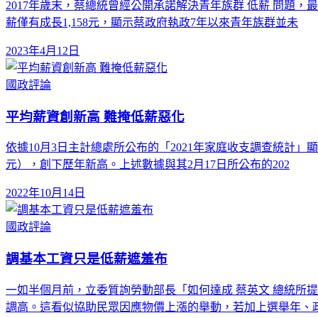
2017年歲末，蔡總統曾經公開承諾解決青年族群 低薪 問題，
薪僅有成長1,158元，顯示蔡政府執政7年以來青年族群並未
2023年4月12日
國政評論
平均薪資創新高 難掩低薪惡化
依據10月3日主計總處所公布的「2021年家庭收支調查統計」顯
元），創下歷年新高。上述數據與其2月17日所公布的202
2022年10月14日
國政評論
調基本工資只是低薪遮羞布
一如半個月前，立委質詢勞動部長「如何達成 蔡英文 總統所
調高。這看似協助民眾因應物價上漲的舉動，若加上選舉年、