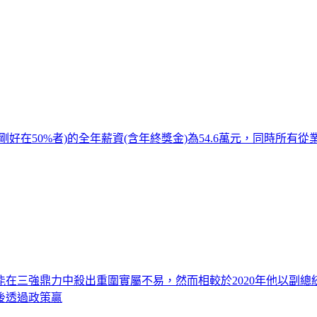
50%者)的全年薪資(含年終獎金)為54.6萬元，同時所有從業
，能在三強鼎力中殺出重圍實屬不易，然而相較於2020年他以副
後透過政策贏