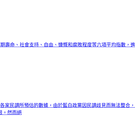
命、社會支持、自由、慷慨和腐敗程度等六項平均指數，進行比較而公布
選前各家民調所預估的數據，由於藍白政黨因民調歧見而無法整合
限。然而絕