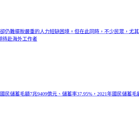
資卻仍難擺脫嚴重的人力短缺困境。但在此同時，不少民眾，尤
期待赴海外工作者
儲蓄毛額7兆9409億元、儲蓄率37.95%，2021年國民儲蓄毛額