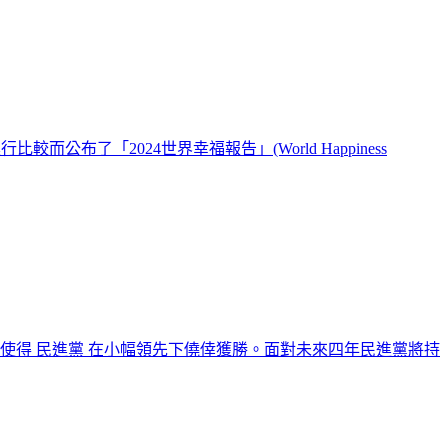
了「2024世界幸福報告」(World Happiness
，使得 民進黨 在小幅領先下僥倖獲勝。面對未來四年民進黨將持