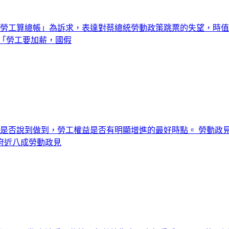
、勞工算總帳」為訴求，表達對蔡總統勞動政策跳票的失望，時
「勞工要加薪，國假
策是否說到做到，勞工權益是否有明顯增進的最好時點。 勞動政見
府近八成勞動政見