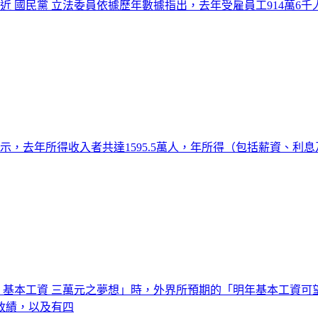
最近 國民黨 立法委員依據歷年數據指出，去年受雇員工914萬6
示，去年所得收入者共達1595.5萬人，年所得（包括薪資、利息
提 基本工資 三萬元之夢想」時，外界所預期的「明年基本工資
政績，以及有四