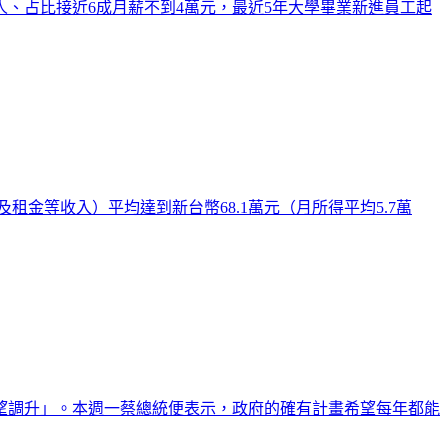
千人、占比接近6成月薪不到4萬元，最近5年大學畢業新進員工起
及租金等收入）平均達到新台幣68.1萬元（月所得平均5.7萬
可望調升」。本週一蔡總統便表示，政府的確有計畫希望每年都能