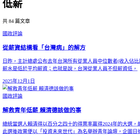
低薪
共
84
篇文章
國政評論
從薪資結構看「台灣病」的解方
日昨，主計總處公布去年台灣所有從業人員中位數者(收入佔比剛好在
薪水是低於平均薪資；也就是說，台灣從業人員不但薪資低，
2025年12月1日
國政評論
解救青年低薪 賴清德該做的事
總統當選人賴清得以百分之四十的得票率贏得2024年的大選
此選後政黨便以「投資未來世代」為名舉辦青年論壇，企圖日