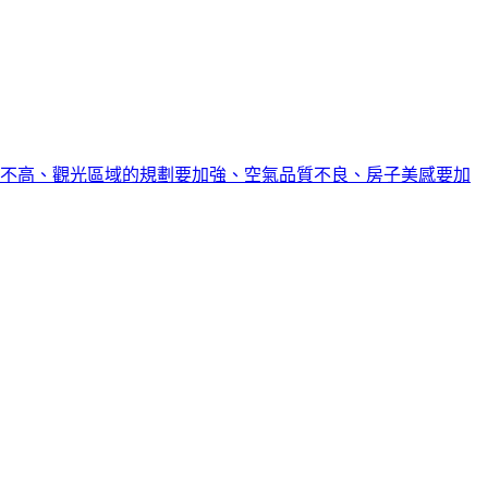
水不高、觀光區域的規劃要加強、空氣品質不良、房子美感要加