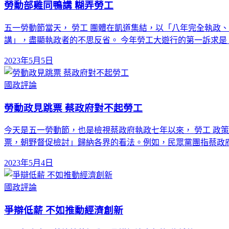
勞動部雞同鴨講 糊弄勞工
五一勞動節當天， 勞工 團體在凱道集結，以「八年完全執政
講」，盡顯執政者的不思反省。 今年勞工大遊行的第一訴求是
2023年5月5日
國政評論
勞動政見跳票 蔡政府對不起勞工
今天是五一勞動節，也是檢視蔡政府執政七年以來， 勞工 政
票，朝野督促檢討」歸納各界的看法。例如，民眾黨團指蔡政
2023年5月4日
國政評論
爭辯低薪 不如推動經濟創新