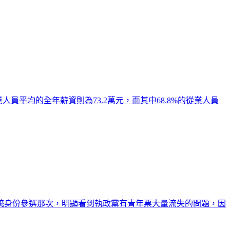
人員平均的全年薪資則為73.2萬元，而其中68.8%的從業人員
總統身份參選那次，明顯看到執政黨有青年票大量流失的問題，因