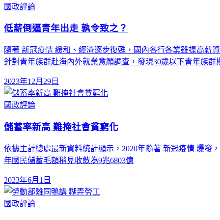
國政評論
低薪倒逼青年出走 孰令致之？
隨著 新冠疫情 緩和、經濟逐步復甦，國內各行各業雖提高薪
針對青年族群赴海內外就業意願調查，發現30歲以下青年族群
2023年12月29日
國政評論
儲蓄率新高 難掩社會貧窮化
依據主計總處最新資料統計顯示，2020年隨著 新冠疫情 爆發，國民
年國民儲蓄毛額稍見收斂為9兆6803億
2023年6月1日
國政評論