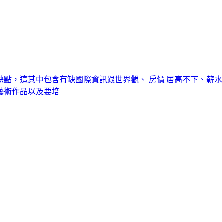
缺點，這其中包含有缺國際資訊跟世界觀、 房價 居高不下、薪
藝術作品以及要培