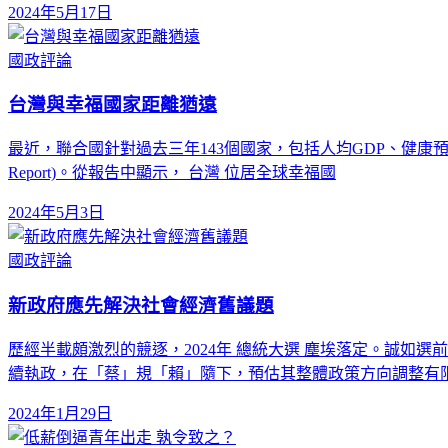
2024年5月17日
國政評論
台灣與幸福國家距離猶遠
最近，聯合國針對過去三年143個國家，包括人均GDP、健康預期壽
Report)。從報告中顯示， 台灣 位居全球幸福國
2024年5月3日
國政評論
新政府應先解決社會經濟舊議題
歷經半載頗激烈的競逐，2024年 總統大選 塵埃落定。誠如
續執政，在「蔡」規「賴」隨下，預估其整體政策方向調整有
2024年1月29日