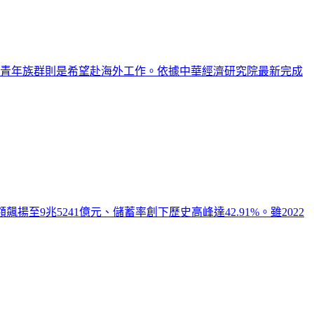
其青年族群則是希望赴海外工作。依據中華經濟研究院最新完成
飆揚至9兆5241億元、儲蓄率創下歷史高峰達42.91%。雖2022