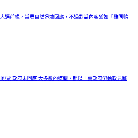
值大選前緣，當局自然迅速回應，不過對話內容猶如「雞同鴨
跳票 政府未回應 大多數的媒體，都以「蔡政府勞動政見跳