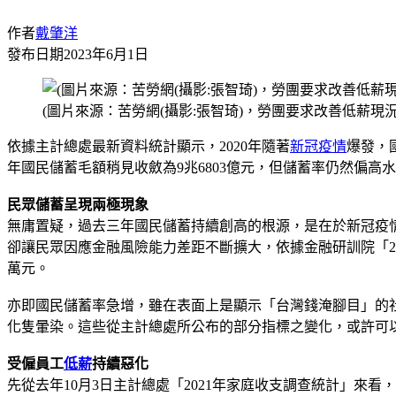
作者
戴肇洋
發布日期
2023年6月1日
(圖片來源：苦勞網(攝影:張智琦)，勞團要求改善低薪現況
依據主計總處最新資料統計顯示，2020年隨著
新冠疫情
爆發，國
年國民儲蓄毛額稍見收斂為9兆6803億元，但儲蓄率仍然偏高水準
民眾儲蓄呈現兩極現象
無庸置疑，過去三年國民儲蓄持續創高的根源，是在於新冠疫
卻讓民眾因應金融風險能力差距不斷擴大，依據金融研訓院「20
萬元。
亦即國民儲蓄率急增，雖在表面上是顯示「台灣錢淹腳目」的
化隻暈染。這些從主計總處所公布的部分指標之變化，或許可
受僱員工
低薪
持續惡化
先從去年10月3日主計總處「2021年家庭收支調查統計」來看，