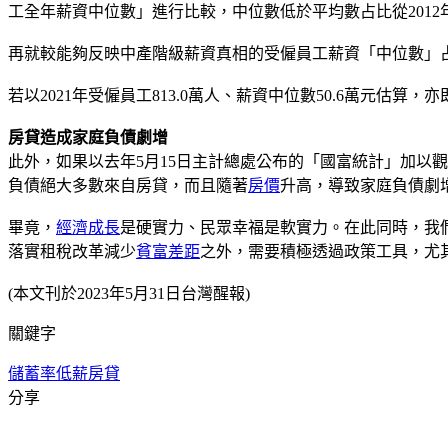
工全年薪資中位數」進行比較，中位數低於平均數占比從2012年的
再就較能夠反映中產階級薪資真相的受僱員工薪資「中位數」占「平均
若以2021年受僱員工813.0萬人、薪資中位數50.6萬元估算
房貸造成家庭負債劇增
此外，如果以去年5月15日主計總處公布的「國富統計」加以觀察，其
負債絕大多數來自房貸，而且隨著
房價
升高，導致家庭負債劇
畢竟，
經濟成長
是硬實力、民眾幸福是軟實力。在此同時，我
落實租稅改革減少
貧富差距
之外，需要積極透過政策工具，尤
(本文刊於2023年5月31日台灣醒報)
關鍵字
儲蓄率
低薪
房貸
分享