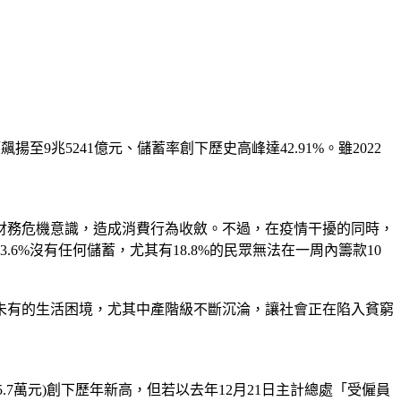
飆揚至9兆5241億元、儲蓄率創下歷史高峰達42.91%。雖2022
財務危機意識，造成消費行為收斂。不過，在疫情干擾的同時，
6%沒有任何儲蓄，尤其有18.8%的民眾無法在一周內籌款10
未有的生活困境，尤其中產階級不斷沉淪，讓社會正在陷入貧窮
5.7萬元)創下歷年新高，但若以去年12月21日主計總處「受僱員