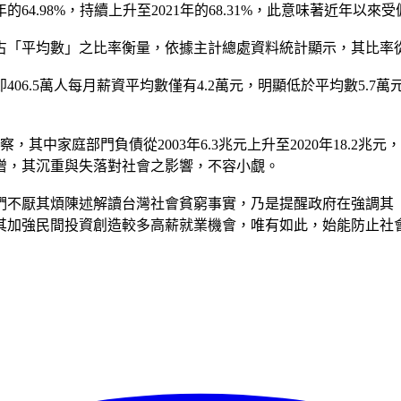
64.98%，持續上升至2021年的68.31%，此意味著近年以
數」之比率衡量，依據主計總處資料統計顯示，其比率從2012年的
，亦即406.5萬人每月薪資平均數僅有4.2萬元，明顯低於平均數
中家庭部門負債從2003年6.3兆元上升至2020年18.2兆元，
增，其沉重與失落對社會之影響，不容小覷。
們不厭其煩陳述解讀台灣社會貧窮事實，乃是提醒政府在強調其
其加強民間投資創造較多高薪就業機會，唯有如此，始能防止社