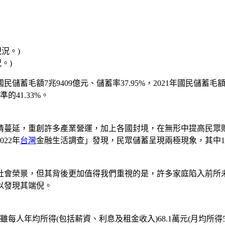
。)
民儲蓄毛額7兆9409億元、儲蓄率37.95%，2021年國民儲蓄毛額
的41.33%。
情蔓延，重創許多產業營運，加上各國封境，在無形中提高民眾
22年
台灣
金融生活調查」發現，民眾儲蓄呈現兩極現象，其中13.
社會榮景，但其背後更加值得我們重視的是，許多家庭陷入前所
以發現其端倪。
雖每人年均所得(包括薪資、利息及租金收入)68.1萬元(月均所得