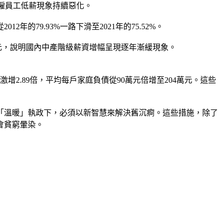
來受僱員工低薪現象持續惡化。
79.93%一路下滑至2021年的75.52%。
5.7萬元，說明國內中產階級薪資增幅呈現逐年漸緩現象。
激增2.89倍，平均每戶家庭負債從90萬元倍增至204萬元。這些
「溫暖」執政下，必須以新智慧來解決舊沉痾。這些措施，除了
會貧窮暈染。