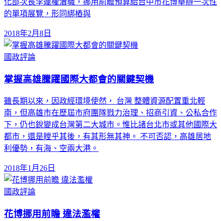
化部次長李連權瀆職，挪用前瞻預算給台中市花博舉辦一次性
的單項展覽，形同綁樁與
2018年2月8日
國政評論
掌握高雄騰躍國際大都會的關鍵契機
雖長期以來，因政經環境使然， 台灣 整體資源配置重北輕
南，但高雄市在歷屆市府團隊戮力治理、招商引資、公私合作
下，仍也銳變成台灣第二大城市。惟比諸台北市或其他國際大
都市，還是瞠乎其後，有其形無其神。 不可否認，高雄居地
利優勢，有海、空兩大港。
2018年1月26日
國政評論
花博挪用前瞻 違法濫權