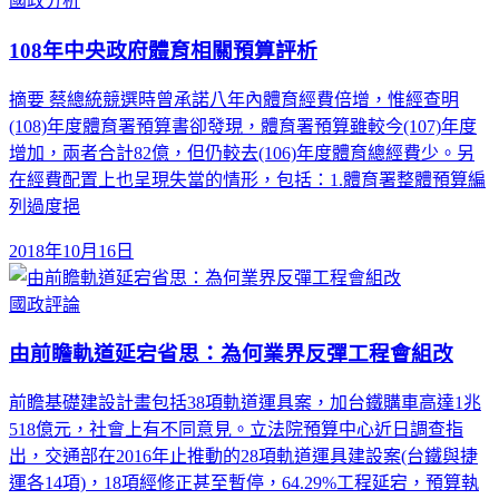
國政分析
108年中央政府體育相關預算評析
摘要 蔡總統競選時曾承諾八年內體育經費倍增，惟經查明
(108)年度體育署預算書卻發現，體育署預算雖較今(107)年度
增加，兩者合計82億，但仍較去(106)年度體育總經費少。另
在經費配置上也呈現失當的情形，包括：1.體育署整體預算編
列過度挹
2018年10月16日
國政評論
由前瞻軌道延宕省思：為何業界反彈工程會組改
前瞻基礎建設計畫包括38項軌道運具案，加台鐵購車高達1兆
518億元，社會上有不同意見。立法院預算中心近日調查指
出，交通部在2016年止推動的28項軌道運具建設案(台鐵與捷
運各14項)，18項經修正甚至暫停，64.29%工程延宕，預算執