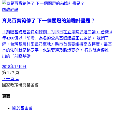
國政評論
育兒百寶箱停了 下一個關燈的前瞻計畫是？
「前瞻基礎建設特別條例」7月5日在立法院通過三讀， 台灣 4
年4200億以「前瞻」為名的公共基礎建設正式啟動。 我們了
解，台灣基層村里長乃至地方縣市首長要維持高支持度，最基
本的法則就是路要平、水溝要通及路燈要亮。 行政院倉促推
出的「前瞻基礎
2018年1月9日
第
1
/
7
頁
下一頁 →
國家政策研究基金會
頁面
關於基金會