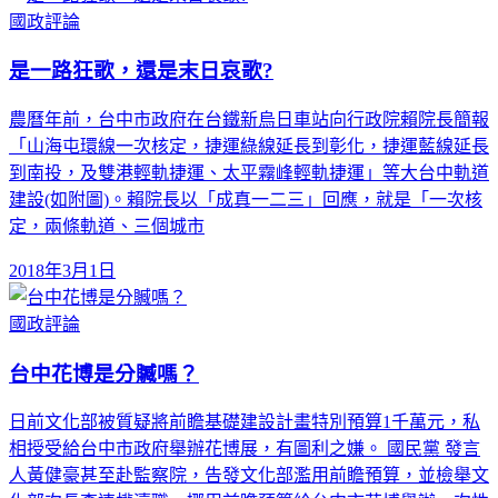
國政評論
是一路狂歌，還是末日哀歌?
農曆年前，台中市政府在台鐵新烏日車站向行政院賴院長簡報
「山海屯環線一次核定，捷運綠線延長到彰化，捷運藍線延長
到南投，及雙港輕軌捷運、太平霧峰輕軌捷運」等大台中軌道
建設(如附圖)。賴院長以「成真一二三」回應，就是「一次核
定，兩條軌道、三個城市
2018年3月1日
國政評論
台中花博是分贓嗎？
日前文化部被質疑將前瞻基礎建設計畫特別預算1千萬元，私
相授受給台中市政府舉辦花博展，有圖利之嫌。 國民黨 發言
人黃健豪甚至赴監察院，告發文化部濫用前瞻預算，並檢舉文