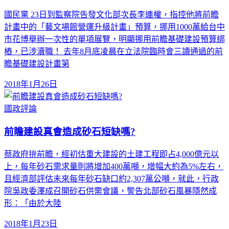
國民黨 23日到監察院告發文化部次長李連權，指控他將前瞻
計畫中的「藝文場館營運升級計畫」預算，挪用1000萬給台中
市花博舉辦一次性的單項展覽，明顯挪用前瞻基礎建設預算綁
樁，已涉瀆職！ 去年8月底凌晨在立法院臨時會三讀通過的前
瞻基礎建設計畫第
2018年1月26日
國政評論
前瞻建設真會造成砂石短缺嗎?
蔡政府拚前瞻，經初估重大建設的土建工程即占4,000億元以
上，每年砂石需求量則將增加400萬噸，增幅大約為5%左右，
且經濟部評估未來每年砂石缺口約2,307萬公噸，就此，行政
院吳政委澤成召開砂石供需會議，警告北部砂石風暴隱然成
形：「由於大陸
2018年1月23日