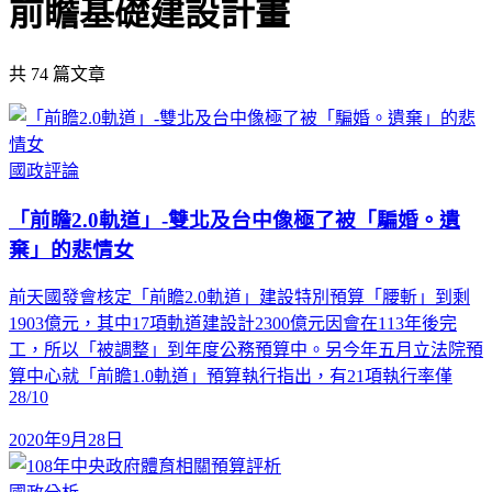
前瞻基礎建設計畫
共
74
篇文章
國政評論
「前瞻2.0軌道」-雙北及台中像極了被「騙婚。遺
棄」的悲情女
前天國發會核定「前瞻2.0軌道」建設特別預算「腰斬」到剩
1903億元，其中17項軌道建設計2300億元因會在113年後完
工，所以「被調整」到年度公務預算中。另今年五月立法院預
算中心就「前瞻1.0軌道」預算執行指出，有21項執行率僅
28/10
2020年9月28日