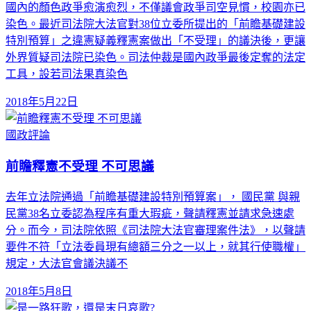
國內的顏色政爭愈演愈烈，不僅議會政爭司空見慣，校園亦已
染色。最近司法院大法官對38位立委所提出的「前瞻基礎建設
特別預算」之違憲疑義釋憲案做出「不受理」的議決後，更讓
外界質疑司法院已染色。司法仲裁是國內政爭最後定奪的法定
工具，設若司法果真染色
2018年5月22日
國政評論
前瞻釋憲不受理 不可思議
去年立法院通過「前瞻基礎建設特別預算案」， 國民黨 與親
民黨38名立委認為程序有重大瑕疵，聲請釋憲並請求急速處
分。而今，司法院依照《司法院大法官審理案件法》，以聲請
要件不符「立法委員現有總額三分之一以上，就其行使職權」
規定，大法官會議決議不
2018年5月8日