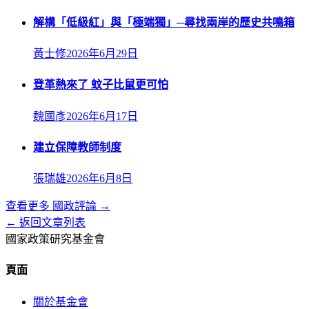
解構「低級紅」與「極端獨」─尋找兩岸的歷史共鳴箱
黃士修
2026年6月29日
登革熱來了 蚊子比鼠更可怕
魏國彥
2026年6月17日
建立保障教師制度
張瑞雄
2026年6月8日
查看更多
國政評論
→
← 返回文章列表
國家政策研究基金會
頁面
關於基金會