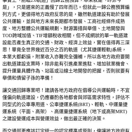
事實上「前瞻2.0軌道」回歸公務預算，本來就是「昨非今
是」，只是遲來的正義慢了四年而已。但就此一歸公務預算編
列方式，更値得地方政府反思的是，雖然軌道建設有助於發展
公共運輸，並與地方未來長期都市發展、工商社經條件成熟
度、地方整體公共運輸規劃、財源籌措與舉借、土地開發與
TOD跨域加值、TIF增額稅收相關，但不成網狀的單一軌道建
設能否產生真正的交通、財政、經濟上效益，實在值得再三深
思！畢竟全世界幾近百分之百的軌道（尤其捷運輕軌)系統，
本業大都虧損，附業收入亦難完全彌補，所以各地方政府要開
出軌道建設支票時，除非能有引進產業進駐、增加就業機會、
提升運量具體作為、站區或沿線土地開發的把握，否則就要有
舉債和債留子孫的準備！
讓交通回歸專業吧！建請各地方政府在倡導公共運輸時，不宜
僅偏向軌道建設，仍應審酌各地都會與郊區需求特性，評估不
同型式的公車專用道、公車捷運系統(BRT)、輕軌、中運量捷
運系統（平面、高架）、高運量捷運系統（地下或高架MRT)
之建設營運成本與營運效益，做出最正確的決策。
而交通部更應該訂定統一的認定標準或原則，俾讓地方政府有