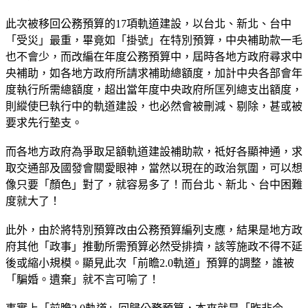
此次被移回公務預算的17項軌道建設，以台北、新北、台中
「受災」最重，畢竟如「掛號」在特別預算，中央補助款一毛
也不會少，而改編在年度公務預算中，屆時各地方政府尋求中
央補助，如各地方政府所請求補助總額度，加計中央各部會年
度執行所需總額度，超出當年度中央政府所匡列總支出額度，
則縱使巳執行中的軌道建設，也必然會被刪減、剔除，甚或被
要求先行墊支。
而各地方政府為爭取足額軌道建設補助款，祗好各顯神通，求
取交通部及國發會關愛眼神，當然以現在的政治氛圍，可以想
像只要「顏色」對了，就容易多了！而台北、新北、台中困難
度就大了！
此外，由於將特別預算改由公務預算編列支應，結果是地方政
府其他「政事」推動所需預算必然受排擠，該等施政不得不延
後或縮小規模。顯見此次「前瞻2.0軌道」預算的調整，誰被
「騙婚。遺棄」就不言可喻了！