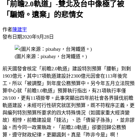
「前瞻2.0軌道」-雙北及台中像極了被
「騙婚。遺棄」的悲情女
作者
陳建宇
發布日期
2020年9月28日
(圖片來源：pixabay，台灣鐵道。)
前天國發會核定「前瞻2.0軌道」建設特別預算「腰斬」到剩
1903億元，其中17項軌道建設計2300億元因會在113年後完
工，所以「被調整」到年度公務預算中。另今年五月立法院預
算中心就「前瞻1.0軌道」預算執行指出，有21項執行率僅
28/100，更有11項掛零。此事突顯出四年前社會各界撻伐前瞻
軌道建設，未經可行性研究就匡列預算，既不符程序正義，更
與編列特別預算所要求的四大特殊情況（如國家重大經濟變
故）相悖，前瞻建設是「錢沾」、恐「債留子孫孫」，並非謬
論。而今同一政黨執政，「前瞻2.0軌道」卻要回歸公務預
算，遵守財政紀律，更顯諷刺。真是「昨非今是」啊！