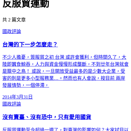
反服貿運動
共
2
篇文章
國政評論
台灣的下一步怎麼走？
不少人擔憂，簽服貿之初 台灣 或許會獲利，但時間久了，大
陸即蠶食鯨吞，人力與資金慢慢形成壟斷，不到廿年台灣就會
是籠中之鳥！ 或說，一旦開放受益最多的是少數大企業，受
害的則是更多小型服務業…。然而也有人會說，按目前 兩岸
發展情勢，一個停滯，
2014年3月31日
國政評論
沒有賣臺、沒有恐中，只有愛用國貨
反服貿運動至今超過一週了，對臺灣的影響如何？大家拭目以