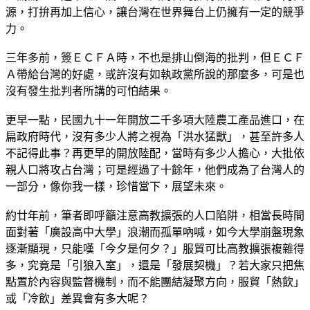
源，打拚再加上信心，讓台灣在世界舞台上仍擁有一定的競爭
力。
三年多前，簽ＥＣＦＡ時，不也是排山倒海的批判，但ＥＣＦ
Ａ帶給台灣的好處，或許沒有如執政黨所說的那麼多，可是也
沒有發生批判者所講的可怕結果。
更早一點，民國九十一年開放二千多項大陸農工產品進口，在
扁政府時代，沒有多少人將之視為「洪水猛獸」，甚至許多人
不記得此事？再更早的開放陸配，當時有多少人擔心，大批依
親人口將攻占台灣；可是經過了十餘年，他們成為了台灣人的
一部分，像你我一樣，珍惜當下，展望未來。
約廿年前，筆者即呼籲注意高教擴張的人口陷阱，相當長時間
面對著「廣設高中大學」浪潮而孤單吶喊，如今大學崩盤現象
逐漸顯現，只能嘆「今夕是何夕？」服貿可比高教擴張複雜得
多，究竟是「引狼入室」，還是「發展契機」？若大家只把焦
點置於內容與監督機制，而不能團結凝聚方向，服貿「熱飲」
或「冷飲」差異會有多大呢？