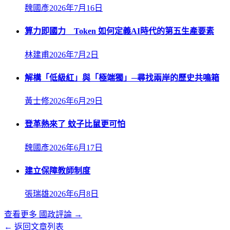
魏國彥
2026年7月16日
算力即國力 Token 如何定義AI時代的第五生產要素
林建甫
2026年7月2日
解構「低級紅」與「極端獨」─尋找兩岸的歷史共鳴箱
黃士修
2026年6月29日
登革熱來了 蚊子比鼠更可怕
魏國彥
2026年6月17日
建立保障教師制度
張瑞雄
2026年6月8日
查看更多
國政評論
→
← 返回文章列表