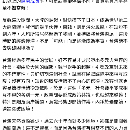
趴以上的
經濟成長
率，可是薪資卻停滯不前，實質薪資水平甚
至不如當時！
反觀這段期間，大陸的崛起，很快擠下了日本，成為世界第二
大經濟體。我們的競爭伙伴，南韓，則是浴火鳳凰，在短短不
到六年，人均所得居然超過了我國，並持續將台灣拋遠！這段
時間的經濟停滯，不是「可能」而是逐漸成為事實，台灣能不
去突破困境嗎？
台灣經過多年民主的發展，好不容易才要形塑出多元與包容的
社會，卻由於大國的崛起，競爭對手的超越，引發政黨對未來
的不確定性，只好切割這個社會，試圖在民眾歸隊中來相互取
暖；沒有方向，短暫的取暖掩飾不了內心的徬徨，政客也就更
容易撩撥情緒從眾依附，於是，這個「多元」社會幾乎變成相
互不容的各別一元，政黨間要形成政策共識，也就越來越難！
特別是觸及兩岸議題，意識形態即開始作祟，內耗於焉開始，
遑論突破困境！
台灣天然資源雖少，過去六十年面對多少困境，卻都是關關難
過關關過！這不是運氣，而是因為台灣擁有相當不錯的人力資