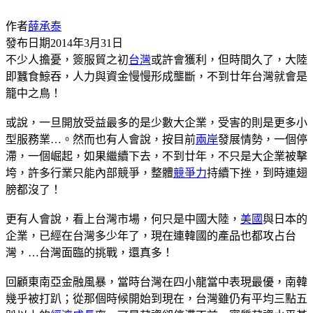
作者
薛承泰
發布日期
2014年3月31日
不少人擔憂，簽服貿之初
台灣
或許會獲利，但時間久了，大陸
即蠶食鯨吞，人力與資金慢慢形成壟斷，不到廿年台灣就會是
籠中之鳥！
或說，一旦開放受益最多的是少數大企業，受害的則是更多小
型服務業…。然而也有人會說，按目前
兩岸
發展情勢，一個停
滯，一個崛起，如果繼續下去，不到廿年，不只是大企業被擊
垮，許多行業只能內部競爭，整體
競爭力
持續下挫，到時連翅
膀都沒了！
更有人會說，看上台灣市場，何只是中國大陸，
美國
與日本的
企業，已經在台灣多少年了，現在連韓國的產品也都攻占台
灣，…台灣面臨的挑戰，還真多！
回顧東南亞金融風暴，當時台灣在四小龍當中表現最優，南韓
幾乎被打趴；從那個時候開始到現在，台灣雖仍有平均三點五