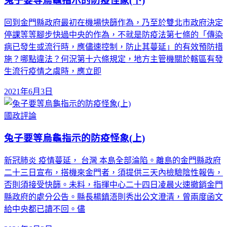
兔子要等烏龜指示的防疫怪象(下)
回到金門縣政府最初在機場快篩作為，乃至於雙北市政府決定
停課等等腳步快過中央的作為，不就是防疫法第七條的「傳染
病已發生或流行時，應儘速控制，防止其蔓延」的有效預防措
施？哪點違法？何況第十六條規定，地方主管機關於轄區有發
生流行疫情之虞時，應立即
2021年6月3日
國政評論
兔子要等烏龜指示的防疫怪象(上)
新冠肺炎 疫情蔓延， 台灣 本島全部淪陷。離島的金門縣政府
二十三日宣布，搭機來金門者，須提供三天內檢驗陰性報告，
否則須接受快篩。未料，指揮中心二十四日凌晨火速撤銷金門
縣政府的處分公告。縣長楊鎮浯則秀出公文澄清，曾兩度函文
給中央都已讀不回。儘