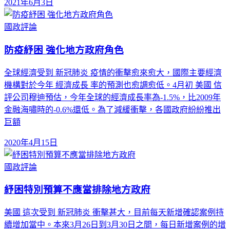
2021年6月3日
國政評論
防疫紓困 強化地方政府角色
全球經濟受到 新冠肺炎 疫情的衝擊愈來愈大，國際主要經濟
機構對於今年 經濟成長 率的預測也愈調愈低。4月初 美國 信
評公司穆迪預估，今年全球的經濟成長率為-1.5%，比2009年
金融海嘯時的-0.6%還低。為了減緩衝擊，各國政府紛紛推出
巨額
2020年4月15日
國政評論
紓困特別預算不應當排除地方政府
美國 這次受到 新冠肺炎 衝擊甚大，目前每天新增確認案例持
續增加當中。本來3月26日到3月30日之間，每日新增案例的增