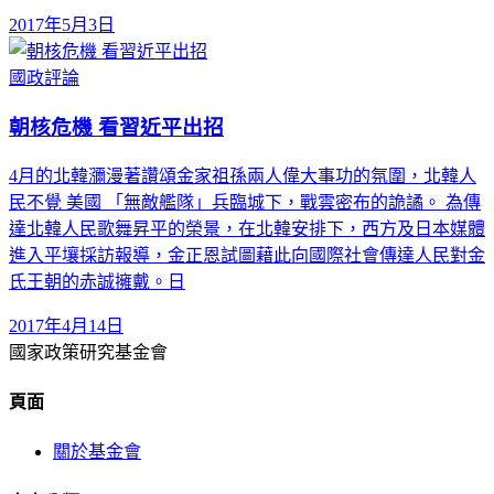
2017年5月3日
國政評論
朝核危機 看習近平出招
4月的北韓瀰漫著讚頌金家祖孫兩人偉大事功的氛圍，北韓人
民不覺 美國 「無敵艦隊」兵臨城下，戰雲密布的詭譎。 為傳
達北韓人民歌舞昇平的榮景，在北韓安排下，西方及日本媒體
進入平壤採訪報導，金正恩試圖藉此向國際社會傳達人民對金
氏王朝的赤誠擁戴。日
2017年4月14日
國家政策研究基金會
頁面
關於基金會