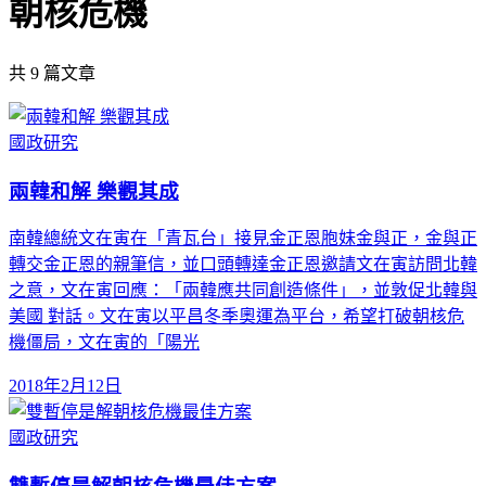
朝核危機
共
9
篇文章
國政研究
兩韓和解 樂觀其成
南韓總統文在寅在「青瓦台」接見金正恩胞妹金與正，金與正
轉交金正恩的親筆信，並口頭轉達金正恩邀請文在寅訪問北韓
之意，文在寅回應：「兩韓應共同創造條件」，並敦促北韓與
美國 對話。文在寅以平昌冬季奧運為平台，希望打破朝核危
機僵局，文在寅的「陽光
2018年2月12日
國政研究