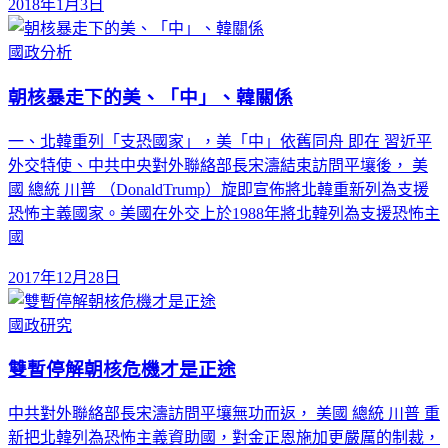
2018年1月3日
國政分析
朝核暴走下的美、「中」、韓關係
一、北韓重列「支恐國家」，美「中」依舊同舟 即在 習近平
外交特使、中共中央對外聯絡部長宋濤結束訪問平壤後， 美
國 總統 川普 （DonaldTrump）旋即宣佈將北韓重新列為支援
恐怖主義國家。美國在外交上於1988年將北韓列為支援恐怖主
國
2017年12月28日
國政研究
雙暫停解朝核危機才是正途
中共對外聯絡部長宋濤訪問平壤無功而返， 美國 總統 川普 重
新把北韓列為恐怖主義資助國，對金正恩施加更嚴厲的制裁，