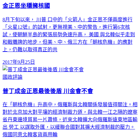
金正恩坐穩擁核國
8月下旬以來， 川普 口中的「火箭人」金正恩不僅兩度進行
「火星12號」的試射，更無視美、中的警告，進行第6次核
試，使朝鮮半島的緊張局勢急速升高， 美國 與北韓似乎走到
和戰攤牌的地步，但美、中、俄三方在「朝核危機」的應對
上，仍難以取得真正的共
2017年9月25日
國政評論
普丁成金正恩最後後盾 川金會不會
在「朝核危機」升高中，俄羅斯與北韓關係發展值得關注。相
對於北京加大對平壤的經濟制裁力道，與北韓一江之隔的遼寧
省丹東邊境貿易一片蕭條，近來北韓擴大向俄羅斯遠東地區輸
出 勞工 以謀取外匯，以緩聯合國對其擴大經濟制裁的壓力。
俄國同意北韓客貨兩用輪