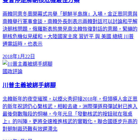
雙暫停是解朝核危機最佳方案
兩韓同意冬奧開幕式共舉「朝鮮半島旗」入場，金正恩同意與
南韓舉行軍事會談，南韓外長則表示兩韓對話可以討論和平解
決朝核問題，俄羅斯表態樂見南北韓恢復對話的意願，緊繃的
朝核危機似見緩和。大陸國家主席 習近平 與 美國 總統 川普
通電話時，也表示
2018年1月22日
國政評論
川普主義被綁手綁腳
北韓新年的夜空璀璨，以煙火秀迎接2018年，但領導人金正恩
的新年祝詞仍心繫核武，相較去歲，洲際彈道飛彈試射已進入
最後倒數階段的恫嚇，今年元旦「發動核武的按鈕就在我桌
上」的叫陣，更將全速推進核武的實戰化。聯合國逐步升高的
對朝制裁恐難有效遲滯北