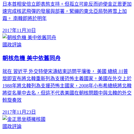
日本首相安倍立即表態支持。但孤立可能反而迫使金正恩更加
速完成核武飛彈的發展與部署，緊繃的東北亞局勢將雪上加
霜。 南韓即將於明年
2017年11月30日
國政評論
朝核危機 美中依舊同舟
就在 習近平 外交特使宋濤結束訪問平壤後， 美國 總統 川普
旋即宣布將北韓重新列為支援恐怖主義國家。美國在外交上於
1988年將北韓列為支援恐怖主國家，2008年小布希總統將北韓
將從名單中去名，但這不代表美國在朝核問題中與北韓的外交
斡旋奏效
2017年11月23日
國政評論