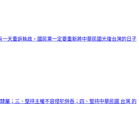
若有一天重返執政，國民黨一定要重新將中華民國光復台灣的日子
隸屬；三、堅持主權不容侵犯併吞；四、堅持中華民國 台灣 的