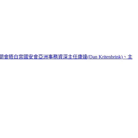
安會亞洲事務資深主任康達(Dan Kritenbrink)、主