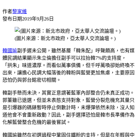
作者
黎家維
發布日期
2019年9月26日
(圖片來源：新北市政府，亞太華人交流論壇。)
韓國瑜
副手遲未公開，雖然基層「韓朱配」呼聲頗高，也有媒
體民調結果顯示朱立倫擔任副手可以拉抬韓7%的支持度，
「拱朱」味道濃厚。而看似萬事俱備，但千呼萬喚卻始終喚不
出來，讓擔心民調大幅落後的韓粉與藍營更加焦慮，主要原因
恐怕仍與郭台銘密切相關。
韓副手懸而未決，其實正意謂著藍軍內部整合仍未真正成功。
郭董雖已退選，但並未表態支持對象，藍營分裂危機充其量只
是引爆器的碼錶暫時停止倒數計時，未爆彈依然未除，沒人知
道他會不會重新啟動？因此，副手選擇恐怕是韓市長準備作為
化解藍營整合危機的最後嘗試。
韓國瑜雖然在初選過程中鞏固住鐵粉的支持，但是在年輕與中