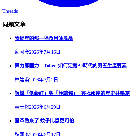
Threads
同類文章
我經歷的那一場食用油風暴
魏國彥
2026年7月16日
算力即國力 Token 如何定義AI時代的第五生產要素
林建甫
2026年7月2日
解構「低級紅」與「極端獨」─尋找兩岸的歷史共鳴箱
黃士修
2026年6月29日
登革熱來了 蚊子比鼠更可怕
魏國彥
2026年6月17日