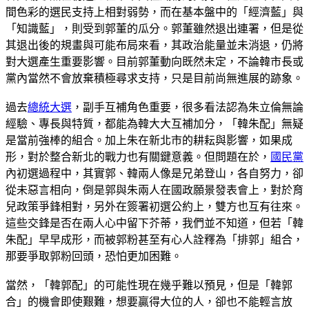
間色彩的選民支持上相對弱勢，而在基本盤中的「經濟藍」與
「知識藍」，則受到郭董的瓜分。郭董雖然退出連署，但是從
其退出後的規畫與可能布局來看，其政治能量並未消退，仍將
對大選產生重要影響。目前郭董動向既然未定，不論韓市長或
黨內當然不會放棄積極尋求支持，只是目前尚無進展的跡象。
過去
總統大選
，副手互補角色重要，很多看法認為朱立倫無論
經驗、專長與特質，都能為韓大大互補加分，「韓朱配」無疑
是當前強棒的組合。加上朱在新北市的耕耘與影響，如果成
形，對於整合新北的戰力也有關鍵意義。但問題在於，
國民黨
內初選過程中，其實郭、韓兩人像是兄弟登山，各自努力，卻
從未惡言相向，倒是郭與朱兩人在國政願景發表會上，對於育
兒政策爭鋒相對，另外在簽署初選公約上，雙方也互有往來。
這些交鋒是否在兩人心中留下芥蒂，我們並不知道，但若「韓
朱配」早早成形，而被郭粉甚至有心人詮釋為「排郭」組合，
那要爭取郭粉回頭，恐怕更加困難。
當然，「韓郭配」的可能性現在幾乎難以預見，但是「韓郭
合」的機會即使艱難，想要贏得大位的人，卻也不能輕言放