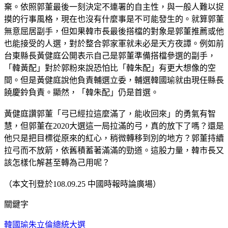
棄。依照郭董最後一刻決定不連署的自主性，與一般人難以捉
摸的行事風格，現在也沒有什麼事是不可能發生的。就算郭董
無意屈居副手，但如果韓市長最後搭檔的對象是郭董推薦或他
也能接受的人選，對於整合郭家軍就未必是天方夜譚。例如前
台東縣長黃健庭公開表示自己是郭董準備搭檔參選的副手，
「韓黃配」對於郭粉來說恐怕比「韓朱配」有更大想像的空
間。但是黃健庭說他負責輔選立委，輔選韓國瑜就由現任縣長
饒慶鈴負責。顯然，「韓朱配」仍是首選。
黃健庭讚郭董「弓已經拉這麼滿了，能收回來」的勇氣有智
慧，但郭董在2020大選這一局拉滿的弓，真的放下了嗎？還是
他只是把目標從原來的紅心，稍微轉移到別的地方？郭董持續
拉弓而不放箭，依舊積蓄著滿滿的勁道。這股力量，韓市長又
該怎樣化解甚至轉為己用呢？
（本文刊登於108.09.25 中國時報時論廣場）
關鍵字
韓國瑜
朱立倫
總統大選