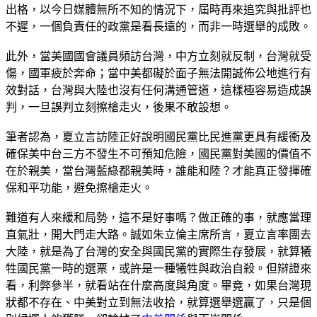
出格，以今日媒體無所不知的情況下，屆時再來追究與批評也
不遲，一個負責任的政黨是看長遠的，而非一時選舉的成敗。
此外，當美國國會議員頻訪台灣，中方立刻就反制，台灣就受
傷，國軍疲於奔命；當中美都礙於面子無法開誠佈公地進行有
效對話，台灣與大陸也沒有任何溝通管道，這樣極容易造成誤
判，一旦誤判立刻擦槍走火，後果不敢設想。
筆者認為，夏立言訪陸正好說明國民黨比民進黨更具有緩衝及
確保美中台三方不發生不可預知危險，國民黨對美國的價值不
在於親美，當台灣藍綠都親美時，誰能和陸？才能真正發揮確
保和平功能，避免擦槍走火。
難道有人來緩和局勢，這不是好事嗎？做正確的事，就應當理
直氣壯，開大門走大路。誠如朱立倫主席所言，夏立言率團去
大陸，就是為了台灣的安全與國民黨的實際生存發展，就算犧
牲國民黨一時的選票，或許是一種犧牲與政治自殺。但辯證來
看，利弊參半，就看站在什麼高度與角度。畢竟，如果台灣現
狀都不存在、中美對立到無法收拾，就算選舉選贏了，只是個