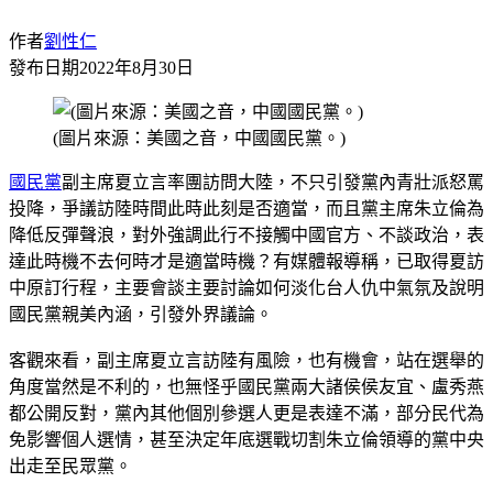
作者
劉性仁
發布日期
2022年8月30日
(圖片來源：美國之音，中國國民黨。)
國民黨
副主席夏立言率團訪問大陸，不只引發黨內青壯派怒罵
投降，爭議訪陸時間此時此刻是否適當，而且黨主席朱立倫為
降低反彈聲浪，對外強調此行不接觸中國官方、不談政治，表
達此時機不去何時才是適當時機？有媒體報導稱，已取得夏訪
中原訂行程，主要會談主要討論如何淡化台人仇中氣氛及說明
國民黨親美內涵，引發外界議論。
客觀來看，副主席夏立言訪陸有風險，也有機會，站在選舉的
角度當然是不利的，也無怪乎國民黨兩大諸侯侯友宜、盧秀燕
都公開反對，黨內其他個別參選人更是表達不滿，部分民代為
免影響個人選情，甚至決定年底選戰切割朱立倫領導的黨中央
出走至民眾黨。