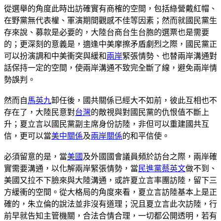
從選舉的角度此時出訪確實有商榷的空間，包括綠營戴紅帽、
在野黨無代表權、軍演期間觀感不佳等因素；然而就國民黨生
存來說、募款是必要的，大陸台商台生台胞的選票也是需要
的；更深刻的意義是，適逢中美摩擦矛盾劇烈之際，國民黨正
可以扮演調和中美衝突與緩和
兩岸
緊張情勢、也替兩岸溝通對
話保持一定的空間，使兩岸溝通不致完全斷了線，避免兩岸情
勢誤判。
然而自
馬英九
卸任後，國共關係已經大不如前，彼此互相也不
存在了，大陸民意對
台灣
的敵視與對國民黨的仇恨值不斷上
升；夏立言以國民黨副主席身份訪陸，非但可以重建國共互
信，更可以當
美中關係
及
兩岸關係
的和平信使。
必須留意的是，當
美國
及外國國會議員頻於訪台之際，兩岸確
實需要溝通，以化解兩岸緊張情勢，當
民進黨
蔡英文
做不到、
美國又拉不下臉來與大陸溝通，或許夏立言率團訪陸，留下三
方緩衝的空間。從大格局的角度來看，夏立言訪陸基本上是正
確的，朱立倫的說法並非沒有道理；況且夏立言此次訪陸，行
前早就告知主管機關，合法合情合理，一切都公開透明，若有