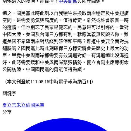
別候選人的獲勝，卻輸掉了
中美關係
與兩岸關係。
總之，國民黨此時此刻以自我犧牲來換取兩岸穩定及中美迴旋
空間，是需要勇氣與高度的，值得肯定。雖然或許會影響一時
的選情，但也別忘了民眾是健忘的，民意是可以引導的，當對
中國大陸、美國及台灣三方都有利，就應當義無反顧去做，難
道美國不希望兩岸對話談判確保和平嗎？難道中美要全面對抗
翻臉嗎？國民黨此時此刻確保三方穩定將會是歷史上最大的功
臣。畢竟中美與兩岸都需要有效溝通對話，有溝通總比沒溝通
好，此時需要緩和中美與兩岸緊張情勢，夏立言副主席等銜命
公開訪陸，中國國民黨的勇氣值得點讚。
（本文刊登於111.08.16中時電子報海納百川）
關鍵字
夏立言
朱立倫
國民黨
分享