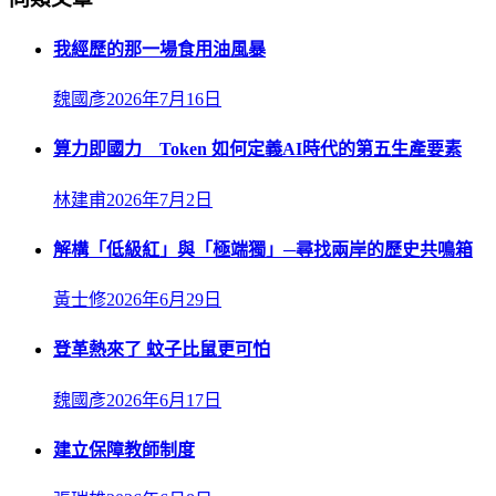
我經歷的那一場食用油風暴
魏國彥
2026年7月16日
算力即國力 Token 如何定義AI時代的第五生產要素
林建甫
2026年7月2日
解構「低級紅」與「極端獨」─尋找兩岸的歷史共鳴箱
黃士修
2026年6月29日
登革熱來了 蚊子比鼠更可怕
魏國彥
2026年6月17日
建立保障教師制度