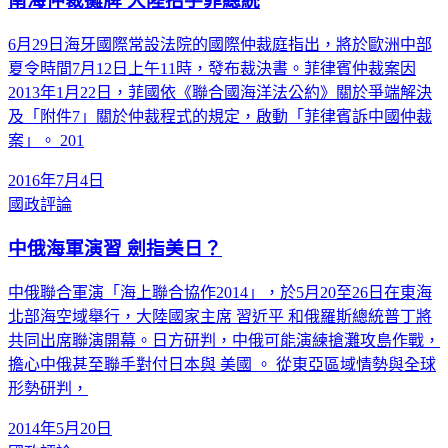
南海仲裁攤牌 大陸招手菲總統
6月29日海牙國際常設法院的國際仲裁庭指出，將於歐洲中部
夏令時間7月12日上午11時，發布裁決書。菲律賓仲裁案因
2013年1月22日，菲國依《聯合國海洋法公約》關於爭端解決
及「附件7」關於仲裁程式的規定，啟動「菲律賓訴中國仲裁
案」。 201
2016年7月4日
國政評論
中俄海軍演習 劍指美日？
中俄聯合軍演「海上聯合協作2014」，於5月20至26日在東海
北部海空域舉行，大陸國家主席 習近平 和俄羅斯總統普丁將
共同出席聯演開幕。日方研判，中俄可能演練搶灘攻島作戰，
擔心中俄甚至聯手對付日本與 美國 。 從東亞區域情勢與全球
形勢研判，
2014年5月20日