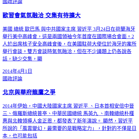
國政評論
歐習會氣氛融洽 交集有待擴大
美國 總統 歐巴馬 與中共國家主席 習近平 3月24日在荷蘭海牙
舉行美中高峰會，這是兩國領袖今年首度在國際場合會面。2
人於出席核子安全高峰會後，在美國駐荷大使位於海牙的寓所
舉行會談。雙方會談時氣氛融洽，但在不少議題上仍各說各
話，缺少交集，顯
2014年4月1日
國政評論
北京與華府龍鷹之爭
2014年伊始，中國大陸國家主席 習近平 、日本首相安倍中晉
三、俄羅斯總統普亭、中華民國總統 馬英九 、南韓總統朴槿
惠與北韓領導人金正恩，都發表了新年演說。 顯然，習近平
所說的「風雲變幻，最需要的是戰略定力」，針對的不僅是日
本，也可能包括