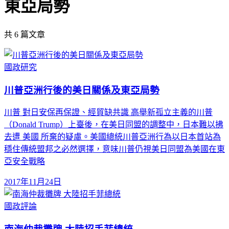
東亞局勢
共
6
篇文章
國政研究
川普亞洲行後的美日關係及東亞局勢
川普 對日安保再保證、經貿缺共識 高舉新孤立主義的川普
（Donald Trump）上臺後，在美日同盟的調整中，日本難以拂
去遭 美國 所棄的疑慮。美國總統川普亞洲行為以日本首站為
穩住傳統盟邦之必然選擇，意味川普仍視美日同盟為美國在東
亞安全戰略
2017年11月24日
國政評論