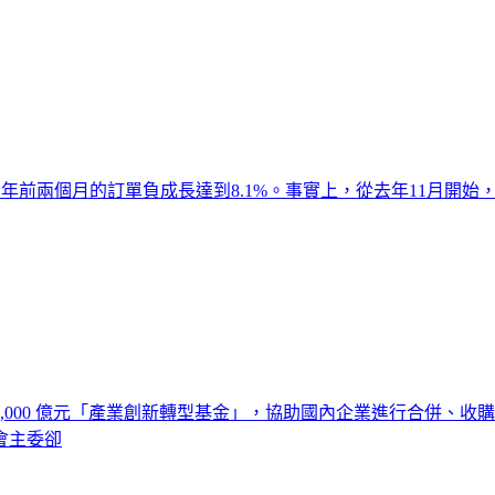
，今年前兩個月的訂單負成長達到8.1%。事實上，從去年11月
1,000 億元「產業創新轉型基金」，協助國內企業進行合併、
會主委卻