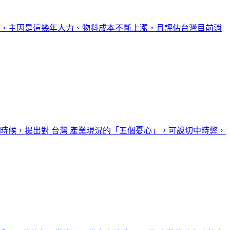
員工，主因是這幾年人力、物料成本不斷上漲，且評估台灣目前消
時候，提出對 台灣 產業現況的「五個憂心」，可說切中時弊，