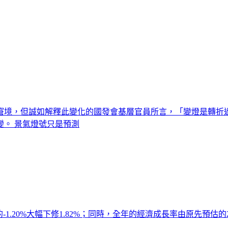
的窘境，但誠如解釋此變化的國發會基層官員所言，「變燈是轉折
。 景氣燈號只是預測
的-1.20%大幅下修1.82%；同時，全年的經濟成長率由原先預估的