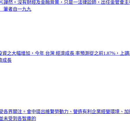
片譁然。沒有財經及金融背景，只是一法律訟師，出任金管會主委
 筆者自一九九
之大幅增加，今年 台灣 經濟成長 率預測從之前1.87%，上調
濟成長
受各界關注。會中提出維繫勞動力、營造有利企業經營環境、加
並未受到各智庫的