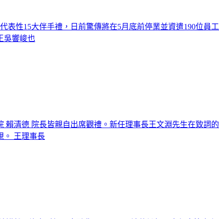
具代表性15大伴手禮，日前驚傳將在5月底前停業並資遣190位
王吳響峻也
 賴清德 院長皆親自出席觀禮。新任理事長王文淵先生在致詞的
。 王理事長