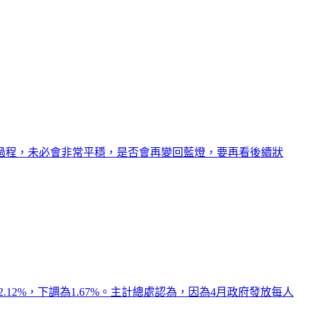
過程，未必會非常平穩，是否會再變回藍燈，要再看後續狀
2.12%，下調為1.67%。主計總處認為，因為4月政府發放每人