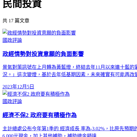
民間投資
共
17
篇文章
國政評論
政經情勢對投資意願的負面影響
景氣對策訊號在上月轉為黃藍燈，終結去年11月以來連十藍
況。」這次變燈，基於去年低基期因素，未來確實有可能再改變
2023年12月5日
國政評論
經濟不保2 政府要有積極作為
主計總處公布今年第1季的 經濟成長 率為-3.02%，比原先預期
6,000元現金，加上其他補助，補助總金額達