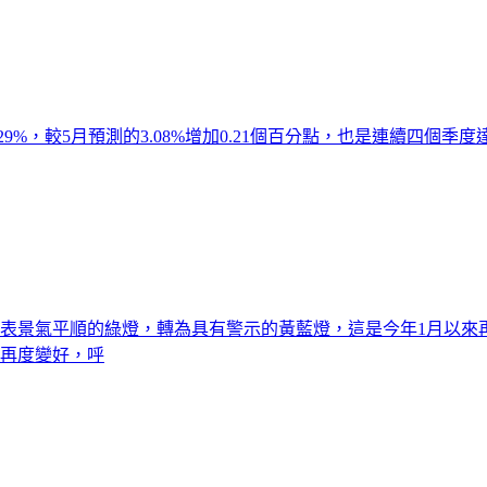
9%，較5月預測的3.08%增加0.21個百分點，也是連續四個季
代表景氣平順的綠燈，轉為具有警示的黃藍燈，這是今年1月以來
會再度變好，呼