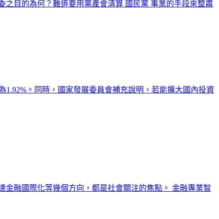
之目的為何？難道要用黨產會清算 國民黨 事業的手段來整肅
為1.92%。同時，國家發展委員會補充說明，若能擴大國內投資
速金融國際化等幾個方向，都是社會關注的焦點。 金融專業智