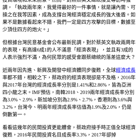
調，「執政兩年來，我覺得最好的一件事情，就是讓內需、可
操之在我等因素，成為支撐台灣經濟穩定成長的強大後盾。如
果不是數據看起來不錯，我們一定是四方攻擊的目標，數據至
少頂住四方的炮火。」
但根據台灣民意基金會公布最新民調，對於蔡英文執政兩周年
的表現，有高達6成1的人不滿意「經濟表現」，並且有3成的
人表示強烈不滿，為何民眾的感受會跟蔡總統的落差這麼大？
近兩年因先進、新興及開發中經濟體同步復甦，全球
經濟成長
率都不錯，相較之下，蔡政府的經濟表現卻是不及格，2016年
與2017年台灣的經濟成長率分別是1.41%和2.86%，皆為亞洲
四小龍之末。IMF預估，南韓2018、2019兩年經濟成長率分別
為3.0%、2.9%，新加坡分別為2.9%、2.7%，香港則為3.6%與
3.2%，台灣今、明兩年經濟成長率估值為1.9%及2.0%，仍是
倒數第一。
看看這幾年的民間投資更能體會，蔡政府接手時正值全球經濟
復甦，2016年民間投資名目成長率3.3%，2017年卻掉