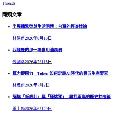
Threads
同類文章
半導體繁榮與生活困境：台灣的經濟悖論
林建甫
2026年8月10日
我經歷的那一場食用油風暴
魏國彥
2026年7月16日
算力即國力 Token 如何定義AI時代的第五生產要素
林建甫
2026年7月2日
解構「低級紅」與「極端獨」─尋找兩岸的歷史共鳴箱
黃士修
2026年6月29日