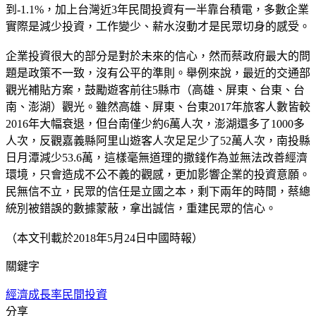
到-1.1%，加上台灣近3年民間投資有一半靠台積電，多數企業
實際是減少投資，工作變少、薪水沒動才是民眾切身的感受。
企業投資很大的部分是對於未來的信心，然而蔡政府最大的問
題是政策不一致，沒有公平的準則。舉例來說，最近的交通部
觀光補貼方案，鼓勵遊客前往5縣市（高雄、屏東、台東、台
南、澎湖）觀光。雖然高雄、屏東、台東2017年旅客人數皆較
2016年大幅衰退，但台南僅少約6萬人次，澎湖還多了1000多
人次，反觀嘉義縣阿里山遊客人次足足少了52萬人次，南投縣
日月潭減少53.6萬，這樣毫無道理的撒錢作為並無法改善經濟
環境，只會造成不公不義的觀感，更加影響企業的投資意願。
民無信不立，民眾的信任是立國之本，剩下兩年的時間，蔡總
統別被錯誤的數據蒙蔽，拿出誠信，重建民眾的信心。
（本文刊載於2018年5月24日中國時報）
關鍵字
經濟成長率
民間投資
分享