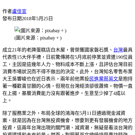
作者
盧佳宜
發布日期
2018年5月25日
(圖片來源：pixabay。)
成立21年的老牌蛋糕店白木屋，曾榮獲國家磐石獎、
台灣
最具
代表性15大伴手禮，日前驚傳將在5月底前停業並資遣190位員
工，主因是這幾年人力、物料成本不斷上漲，且評估台灣目前
消費市場狀況而不得不做出的決定。此外，台灣知名零售布業
大王吳響峻也在近日表示，兩年前他票投
民進黨
蔡英文
是抱持
著一種歡喜甘願的心情，但現在台灣經濟卻很蕭條，物價一直
在上揚，基層消費能力沒有跟著進步，生意至少掉了4成以
上。
除了服務業之外，布局全球的鴻海在5月11日通過現金減資
案，就是因為在台灣無投資機會，想要到更有發展機會的地方
投資，這兩年台灣出現的關門潮、減資潮，無疑是看淡台灣的
投資環境和未來前景。然而，對照蔡英文總統接受專訪時強