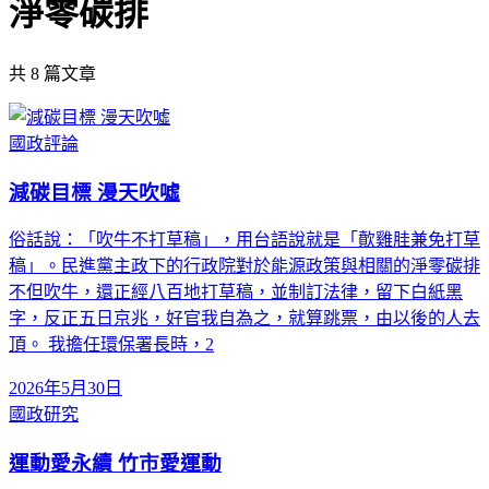
淨零碳排
共
8
篇文章
國政評論
減碳目標 漫天吹噓
俗話說：「吹牛不打草稿」，用台語說就是「歕雞胿兼免打草
稿」。民進黨主政下的行政院對於能源政策與相關的淨零碳排
不但吹牛，還正經八百地打草稿，並制訂法律，留下白紙黑
字，反正五日京兆，好官我自為之，就算跳票，由以後的人去
頂。 我擔任環保署長時，2
2026年5月30日
國政研究
運動愛永續 竹市愛運動