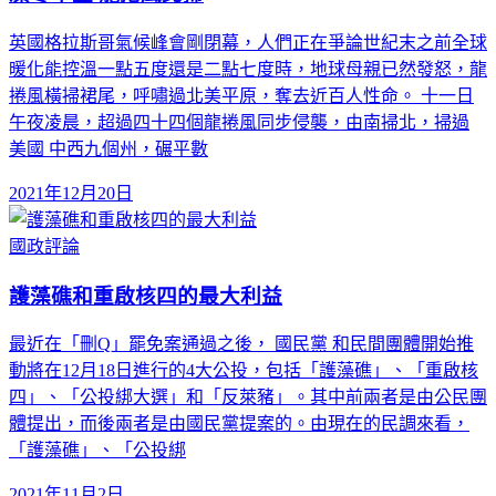
英國格拉斯哥氣候峰會剛閉幕，人們正在爭論世紀末之前全球
暖化能控溫一點五度還是二點七度時，地球母親已然發怒，龍
捲風橫掃裙尾，呼嘯過北美平原，奪去近百人性命。 十一日
午夜凌晨，超過四十四個龍捲風同步侵襲，由南掃北，掃過
美國 中西九個州，碾平數
2021年12月20日
國政評論
護藻礁和重啟核四的最大利益
最近在「刪Q」罷免案通過之後， 國民黨 和民間團體開始推
動將在12月18日進行的4大公投，包括「護藻礁」、「重啟核
四」、「公投綁大選」和「反萊豬」。其中前兩者是由公民團
體提出，而後兩者是由國民黨提案的。由現在的民調來看，
「護藻礁」、「公投綁
2021年11月2日