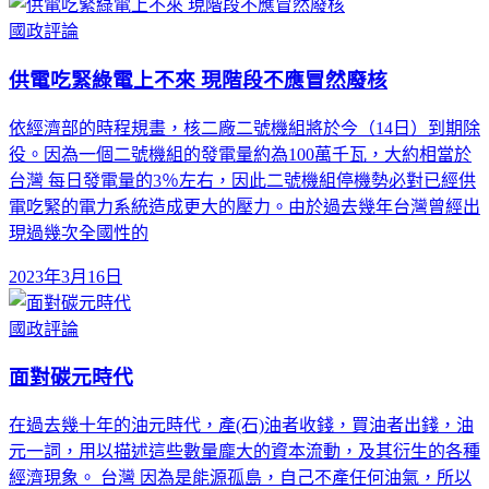
國政評論
供電吃緊綠電上不來 現階段不應冒然廢核
依經濟部的時程規畫，核二廠二號機組將於今（14日）到期除
役。因為一個二號機組的發電量約為100萬千瓦，大約相當於
台灣 每日發電量的3％左右，因此二號機組停機勢必對已經供
電吃緊的電力系統造成更大的壓力。由於過去幾年台灣曾經出
現過幾次全國性的
2023年3月16日
國政評論
面對碳元時代
在過去幾十年的油元時代，產(石)油者收錢，買油者出錢，油
元一詞，用以描述這些數量龐大的資本流動，及其衍生的各種
經濟現象。 台灣 因為是能源孤島，自己不產任何油氣，所以