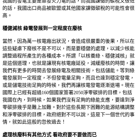
我國的發電主要是靠發火力電的話，而我國課徵的碳稅又很低
的話，我國出口商品被歐盟或其他國家課徵碳稅的可能性會很
高。
穩健減核 綠電發展到一定程度在廢核
當然，因為萬一核電廠出狀況，會造成很嚴重的後果，所以在
這些疑慮下廢核不是不可以，而是要穩健的處理，以減少核能
調整過程所產生的各種成本。所謂「以核養綠、穩健減核」就
是這個道理，也就是讓現有核電廠延役，減緩廢核的時間，讓
我們有更多的時間去發展綠電及相關技術，包括儲能。等到綠
電發展到一定程度，不但發電量足夠，而且也達到穩定發電，
或是儲電技術足夠的時候，我們再讓核電發電逐漸退場。現在
國際上已經有超過160個國家簽署2050淨零碳排的目標，包括
我國在內，到時候，如果我們沒有足夠的綠能支應，要達到淨
零碳排幾乎是難上加難。對於這些長期下困難的能源結構調整
和淨零碳排的目標，政府絕對不可以說，這是下一個世代的事
情，就如此這般的忽攸過去！
處理核廢料有其他方式 看政府要不要做而已