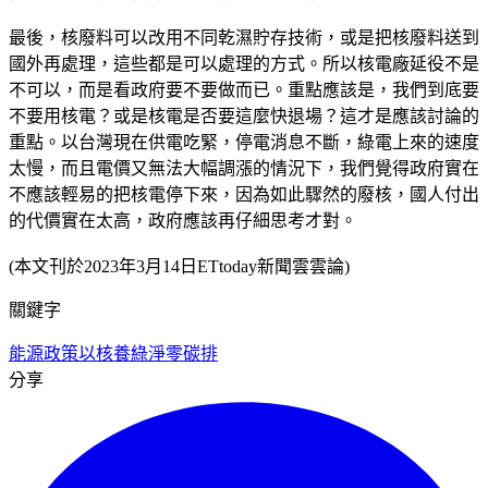
最後，核廢料可以改用不同乾濕貯存技術，或是把核廢料送到
國外再處理，這些都是可以處理的方式。所以核電廠延役不是
不可以，而是看政府要不要做而已。重點應該是，我們到底要
不要用核電？或是核電是否要這麼快退場？這才是應該討論的
重點。以台灣現在供電吃緊，停電消息不斷，綠電上來的速度
太慢，而且電價又無法大幅調漲的情況下，我們覺得政府實在
不應該輕易的把核電停下來，因為如此驟然的廢核，國人付出
的代價實在太高，政府應該再仔細思考才對。
(本文刊於2023年3月14日ETtoday新聞雲雲論)
關鍵字
能源政策
以核養綠
淨零碳排
分享