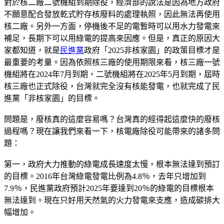
對於核二廠二號機組到期除役，經濟部的說法是因為地方政府
不願意配合發放乾式貯存核廢料的處理執照，因此無法再使用
核二廠。另外一方面，停機後不足的電暫時可以用水力發電來
補足，長期下可以用綠電的提高來因應。但是，真正的原因大
家都知道，就是
民進黨
政府「2025非核家園」的政策目標才是
最重要的考量。因為依照核三廠的使用期限來看，核三廠一號
機組將在2024年7月到期，二號機組將在2025年5月到期，屆時
核三廠也正式除役，台灣就完全沒有核能發電，也就完成了民
進黨「非核家園」的目標。
問題是，廢核真的這麼容易嗎？台灣真的經得起這麼快的廢核
過程嗎？現在讓我們來看一下，核電廠除役可能帶來的諸多問
題：
第一，政府大力推動的綠電成長速度太慢，根本無法達到預訂
的目標。2016年台灣綠電發電比例為4.8％，去年只增加到
7.9％，民進黨政府預計2025年要達到20％的綠電的目標根本
無法達到。現在只好用天然氣的火力發電來支應，造成碳排大
幅增加。