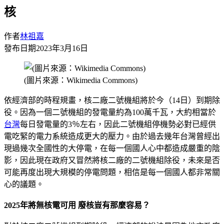
核
作者
林祖嘉
發布日期
2023年3月16日
(圖片來源：Wikimedia Commons)
依經濟部的時程規畫，核二廠二號機組將於今（14日）到期除
役。因為一個二號機組的發電量約為100萬千瓦，大約相當於
台灣
每日發電量的3％左右，因此二號機組停機勢必對已經供
電吃緊的電力系統造成更大的壓力。由於過去幾年台灣曾經出
現過幾次全國性的大停電，在每一個國人心中都造成嚴重的陰
影，因此現在政府又冒然將核二廠的二號機組除役，未來是否
可能再度出現大規模的停電問題，相信是每一個國人都非常關
心的議題。
2025年將無核電可用 廢核豈有那麼容易？