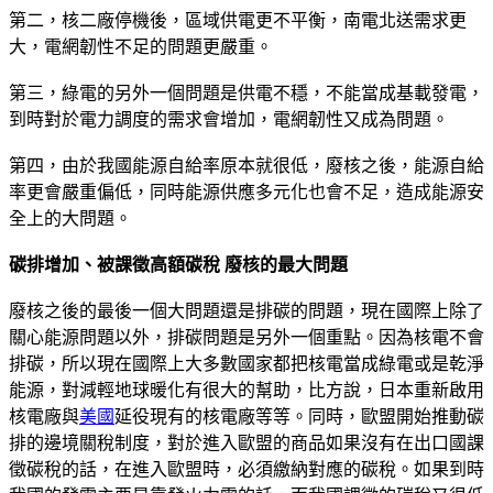
第二，核二廠停機後，區域供電更不平衡，南電北送需求更
大，電網韌性不足的問題更嚴重。
第三，綠電的另外一個問題是供電不穩，不能當成基載發電，
到時對於電力調度的需求會增加，電網韌性又成為問題。
第四，由於我國能源自給率原本就很低，廢核之後，能源自給
率更會嚴重偏低，同時能源供應多元化也會不足，造成能源安
全上的大問題。
碳排增加、被課徵高額碳稅 廢核的最大問題
廢核之後的最後一個大問題還是排碳的問題，現在國際上除了
關心能源問題以外，排碳問題是另外一個重點。因為核電不會
排碳，所以現在國際上大多數國家都把核電當成綠電或是乾淨
能源，對減輕地球暖化有很大的幫助，比方說，日本重新啟用
核電廠與
美國
延役現有的核電廠等等。同時，歐盟開始推動碳
排的邊境關稅制度，對於進入歐盟的商品如果沒有在出口國課
徵碳稅的話，在進入歐盟時，必須繳納對應的碳稅。如果到時