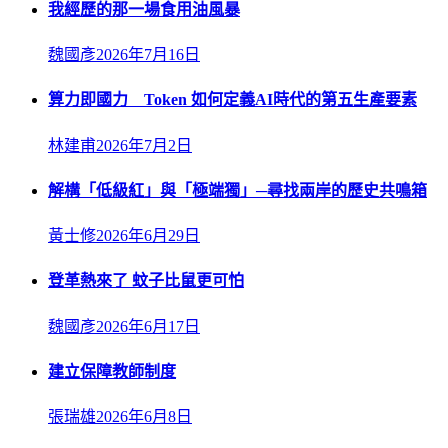
我經歷的那一場食用油風暴
魏國彥
2026年7月16日
算力即國力 Token 如何定義AI時代的第五生產要素
林建甫
2026年7月2日
解構「低級紅」與「極端獨」─尋找兩岸的歷史共鳴箱
黃士修
2026年6月29日
登革熱來了 蚊子比鼠更可怕
魏國彥
2026年6月17日
建立保障教師制度
張瑞雄
2026年6月8日