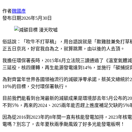
作者
魏國彥
發布日期
2026年5月30日
俗話說：「吹牛不打草稿」，用台語說就是「歕雞胿兼免打草
正五日京兆，好官我自為之，就算跳票，由以後的人去頂。
我擔任環保署長時，2015年6月立法院三讀通過了《溫室氣
三延役，核四運轉，再生能源發電達到14％，並施行「碳捕捉與封
為對齊當年世界各國領袖流行的減碳淨零承諾，蔡英文總統於202
10％的目標，交付環保署執行。
目前我們能看到台灣最新的減碳成果是環境部去年5月公布的2023
不到5％，再來的2024、2025兩年能否趕上進度補足欠缺的5
因為從2016到2023年的8年間一直有核能發電加持，202
電嗎？別忘了，去年夏秋兩季颱風毀了好多光能發電板啊！