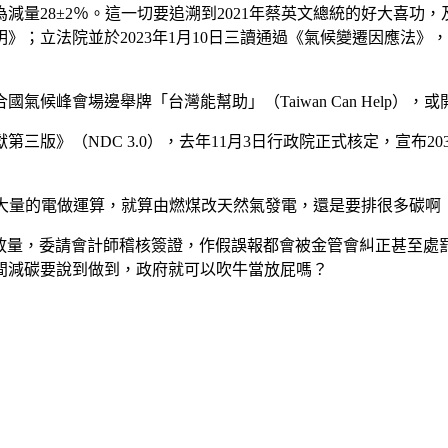
為減量28±2％。這一切要追溯到2021年蔡英文總統的好大喜功，
》；立法院並於2023年1月10日三讀通過《氣候變遷因應法》，
候峰會場邊舉牌「台灣能幫助」（Taiwan Can Help）
三版》（NDC 3.0），去年11月3日行政院正式核定，宣布2
要大量的電做運算，就算由燃煤改天然氣發電，還是要排很多碳啊
量，委請會計師稽核簽證，作假誤報都會被金管會糾正甚至處罰。
間減碳要說到做到，政府就可以吹牛當放屁嗎？