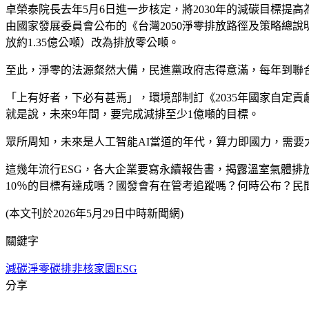
卓榮泰院長去年5月6日進一步核定，將2030年的減碳目標提高
由國家發展委員會公布的《台灣2050淨零排放路徑及策略總說明
放約1.35億公噸）改為排放零公噸。
至此，淨零的法源粲然大備，民進黨政府志得意滿，每年到聯合國氣
「上有好者，下必有甚焉」，環境部制訂《2035年國家自定貢獻第
就是說，未來9年間，要完成減排至少1億噸的目標。
眾所周知，未來是人工智能AI當道的年代，算力即國力，需
這幾年流行ESG，各大企業要寫永續報告書，揭露溫室氣體排放
10％的目標有達成嗎？國發會有在管考追蹤嗎？何時公布？民
(本文刊於2026年5月29日中時新聞網)
關鍵字
減碳
淨零碳排
非核家園
ESG
分享