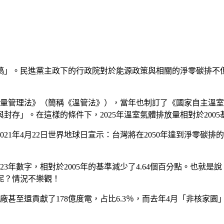
稿」。民進黨主政下的行政院對於能源政策與相關的淨零碳排不
體減量管理法》（簡稱《溫管法》），當年也制訂了《國家自主溫室
存」。在這樣的條件下，2025年溫室氣體排放量相對於2005基準
1年4月22日世界地球日宣示：台灣將在2050年達到淨零碳排的目
年數字，相對於2005年的基準減少了4.64個百分點。也就是說，
％呢？情況不樂觀！
3年核電廠甚至還貢獻了178億度電，占比6.3％，而去年4月「非