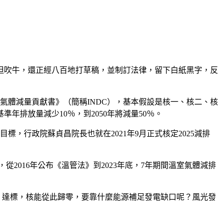
但吹牛，還正經八百地打草稿，並制訂法律，留下白紙黑字，反
氣體減量貢獻書》（簡稱INDC），基本假設是核一、核二、核
年排放量減少10％，到2050年將減量50％。
標，行政院蘇貞昌院長也就在2021年9月正式核定2025減排
從2016年公布《溫管法》到2023年底，7年期間溫室氣體減排
核家園」達標，核能從此歸零，要靠什麼能源補足發電缺口呢？風光發