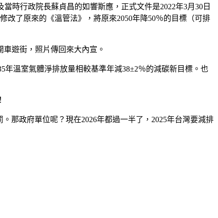
及當時行政院長蘇貞昌的如響斯應，正式文件是2022年3月30日
修改了原來的《溫管法》，將原來2050年降50％的目標（可排
，或開車遊街，照片傳回來大內宣。
035年溫室氣體淨排放量相較基準年減38±2％的減碳新目標。也
！
那政府單位呢？現在2026年都過一半了，2025年台灣要減排