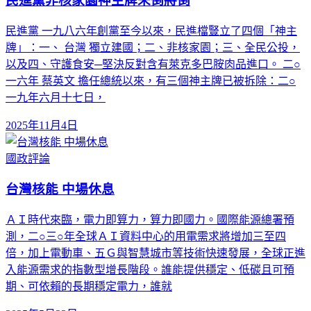
民進黨非核家園神主牌未倒將倒
民進黨 一九八六年創黨至今以來，民進檔豎立了四個「神主
牌」：一、 台灣 獨立建國；二、非核家園；三、全民公投，
以及四、守護食安─堅決反對含有萊克多巴胺肉品進口。 二○
一六年 蔡英文 擔任總統以來，有三個神主牌已被拆除：二○
一九年六月十七日，
2025年11月4日
國政評論
台灣核能 中場休息
ＡＩ時代來臨，電力即算力，算力即國力。國際能源總署預
測，二○三○年全球ＡＩ資料中心的用電需求將增加三至四
倍，加上電動車、五Ｇ與智慧城市等技術快速發展，全球正進
入能源需求的指數型增長階段。誰能提供穩定、低碳且可預
期、可依賴的長期穩定電力，誰就