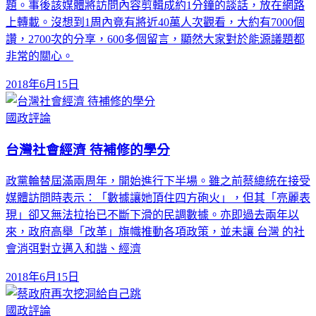
題。事後該媒體將訪問內容剪輯成約1分鐘的談話，放在網路
上轉載。沒想到1周內竟有將近40萬人次觀看，大約有7000個
讚，2700次的分享，600多個留言，顯然大家對於能源議題都
非常的關心。
2018年6月15日
國政評論
台灣社會經濟 待補修的學分
政黨輪替屆滿兩周年，開始進行下半場。雖之前蔡總統在接受
媒體訪問時表示：「數據讓她頂住四方砲火」，但其「亮麗表
現」卻又無法拉抬已不斷下滑的民調數據。亦即過去兩年以
來，政府高舉「改革」旗幟推動各項政策，並未讓 台灣 的社
會消弭對立邁入和諧、經濟
2018年6月15日
國政評論