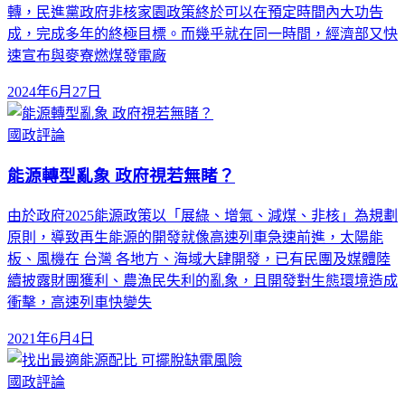
轉，民進黨政府非核家園政策終於可以在預定時間內大功告
成，完成多年的終極目標。而幾乎就在同一時間，經濟部又快
速宣布與麥寮燃煤發電廠
2024年6月27日
國政評論
能源轉型亂象 政府視若無睹？
由於政府2025能源政策以「展綠、增氣、減煤、非核」為規劃
原則，導致再生能源的開發就像高速列車急速前進，太陽能
板、風機在 台灣 各地方、海域大肆開發，已有民團及媒體陸
續披露財團獲利、農漁民失利的亂象，且開發對生態環境造成
衝擊，高速列車快變失
2021年6月4日
國政評論