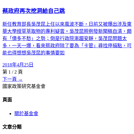
蔡政府再次挖洞給自己跳
新任教育部長吳茂昆上任以來風波不斷，日前又被爆出涉及東
華大學綬草萃取物的專利疑雲。吳茂昆照例發新聞稿自清，頗
有「債多不愁」之勢；倒是行政院漸趨安靜，吳茂昆問題太
多，一天一爆，看來蔡政府除了要為「卡管」尋找停損點，可
能也得想想吳茂昆的事情要如
2018年4月25日
第
1
/
2
頁
下一頁 →
國家政策研究基金會
頁面
關於基金會
文章分類