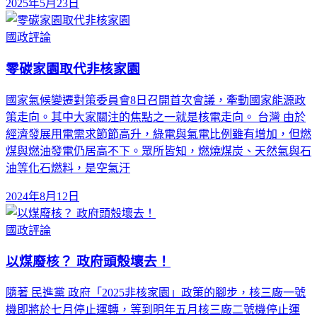
2025年5月23日
國政評論
零碳家園取代非核家園
國家氣候變遷對策委員會8日召開首次會議，牽動國家能源政
策走向。其中大家關注的焦點之一就是核電走向。 台灣 由於
經濟發展用電需求節節高升，綠電與氣電比例雖有增加，但燃
煤與燃油發電仍居高不下。眾所皆知，燃燒煤炭、天然氣與石
油等化石燃料，是空氣汙
2024年8月12日
國政評論
以煤廢核？ 政府頭殼壞去！
隨著 民進黨 政府「2025非核家園」政策的腳步，核三廠一號
機即將於七月停止運轉，等到明年五月核三廠二號機停止運