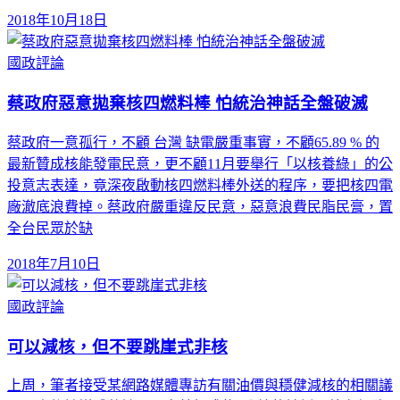
2018年10月18日
國政評論
蔡政府惡意拋棄核四燃料棒 怕統治神話全盤破滅
蔡政府一意孤行，不顧 台灣 缺電嚴重事實，不顧65.89 % 的
最新贊成核能發電民意，更不顧11月要舉行「以核養綠」的公
投意志表達，竟深夜啟動核四燃料棒外送的程序，要把核四電
廠澈底浪費掉。蔡政府嚴重違反民意，惡意浪費民脂民膏，置
全台民眾於缺
2018年7月10日
國政評論
可以減核，但不要跳崖式非核
上周，筆者接受某網路媒體專訪有關油價與穩健減核的相關議