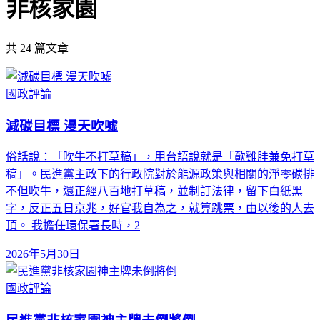
非核家園
共
24
篇文章
國政評論
減碳目標 漫天吹噓
俗話說：「吹牛不打草稿」，用台語說就是「歕雞胿兼免打草
稿」。民進黨主政下的行政院對於能源政策與相關的淨零碳排
不但吹牛，還正經八百地打草稿，並制訂法律，留下白紙黑
字，反正五日京兆，好官我自為之，就算跳票，由以後的人去
頂。 我擔任環保署長時，2
2026年5月30日
國政評論