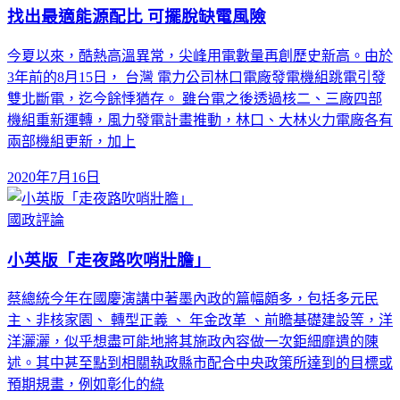
找出最適能源配比 可擺脫缺電風險
今夏以來，酷熱高溫異常，尖峰用電數量再創歷史新高。由於
3年前的8月15日， 台灣 電力公司林口電廠發電機組跳電引發
雙北斷電，迄今餘悸猶存。 雖台電之後透過核二、三廠四部
機組重新運轉，風力發電計畫推動，林口、大林火力電廠各有
兩部機組更新，加上
2020年7月16日
國政評論
小英版「走夜路吹哨壯膽」
蔡總統今年在國慶演講中著墨內政的篇幅頗多，包括多元民
主、非核家園、 轉型正義 、 年金改革 、前瞻基礎建設等，洋
洋灑灑，似乎想盡可能地將其施政內容做一次鉅細靡遺的陳
述。其中甚至點到相關執政縣市配合中央政策所達到的目標或
預期規畫，例如彰化的綠