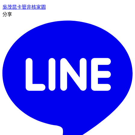
吳茂昆
卡管
非核家園
分享