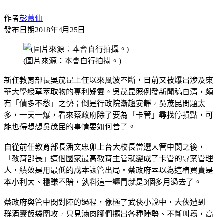
作者
彭蕙仙
發布日期
2018年4月25日
(圖片來源：本會自行拍攝。)
新任教育部長吳茂昆上任以來風波不斷，日前又被爆出涉及東
華大學綬草萃取物的專利疑雲。吳茂昆照例發新聞稿自清，頗
有「債多不愁」之勢；倒是行政院漸趨安靜，吳茂昆問題太
多，一天一爆，看來蔡政府除了要為「卡管」尋找停損點，可
能也得想想吳茂昆的事情要如何善了。
自從前任教育部長潘文忠卯上台大校長當選人管中閔之後，
「教育部長」這個國家最高教育主管就變成了卡管的專案管理
人，績效是用最低的成本讓管出局。蔡政府本以為這樁買賣是
本小利大、穩賺不賠，孰料這一纏鬥就是3個多月過去了。
蔡政府與管中閔對陣的過程，像極了武俠小說中，大俠遭到一
群酒囊飯袋圍攻，只見滷肉腳們擺出各種陣勢、不斷叫囂，高