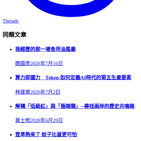
Threads
同類文章
我經歷的那一場食用油風暴
魏國彥
2026年7月16日
算力即國力 Token 如何定義AI時代的第五生產要素
林建甫
2026年7月2日
解構「低級紅」與「極端獨」─尋找兩岸的歷史共鳴箱
黃士修
2026年6月29日
登革熱來了 蚊子比鼠更可怕