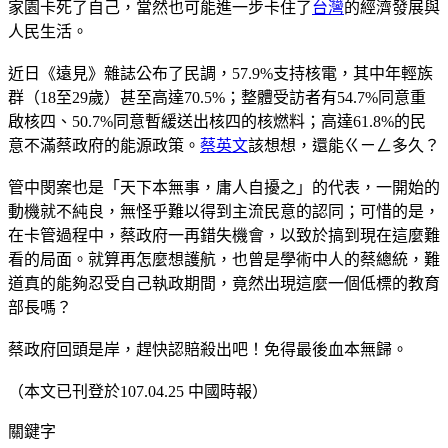
家園卡死了自己，當然也可能進一步卡住了
台灣
的經濟發展與
人民生活。
近日《遠見》雜誌公布了民調，57.9%支持核電，其中年輕族
群（18至29歲）甚至高達70.5%；整體受訪者有54.7%同意重
啟核四、50.7%同意暫緩送出核四的核燃料；高達61.8%的民
意不滿蔡政府的能源政策。
蔡英文
該想想，還能ㄍㄧㄥ多久？
管中閔案也是「天下本無事，庸人自擾之」的代表，一開始的
動機就不純良，無怪乎難以得到主流民意的認同；可惜的是，
在卡管過程中，蔡政府一再錯失機會，以致於搞到現在這麼難
看的局面。就算再怎麼想護航，也曾是學術中人的蔡總統，難
道真的能夠忍受自己執政期間，竟然出現這麼一個低標的教育
部長嗎？
蔡政府回頭是岸，趕快認賠殺出吧！免得最後血本無歸。
（本文已刊登於107.04.25 中國時報）
關鍵字