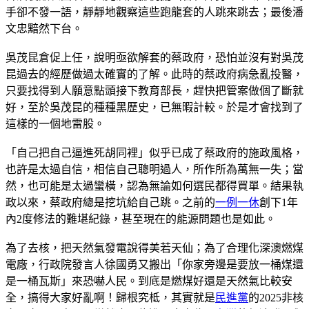
手卻不發一語，靜靜地觀察這些跑龍套的人跳來跳去；最後潘
文忠黯然下台。
吳茂昆倉促上任，說明亟欲解套的蔡政府，恐怕並沒有對吳茂
昆過去的經歷做過太確實的了解。此時的蔡政府病急亂投醫，
只要找得到人願意點頭接下教育部長，趕快把管案做個了斷就
好，至於吳茂昆的種種黑歷史，已無暇計較。於是才會找到了
這樣的一個地雷股。
「自己把自己逼進死胡同裡」似乎已成了蔡政府的施政風格，
也許是太過自信，相信自己聰明過人，所作所為萬無一失；當
然，也可能是太過蠻橫，認為無論如何選民都得買單。結果執
政以來，蔡政府總是挖坑給自己跳。之前的
一例一休
創下1年
內2度修法的難堪紀錄，甚至現在的能源問題也是如此。
為了去核，把天然氣發電說得美若天仙；為了合理化深澳燃煤
電廠，行政院發言人徐國勇又搬出「你家旁邊是要放一桶煤還
是一桶瓦斯」來恐嚇人民。到底是燃煤好還是天然氣比較安
全，搞得大家好亂啊！歸根究柢，其實就是
民進黨
的2025非核