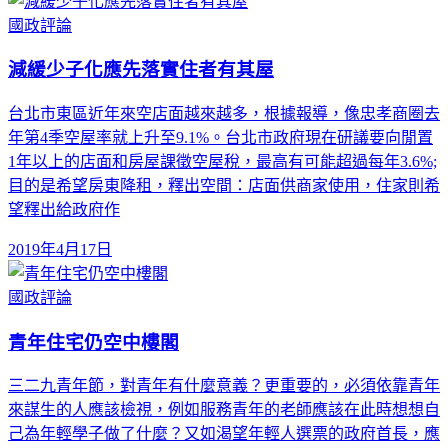
國政評論
減緩少子化應先落實住者有其屋
台北市東區近年來空店面越來越多，根據報導，像忠孝商圈去
年第4季空屋率就上升至9.1%。台北市政府現在研議要向閒置
1年以上的店面和房屋課徵空屋稅，最高有可能超過每年3.6%;
目的是希望房東降租，釋出空間：店面供商家使用，住家則希
望釋出給政府作
2019年4月17日
國政評論
青年住宅仍空中樓閣
三二九青年節，對青年有什麼意義？更重要的，必須依靠青年
來謀生的人應該檢視，例如服務青年的老師應該在此時想想自
己為年輕學子做了什麼？又如渴望年輕人選票的政府首長，應