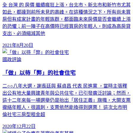
全 台灣 的 房價 繼續瘋狂上漲，台北市、新北市和新竹市尤其
如此，都達到前所未見的高峰。在這種情況之下，所有尚未買
房但有成家計畫的年輕族群，都面臨未來房價是否會繼續上漲
的恐懼；前一陣子在高價時已經買房的年輕人，則成為高房貸
支出、必須縮減其他
2021年8月20日
國政評論
「做」以待「弊」的社會住宅
二○○八年大選，謝長廷與 蘇貞昌 代表 民進黨 ，當時主張釋
出公有地大量興建青年與公共住宅，已引發廣泛討論；然而，
這十二年來每一場選舉仍是抬出「居住正義」旗幟，大開支票
攏絡年輕人，很諷刺，支票依然能換得到選票！ 這次北市明
倫社宅三房型租金超
2020年12月22日