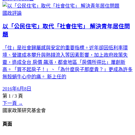
國政評論
以「公民住宅」取代「社會住宅」 解決青年居住問
題
「住」是社會歸屬感與安定的重要指標。近年卻因低利率環
境、營建成本攀升與熱錢流入等因素影響，加上政府政策失
靈，造成全台 房價 飆漲，都會地區「房價所得比」屢創新
高。「買不起房子！」、「為什麼房子那麼貴？」更成為許多
無殼蝸牛心中的痛。 新上任的
2016年6月8日
第
1
/
3
頁
下一頁 →
國家政策研究基金會
頁面