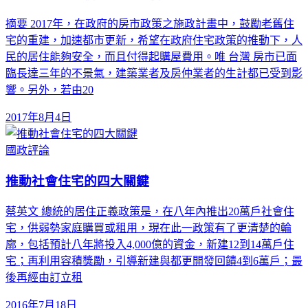
摘要 2017年，在政府的房市政策之施政計畫中，鼓勵老舊住
宅的重建，加速都市更新，希望在政府住宅政策的推動下，人
民的居住能夠安全，而且付得起購屋費用。唯 台灣 房市已面
臨長達三年的不景氣，建築業者及房仲業者的生計都已受到影
響。另外，若由20
2017年8月4日
國政評論
推動社會住宅的四大關鍵
蔡英文 總統的居住正義政策是，在八年內推出20萬戶社會住
宅，供弱勢家庭購買或租用，現在此一政策有了更清楚的輪
廓，包括預計八年將投入4,000億的資金，新建12到14萬戶住
宅；再利用容積獎勵，引導新建與都更開發回饋4到6萬戶；最
後再經由訂立租
2016年7月18日