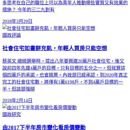
多思考在自己的職位上可以為青年人推動哪些實質又有效果的
措施？ 今年的三二九對有
2018年3月29日
國政評論
社會住宅如畫餅充飢，年輕人買房只能空想
蔡英文 總統選舉時，提出八年要興建20萬戶社會住宅，後又
說前四年先建4萬戶的目標，只有目標的五分之一。但就算這
個四萬戶的承諾，也會跳票。內政部已經承認，到2020年真正
完工的社會住宅數，將僅有1萬6198戶，不到4萬戶目標的一
半。但該部強辯
2018年2月14日
國政研究
由2017下半年房市變化看房價變動