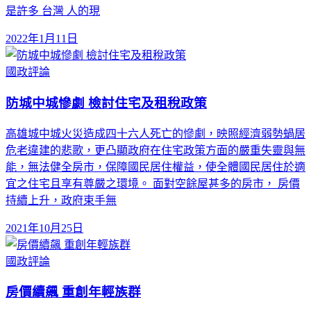
是許多 台灣 人的現
2022年1月11日
國政評論
防城中城慘劇 檢討住宅及租稅政策
高雄城中城火災造成四十六人死亡的慘劇，映照經濟弱勢蝸居
危老違建的悲歌，更凸顯政府在住宅政策方面的嚴重失靈與無
能，無法健全房市，保障國民居住權益，使全體國民居住於適
宜之住宅且享有尊嚴之環境。 面對空餘屋甚多的房市， 房價
持續上升，政府束手無
2021年10月25日
國政評論
房價續飆 重創年輕族群