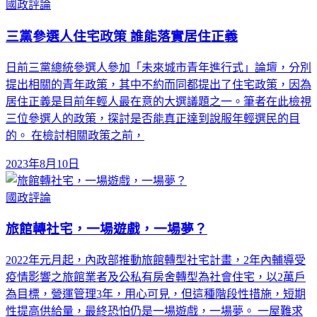
國政評論
三黨參選人住宅政策 誰能落實居住正義
日前三黨總統參選人參加「未來城市青年進行式」論壇，分別
提出相關的青年政策，其中不約而同都提出了住宅政策，因為
居住正義是目前年輕人最在意的大選議題之一。筆者在此檢視
三位參選人的政策，探討是否能真正達到說服年輕選民的目
的。 在檢討相關政策之前，
2023年8月10日
國政評論
旅館轉社宅，一場遊戲，一場夢？
2022年元月起，內政部推動旅館轉型社宅計畫，2年內輔導受
疫情影響之旅館業者及公私有房舍轉型為社會住宅，以2萬戶
為目標，營運管理3年，用心可見，但這種階段性措施，短期
性提高供給量，最終恐怕仍是一場遊戲，一場夢。 一屋難求