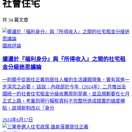
社會住宅
共
34
篇文章
國政評論
擺盪於『福利身分』與『所得收入』之間的社宅租
金分級迷思議論
一則關乎從居住正義到居住人權的生活課題現象，實有其進一
步深究之必要。 話說：內政部於今年（2024年）二月推出全
國統一的社會住宅租金分級收費原則草案，並且規劃要在七月
正式上路，考量到現行報稅資料不完整所造成錯置的過度補
貼，該項新制改以『身分
2024年6月17日