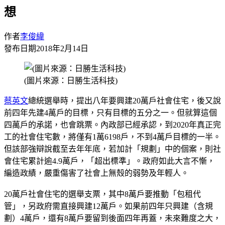
想
作者
李俊緯
發布日期
2018年2月14日
(圖片來源：日勝生活科技)
蔡英文
總統選舉時，提出八年要興建20萬戶社會住宅，後又說
前四年先建4萬戶的目標，只有目標的五分之一。但就算這個
四萬戶的承諾，也會跳票。內政部已經承認，到2020年真正完
工的社會住宅數，將僅有1萬6198戶，不到4萬戶目標的一半。
但該部強辯說截至去年年底，若加計「規劃」中的個案，則社
會住宅累計逾4.9萬戶，「超出標準」。政府如此大言不慚，
編造政績，嚴重傷害了社會上無殼的弱勢及年輕人。
20萬戶社會住宅的選舉支票，其中8萬戶要推動「包租代
管」，另政府需直接興建12萬戶。如果前四年只興建（含規
劃）4萬戶，還有8萬戶要留到後面四年再蓋，未來難度之大，