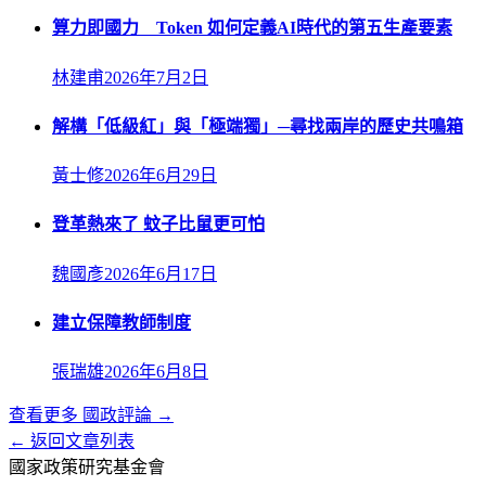
算力即國力 Token 如何定義AI時代的第五生產要素
林建甫
2026年7月2日
解構「低級紅」與「極端獨」─尋找兩岸的歷史共鳴箱
黃士修
2026年6月29日
登革熱來了 蚊子比鼠更可怕
魏國彥
2026年6月17日
建立保障教師制度
張瑞雄
2026年6月8日
查看更多
國政評論
→
← 返回文章列表
國家政策研究基金會