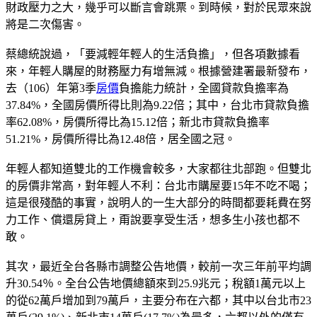
財政壓力之大，幾乎可以斷言會跳票。到時候，對於民眾來說
將是二次傷害。
蔡總統說過，「要減輕年輕人的生活負擔」，但各項數據看
來，年輕人購屋的財務壓力有增無減。根據營建署最新發布，
去（106）年第3季
房價
負擔能力統計，全國貸款負擔率為
37.84%，全國房價所得比則為9.22倍；其中，台北市貸款負擔
率62.08%，房價所得比為15.12倍；新北市貸款負擔率
51.21%，房價所得比為12.48倍，居全國之冠。
年輕人都知道雙北的工作機會較多，大家都往北部跑。但雙北
的房價非常高，對年輕人不利：台北市購屋要15年不吃不喝；
這是很殘酷的事實，說明人的一生大部分的時間都要耗費在努
力工作、償還房貸上，甭說要享受生活，想多生小孩也都不
敢。
其次，最近全台各縣市調整公告地價，較前一次三年前平均調
升30.54％。全台公告地價總額來到25.9兆元；稅額1萬元以上
的從62萬戶增加到79萬戶，主要分布在六都，其中以台北市23