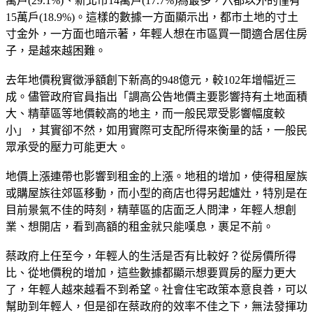
萬戶(29.1%)、新北市14萬戶(17.7%)為最多，六都以外的僅有
15萬戶(18.9%)。這樣的數據一方面顯示出，都市土地的寸土
寸金外，一方面也暗示著，年輕人想在市區買一間適合居住房
子，是越來越困難。
去年地價稅實徵淨額創下新高的948億元，較102年增幅近三
成。儘管政府官員指出「調高公告地價主要影響持有土地面積
大、精華區等地價較高的地主，而一般民眾受影響幅度較
小」，其實卻不然，如用實際可支配所得來衡量的話，一般民
眾承受的壓力可能更大。
地價上漲連帶也影響到租金的上漲。地租的增加，使得租屋族
或購屋族往郊區移動，而小型的商店也得另起爐灶，特別是在
目前景氣不佳的時刻，精華區的店面乏人問津，年輕人想創
業、想開店，看到高額的租金就只能嘆息，裹足不前。
蔡政府上任至今，年輕人的生活是否有比較好？從房價所得
比、從地價稅的增加，這些數據都顯示想要買房的壓力更大
了，年輕人越來越看不到希望。社會住宅政策本意良善，可以
幫助到年輕人，但是卻在蔡政府的效率不佳之下，無法發揮功