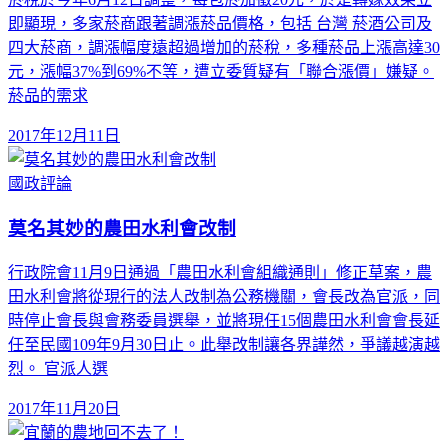
即顯現，多家菸商跟著調漲菸品價格，包括 台灣 菸酒公司及
四大菸商，調漲幅度遠超過增加的菸稅，多種菸品上漲高達30
元，漲幅37%到69%不等，遭立委質疑有「聯合漲價」嫌疑。
菸品的需求
2017年12月11日
國政評論
莫名其妙的農田水利會改制
行政院會11月9日通過「農田水利會組織通則」修正草案，農
田水利會將從現行的法人改制為公務機關，會長改為官派，同
時停止會長與會務委員選舉，並將現任15個農田水利會會長延
任至民國109年9月30日止。此舉改制讓各界譁然，爭議越演越
烈。 官派人選
2017年11月20日