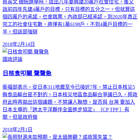
蔡英文 總統選舉時，提出八年要興建20萬戶社會住宅，後又
說前四年先建4萬戶的目標，只有目標的五分之一。但就算這
個四萬戶的承諾，也會跳票。內政部已經承認，到2020年真正
完工的社會住宅數，將僅有1萬6198戶，不到4萬戶目標的一
半。但該部強辯
2018年2月14日
國政評論
日核食叩關 聲聲急
衛福部表示，從日本311地震至今已接近7年，禁止日本核災5
縣食品輸台是不對的。日本核災地區食品輸台爭議已久，蔡政
府此時再拋出這個議題，不禁讓人聯想，是否與 台灣 要加入
日本主導的「跨太平洋夥伴全面進步協定」（CP TPP ）有
關。但是政府做
2018年2月1日