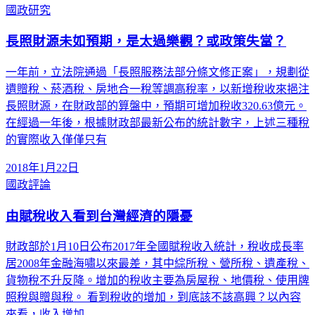
國政研究
長照財源未如預期，是太過樂觀？或政策失當？
一年前，立法院通過「長照服務法部分條文修正案」，規劃從
遺贈稅、菸酒稅、房地合一稅等調高稅率，以新增稅收來挹注
長照財源，在財政部的算盤中，預期可增加稅收320.63億元。
在經過一年後，根據財政部最新公布的統計數字，上述三種稅
的實際收入僅僅只有
2018年1月22日
國政評論
由賦稅收入看到台灣經濟的隱憂
財政部於1月10日公布2017年全國賦稅收入統計，稅收成長率
居2008年金融海嘯以來最差，其中綜所稅、營所稅、遺產稅、
貨物稅不升反降。增加的稅收主要為房屋稅、地價稅、使用牌
照稅與贈與稅。 看到稅收的增加，到底該不該高興？以內容
來看，收入增加