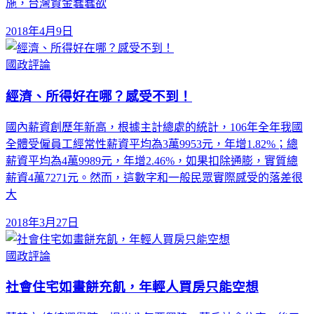
施，台灣資金蠢蠢欲
2018年4月9日
國政評論
經濟、所得好在哪？感受不到！
國內薪資創歷年新高，根據主計總處的統計，106年全年我國
全體受僱員工經常性薪資平均為3萬9953元，年增1.82%；總
薪資平均為4萬9989元，年增2.46%，如果扣除通膨，實質總
薪資4萬7271元。然而，這數字和一般民眾實際感受的落差很
大
2018年3月27日
國政評論
社會住宅如畫餅充飢，年輕人買房只能空想