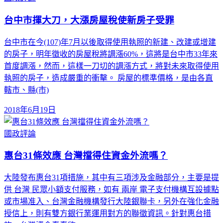
台中市揮大刀，大漲房屋稅使新房子受罪
台中市在今(107)年7月以後取得使用執照的新建、改建或增建
的房子，明年徵收的房屋稅將調漲60%，這將是台中市33年來
首度調漲，然而，這樣一刀切的調漲方式，將對未來取得使用
執照的房子，造成嚴重的衝擊。 房屋的標準價格，是由各直
轄市、縣(市)
2018年6月19日
國政評論
惠台31條效應 台灣擋得住資金外流嗎？
大陸發布惠台31項措施，其中有三項涉及金融部分，主要是提
供 台灣 民眾小額支付服務，如有 兩岸 電子支付機構互設據點
或市場准入、台灣金融機構發行大陸銀聯卡，另外在強化金融
授信上，則有雙方銀行業運用對方的聯徵資訊。針對惠台措