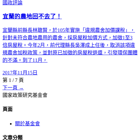
國政評論
宜蘭的農地回不去了！
宜蘭縣前縣長林聰賢，於105年實施「違規農舍加價課稅」，
針對未符合農地農用的農舍，採房屋稅加價方式，加徵1至3
倍房屋稅。今年2月，前代理縣長吳澤成上任後，取消該項違
規農舍加稅政策，並對原已加徵的房屋稅退還，引發環保團體
的不滿。到了11月，
2017年11月15日
第
1
/
7
頁
下一頁 →
國家政策研究基金會
頁面
關於基金會
文章分類