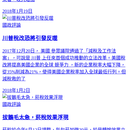
2018年1月19日
國政評論
川普稅改恐將引發反噬
2017年12月20日， 美國 參眾議院通過了「減稅及工作法
案」，可說是 川普 上任來首個成功推動的立法改革。美國稅
改將提高美國企業的全球 競爭力 ，新的企業稅率大幅下降，
從35%削減為21%，使得美國企業稅率加入全球最低行列。但
減稅救的了
2018年1月2日
國政評論
拔鵝毛太急，菸稅效果浮現
菸稅於今年6月12日調整，每包菸加徵20元，於是轉嫁效果立