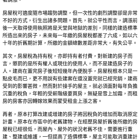
房屋稅可適度隨市場趨勢調整，但一次性的劇烈調整卻是非常
不好的方式，衍生出諸多問題。首先，就公平性而言，調漲前
後一天取得使用執照將是天堂與地獄的差別，同樣的建造標準
所造出來的房子，未來每一年繳的房屋稅都差了六成，如以六
十年的折舊期計算，所繳的金額總數差距非常大，有失公平。
其次，房屋稅為持有稅，亦即持有者付費，對新建的房子而
言，懲罰的是所有權人或現住的使用人，而不是建造房子的
人。建商在蓋完房子後短短幾年內便脫手，房屋稅根本只是一
點皮毛而已，更不用說有些建案在還沒蓋完就已經完銷，建商
受到的影響甚微，然而對於接手的屋主，就必須面對每年負擔
沉重的稅負，年輕的受薪階級要買房，無疑是雪上加霜，而租
房的房客亦因轉嫁效果而蒙受租金上漲之害。
再者，原本打算改建或增建的房子將因稅負的增加而取消原定
計畫。原本在市區中的老舊建物，在經歷房屋折舊後所繳的房
屋稅已經很低，而屋內、屋外的狀況老舊不佳，需要進行重
建、整建或維護，一但提高了造價標準，屋主可能取消重建計