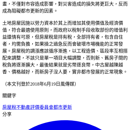
畫，不僅對市容造成影響，對災害造成的損失將更巨大，反而
成為阻礙都市更新的因素。
土地房屋因施以勞力資本於其上而增加其使用價值及經濟價
值，符合最適使用原則，而政府以稅制手段收取部份的增值利
益還情有可原，但房屋稅是持有稅，全部持有者，包含自住
者，均需負擔，如果操之過急反而會破壞市場機能的正常發
展。房屋稅的調漲應該循序漸進，以工程造價、區段率互相搭
配來調整，不該只是單一項目大幅調整，否則新、舊房子間的
稅負將逐漸擴大，最後結果就是劣幣逐良幣，中古屋越陳越
香、價格越好，而新房子沒人要，實非都市發展的正常現象。
（本文刊登於2018年6月19日風傳媒）
關鍵字
房屋稅
不動產評價委員會
都市更新
分享