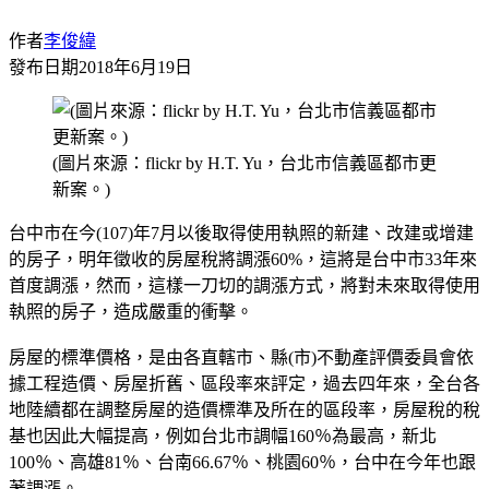
作者
李俊緯
發布日期
2018年6月19日
(圖片來源：flickr by H.T. Yu，台北市信義區都市更
新案。)
台中市在今(107)年7月以後取得使用執照的新建、改建或增建
的房子，明年徵收的房屋稅將調漲60%，這將是台中市33年來
首度調漲，然而，這樣一刀切的調漲方式，將對未來取得使用
執照的房子，造成嚴重的衝擊。
房屋的標準價格，是由各直轄市、縣(市)不動產評價委員會依
據工程造價、房屋折舊、區段率來評定，過去四年來，全台各
地陸續都在調整房屋的造價標準及所在的區段率，房屋稅的稅
基也因此大幅提高，例如台北市調幅160％為最高，新北
100％、高雄81％、台南66.67％、桃園60％，台中在今年也跟
著調漲。