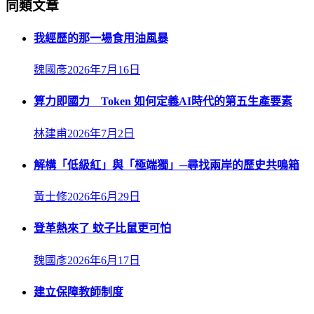
同類文章
我經歷的那一場食用油風暴
魏國彥
2026年7月16日
算力即國力 Token 如何定義AI時代的第五生產要素
林建甫
2026年7月2日
解構「低級紅」與「極端獨」─尋找兩岸的歷史共鳴箱
黃士修
2026年6月29日
登革熱來了 蚊子比鼠更可怕
魏國彥
2026年6月17日
建立保障教師制度