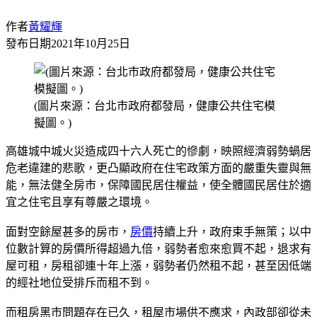
作者
黃耀輝
發布日期
2021年10月25日
(圖片來源：台北市政府都發局，健康公共住宅模
擬圖。)
高雄城中城火災造成四十六人死亡的慘劇，映照經濟弱勢蝸居
危老違建的悲歌，更凸顯政府在住宅政策方面的嚴重失靈與無
能，無法健全房市，保障國民居住權益，使全體國民居住於適
宜之住宅且享有尊嚴之環境。
面對空餘屋甚多的房市，
房價
持續上升，政府束手無策；以中
位數計算的房價所得超過九倍，弱勢者愈來愈買不起，退求有
屋可租，房租卻連十年上漲，弱勢者仍然租不起，甚至因低端
的經社地位受排斥而租不到。
而租房黑市問題存在已久，租屋市場供不應求，內政部卻從未