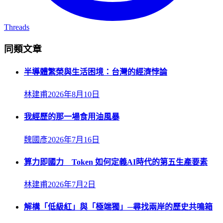
Threads
同類文章
半導體繁榮與生活困境：台灣的經濟悖論
林建甫
2026年8月10日
我經歷的那一場食用油風暴
魏國彥
2026年7月16日
算力即國力 Token 如何定義AI時代的第五生產要素
林建甫
2026年7月2日
解構「低級紅」與「極端獨」─尋找兩岸的歷史共鳴箱