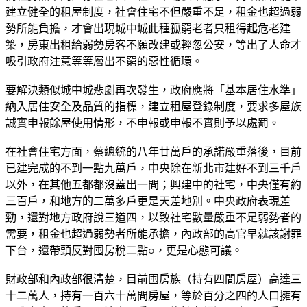
建立健全的租屋制度，社會住宅不但嚴重不足，租金也超過弱
勢所能負擔，才會出現城中城此種孤窮老者只租得起危老建
築，房東出租給弱勢房客不願改建或輕忽公安，等出了人命才
吸引政府注意等等層出不窮的惡性循環。
要解決類似城中城悲劇再次發生，政府應將「基本居住水準」
納入居住安全及品質的指標，建立租屋登錄制度，要求多屋族
誠實申報餘屋使用情形，不申報或申報不實則予以處罰。
在社會住宅方面，蔡總統的八年廿萬戶的承諾嚴重落後，目前
已建完成的不到一點九萬戶，中央除在新北市建好不到三千戶
以外，在其他五都都沒蓋出一間；興建中的社宅，中央僅有約
三百戶，和地方的二萬多戶更是天差地別。中央政府表現差
勁，還對地方政府說三道四，以致社宅數量嚴重不足弱勢者的
需要，租金也超過弱勢者所能承擔，內政部的高官早就該謝罪
下台，還帶頭反對囤房稅二點○，更是心態可議。
財政部和內政部很清楚，目前囤房族（持有四間房屋）高達三
十二萬人，持有一百六十萬間房屋，等於百分之四的人口擁有