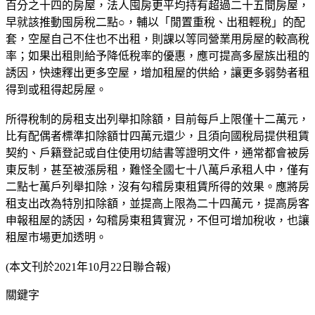
百分之十四的房屋，法人囤房更平均持有超過二十五間房屋，
早就該推動囤房稅二點○，輔以「閒置重稅、出租輕稅」的配
套，空屋自己不住也不出租，則課以等同營業用房屋的較高稅
率；如果出租則給予降低稅率的優惠，應可提高多屋族出租的
誘因，快速釋出更多空屋，增加租屋的供給，讓更多弱勢者租
得到或租得起房屋。
所得稅制的房租支出列舉扣除額，目前每戶上限僅十二萬元，
比有配偶者標準扣除額廿四萬元還少，且須向國稅局提供租賃
契約、戶籍登記或自住使用切結書等證明文件，通常都會被房
東反制，甚至被漲房租，難怪全國七十八萬戶承租人中，僅有
二點七萬戶列舉扣除，沒有勾稽房東租賃所得的效果。應將房
租支出改為特別扣除額，並提高上限為二十四萬元，提高房客
申報租屋的誘因，勾稽房東租賃實況，不但可增加稅收，也讓
租屋市場更加透明。
(本文刊於2021年10月22日聯合報)
關鍵字