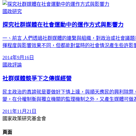
國政研究
探究社群媒體在社會運動中的運作方式與影響力
一、前言 人們透過社群媒體的連繫與組織，對政治或社會議
揮程度與影響效果不同，但都能對當時的社會情況產生些許影
2014年9月16日
國政評論
社群媒體競爭下之傳媒經營
民主政治的真諦就是要做好下情上達，與順天應民的興利除弊
變，在分權制衡與獨立機關的監理機制之外，又產生媒體可做
2011年11月21日
國家政策研究基金會
頁面