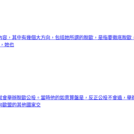
內容，其中有幾個大方向，包括她所謂的脫歐，是指要徹底脫歐
時，她也
就會舉辦脫歐公投。當時他的如意算盤是，反正公投不會過，舉辦
向歐盟的其他國家交