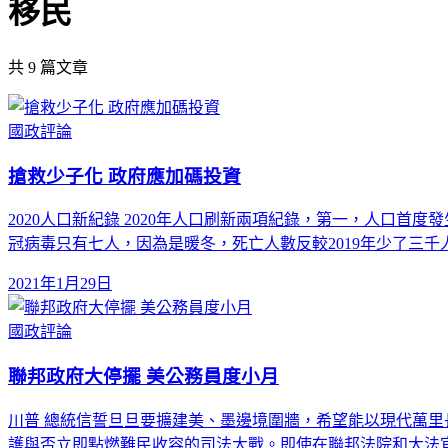
移民
共
9
篇文章
國政評論
搶救少子化 政府應加碼投資
2020人口新紀錄 2020年人口刷新兩項紀錄，第一，人口
冠病毒只有七人，因為是暖冬，死亡人數反較2019年少了三千
2021年1月29日
國政評論
聯邦政府大停擺 美公務員度小月
川普 總統信誓旦旦要擴建美、墨邊境圍牆，希望能以現代萬里
護與否立即點燃難民收容的司法大戰。即使在聯邦法院和大法