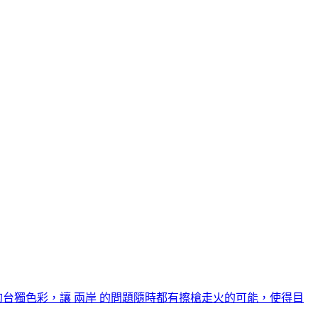
台獨色彩，讓 兩岸 的問題隨時都有擦槍走火的可能，使得目