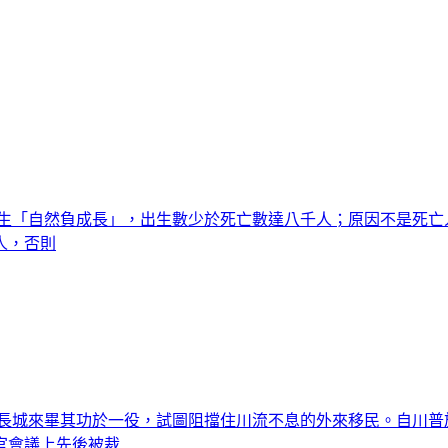
首度發生「自然負成長」，出生數少於死亡數達八千人；原因不是
人，否則
長城來畢其功於一役，試圖阻擋住川流不息的外來移民。自川普於
官會議上先後被裁