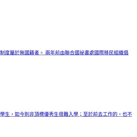
制度屬於無國籍者。 兩年前由聯合國祕書處國際移民組織倡
標學生，如今則非頂標優秀生很難入學；至於前去工作的，也不