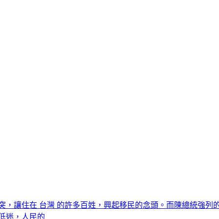
突，讓住在 台灣 的許多百姓，興起移民的念頭。而陳總統強列的
低迷，人民的