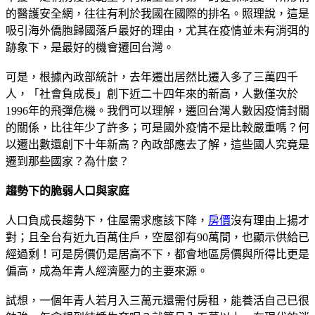
的醫護安全網，往往有利於我國在國際的排名。照理說，這是
吸引海外僑胞歸國落戶最好的理由，尤其在疫情並未有消弭的
跡象下，是最好的機會遷回台灣。
可是，根據內政部統計，去年遷出居然比遷入多了三萬四千
人，「社會負成長」創下近二十四年來的新高，人數僅次於
1996年的飛彈危機。我們可以理解，遷回台灣人數因疫情封關
的關係，比往年少了許多；可是國外疫情不是比較嚴重嗎？何
以遷出數還創下十年新高？內政部應去了解，這些國人究竟是
遷到那些國家？為什麼？
趨勢下的脆弱人口與家庭
人口負成長趨勢下，住屋需求應該下降，
房價
沒有理由上揚才
對；且全台有近九百萬住戶，空屋卻有90萬間，也顯示供給已
經過剩！可是房價仍是居高不下，都會地區房價與所得比更是
偏高，成為年青人經濟壓力的主要來源。
試想，一個年青人若月入三萬元還需付房租，能養活自己已很