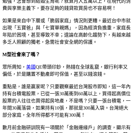
勉強，怎會想到結婚生育呢？就算月入五萬以上，在現代的消
費與享樂主義下，要存足夠的錢貸款買房也不容易啊！
如果是來自中下層或「脆弱家庭」情況則更糟。最近台中市就
出現「五寶爸」與「七寶單親媽」，因為經濟負擔重，家庭長
年陷於困境，甚至導致不幸；遑論在高齡化趨勢下，有越來越
多乏人照顧的獨老，急需社會安全網的保護。
M型社會來了嗎？
眾所周知，
美國
QE帶頭印鈔，熱錢在全球亂竄，銀行利率又
偏低，於是購置不動產即可保值，甚至以錢滾錢。
重點是，誰是贏家呢？只要觀察最近台灣股市即知，這一年內
持有台積電股票，已從一張30萬衝到60萬以上，買得起高價位
股票的人往往也買得起房地產，不是嗎？只要一張台積電，一
年間30萬落袋，如果持有10張，那就是300萬入袋。台灣絕大
部分家庭，全年所得都不可能有300萬！
數月前金融研訓院有一項關於「金融邊緣戶」的調查，顯示有