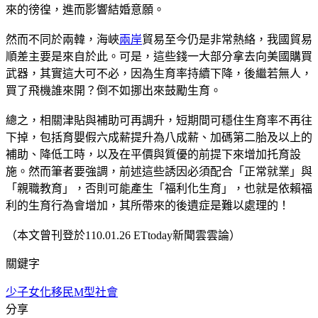
來的徬徨，進而影響結婚意願。
然而不同於兩韓，海峽
兩岸
貿易至今仍是非常熱絡，我國貿易
順差主要是來自於此。可是，這些錢一大部分拿去向美國購買
武器，其實這大可不必，因為生育率持續下降，後繼若無人，
買了飛機誰來開？倒不如挪出來鼓勵生育。
總之，相關津貼與補助可再調升，短期間可穩住生育率不再往
下掉，包括育嬰假六成薪提升為八成薪、加碼第二胎及以上的
補助、降低工時，以及在平價與質優的前提下來增加托育設
施。然而筆者要強調，前述這些誘因必須配合「正常就業」與
「親職教育」，否則可能產生「福利化生育」，也就是依賴福
利的生育行為會增加，其所帶來的後遺症是難以處理的！
（本文曾刊登於110.01.26 ETtoday新聞雲雲論）
關鍵字
少子女化
移民
M型社會
分享