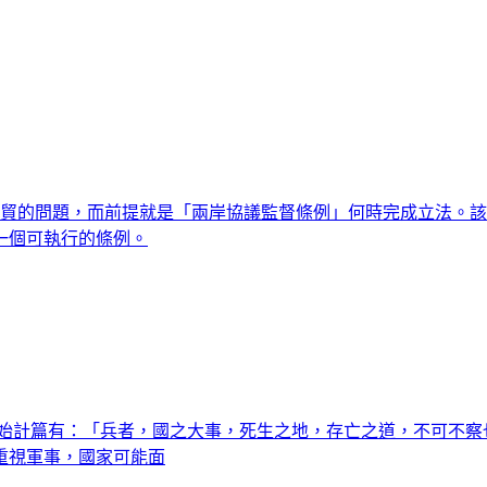
貨貿的問題，而前提就是「兩岸協議監督條例」何時完成立法。
一個可執行的條例。
法始計篇有：「兵者，國之大事，死生之地，存亡之道，不可不察
重視軍事，國家可能面