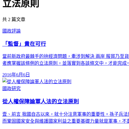
立法原則
共
2
篇文章
國政評論
「監督」貴在可行
當前新政府最棘手的拚經濟問題，牽涉到解決 兩岸 服貿乃至
者應掌握該條例的立法原則，並落實到各該條文中，才能完成
2016年6月6日
國政研究
從人權保障論軍人法的立法原則
壹、前言 我國自古以來，就十分注意軍事的重要性。孫子兵
而鞏固國家安全與維護國家利益之重要基礎力量就是軍事，不