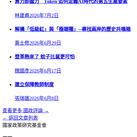
算力即國力 Token 如何定義AI時代的第五生產要素
林建甫
2026年7月2日
解構「低級紅」與「極端獨」─尋找兩岸的歷史共鳴箱
黃士修
2026年6月29日
登革熱來了 蚊子比鼠更可怕
魏國彥
2026年6月17日
建立保障教師制度
張瑞雄
2026年6月8日
查看更多
國政評論
→
← 返回文章列表
國家政策研究基金會