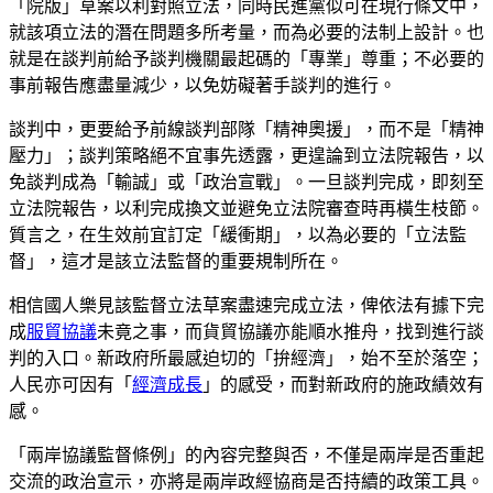
「院版」草案以利對照立法，同時民進黨似可在現行條文中，
就該項立法的潛在問題多所考量，而為必要的法制上設計。也
就是在談判前給予談判機關最起碼的「專業」尊重；不必要的
事前報告應盡量減少，以免妨礙著手談判的進行。
談判中，更要給予前線談判部隊「精神奧援」，而不是「精神
壓力」；談判策略絕不宜事先透露，更遑論到立法院報告，以
免談判成為「輸誠」或「政治宣戰」。一旦談判完成，即刻至
立法院報告，以利完成換文並避免立法院審查時再橫生枝節。
質言之，在生效前宜訂定「緩衝期」，以為必要的「立法監
督」，這才是該立法監督的重要規制所在。
相信國人樂見該監督立法草案盡速完成立法，俾依法有據下完
成
服貿協議
未竟之事，而貨貿協議亦能順水推舟，找到進行談
判的入口。新政府所最感迫切的「拚經濟」，始不至於落空；
人民亦可因有「
經濟成長
」的感受，而對新政府的施政績效有
感。
「兩岸協議監督條例」的內容完整與否，不僅是兩岸是否重起
交流的政治宣示，亦將是兩岸政經協商是否持續的政策工具。