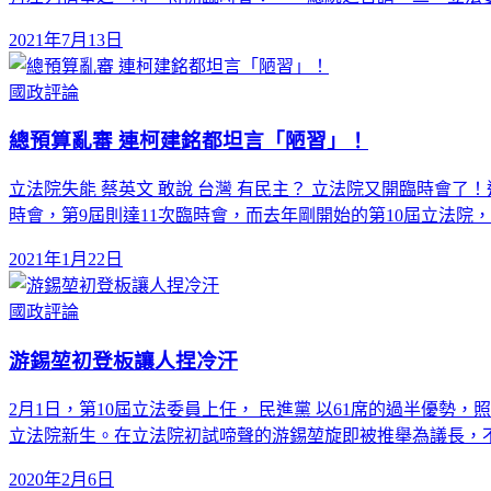
2021年7月13日
國政評論
總預算亂審 連柯建銘都坦言「陋習」！
立法院失能 蔡英文 敢說 台灣 有民主？ 立法院又開臨時會
時會，第9屆則達11次臨時會，而去年剛開始的第10屆立法院
2021年1月22日
國政評論
游錫堃初登板讓人捏冷汗
2月1日，第10屆立法委員上任， 民進黨 以61席的過半優
立法院新生。在立法院初試啼聲的游錫堃旋即被推舉為議長，
2020年2月6日