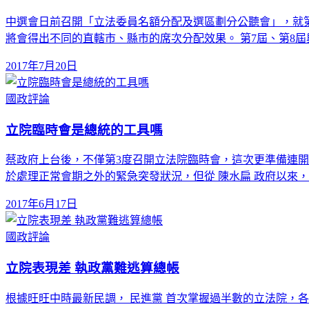
中選會日前召開「立法委員名額分配及選區劃分公聽會」，就第
將會得出不同的直轄市、縣市的席次分配效果。 第7屆、第8屆
2017年7月20日
國政評論
立院臨時會是總統的工具嗎
蔡政府上台後，不僅第3度召開立法院臨時會，這次更準備連開
於處理正常會期之外的緊急突發狀況，但從 陳水扁 政府以來
2017年6月17日
國政評論
立院表現差 執政黨難逃算總帳
根據旺旺中時最新民調， 民進黨 首次掌握過半數的立法院，