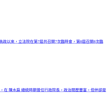
執政以來，立法院在第7屆共召開7次臨時會，第8屆召開8次臨
將，在 陳水扁 總統時期曾任行政院長，政治閱歷豐富，但他卻是