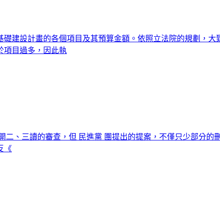
礎建設計畫的各個項目及其預算金額。依照立法院的規劃，大致
於項目過多，因此執
展開二、三讀的審查，但 民進黨 團提出的提案，不僅只少部分的刪
反《