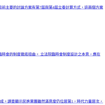
目前主要的討論方案有第7屆與第4屆立委計算方式，這兩個方案
臨時會的制度徹底扭曲。 立法院臨時會制度設計之本意，應在
6成。調查顯示民進黨團雖然滿意度仍位居第1，時代力量居次，