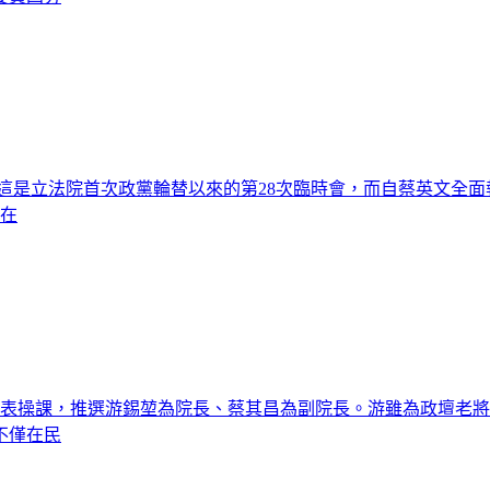
了！這是立法院首次政黨輪替以來的第28次臨時會，而自蔡英文全面
，在
勢，照表操課，推選游錫堃為院長、蔡其昌為副院長。游雖為政壇老
不僅在民