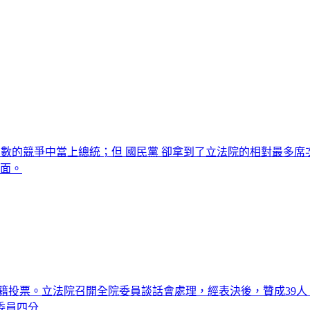
在相對多數的競爭中當上總統；但 國民黨 卻拿到了立法院的相對最
局面。
投票。立法院召開全院委員談話會處理，經表決後，贊成39人、反
委員四分