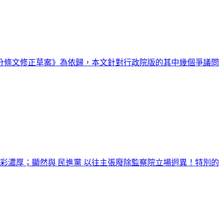
分條文修正草案》為依歸，本文針對行政院版的其中幾個爭議問
彩濃厚；顯然與 民進黨 以往主張廢除監察院立場迥異！特別的