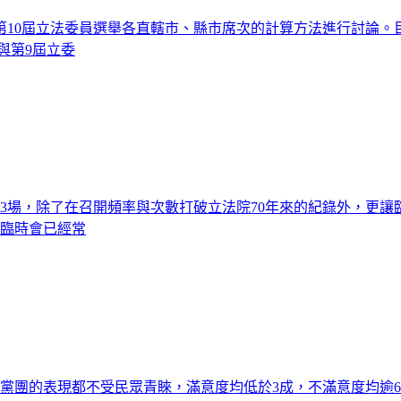
10屆立法委員選舉各直轄市、縣市席次的計算方法進行討論。
與第9屆立委
3場，除了在召開頻率與次數打破立法院70年來的紀錄外，更讓
，臨時會已經常
各黨團的表現都不受民眾青睞，滿意度均低於3成，不滿意度均逾