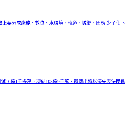
上要分成綠能、數位、水環境、軌道、城鄉、因應 少子化 、
減16億1千多萬、凍結108億9千萬，還傳出將以優先表決民進