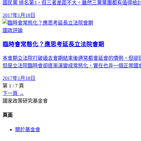
國民黨 排名第3，但三者差距不大。雖然三黨黨團都有值得檢
2017年1月18日
國政評論
臨時會常態化？應思考延長立法院會期
本會期立法院打破過去會期結束後通常都會延會的慣例，但卻仍
但是立法院臨時會卻逐漸演變成常態化，實在也非一個正常國會
2017年1月18日
第
1
/
7
頁
下一頁 →
國家政策研究基金會
頁面
關於基金會