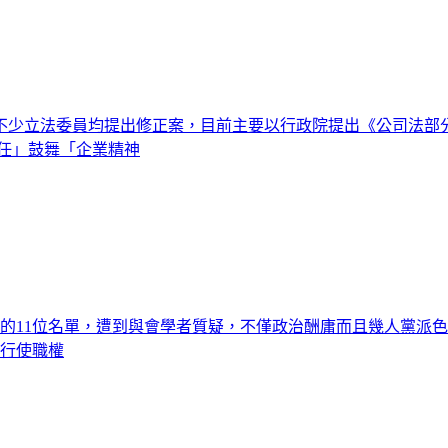
不少立法委員均提出修正案，目前主要以行政院提出《公司法部
任」鼓舞「企業精神
提的11位名單，遭到與會學者質疑，不僅政治酬庸而且幾人黨派色
立行使職權