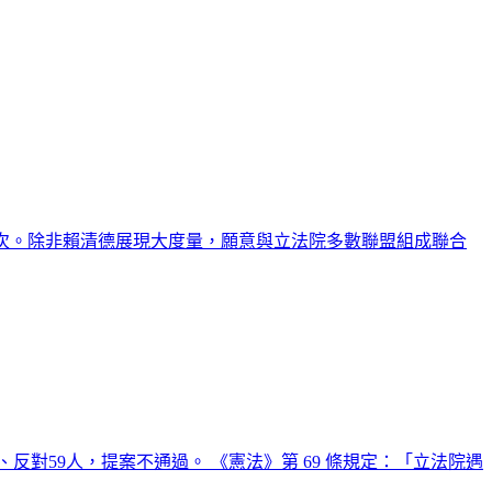
多席次。除非賴清德展現大度量，願意與立法院多數聯盟組成聯合
對59人，提案不通過。 《憲法》第 69 條規定：「立法院遇