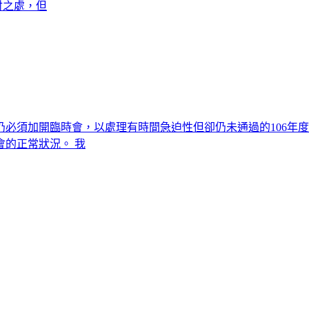
討之處，但
必須加開臨時會，以處理有時間急迫性但卻仍未通過的106年
的正常狀況。 我