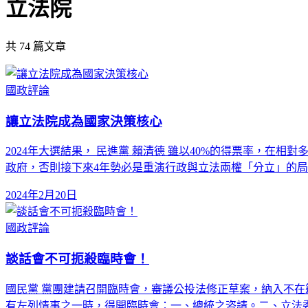
立法院
共
74
篇文章
國政評論
讓立法院成為國家決策核心
2024年大選結果， 民進黨 賴清德 雖以40%的得票率，
政府，否則接下來4年勢必是重演行政與立法兩權「分立」的
2024年2月20日
國政評論
談話會不可扼殺臨時會！
國民黨 黨團建請召開臨時會，審議公投法修正草案，納入不在籍
有左列情事之一時，得開臨時會：一、總統之咨請。二、立法