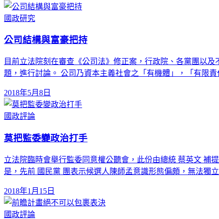
國政研究
公司結構與富豪把持
目前立法院刻在審查《公司法》修正案，行政院、各黨團以及
題，進行討論。 公司乃資本主義社會之「有機體」，「有限責
2018年5月8日
國政評論
莫把監委變政治打手
立法院臨時會舉行監委同意權公聽會，此份由總統 蔡英文 補
是，先前 國民黨 團表示候選人陳師孟意識形態偏頗，無法獨
2018年1月15日
國政評論