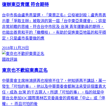
復辦東亞青運 符合期待
台中市長由盧秀燕當選，「東奧正名」公投被封殺；盧秀燕表
示要「爭取主辦」被取消的第一屆「台中東亞青運會」；這是
非常前瞻的思維，符合台中市民及 台灣 青年運動員的期待，
也拋出善意和平的「橄欖枝」，有助於促進東亞地區的和平穩
定。只是盧市長要做的應
2018年11月29日
國政評論
東京也不歡迎東奧正名
中華奧會主席林鴻道再也按捺不住了，他知道再不講話，萬一
發生「可怕的事」，他以及中華奧委會都無法承受這個重責大
任，成為 台灣 的千古罪人。所謂「可怕的事」，指的就是中
華台北參加IOC國際奧林匹克委員會的資格被「中止」或「停
權」。 而且可怕的後