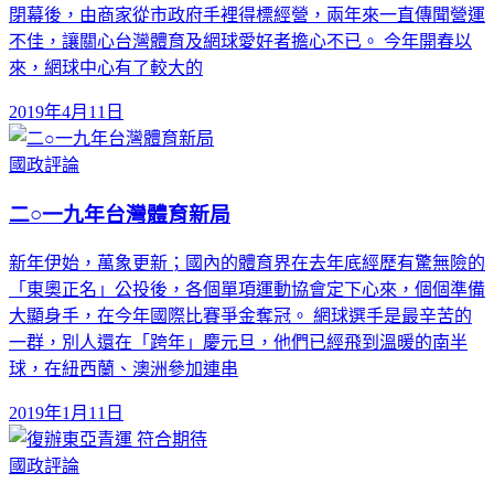
閉幕後，由商家從市政府手裡得標經營，兩年來一直傳聞營運
不佳，讓關心台灣體育及網球愛好者擔心不已。 今年開春以
來，網球中心有了較大的
2019年4月11日
國政評論
二○一九年台灣體育新局
新年伊始，萬象更新；國內的體育界在去年底經歷有驚無險的
「東奧正名」公投後，各個單項運動協會定下心來，個個準備
大顯身手，在今年國際比賽爭金奪冠。 網球選手是最辛苦的
一群，別人還在「跨年」慶元旦，他們已經飛到溫暖的南半
球，在紐西蘭、澳洲參加連串
2019年1月11日
國政評論