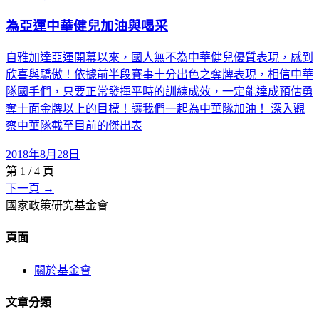
為亞運中華健兒加油與喝采
自雅加達亞運開幕以來，國人無不為中華健兒優質表現，感到
欣喜與驕傲！依據前半段賽事十分出色之奪牌表現，相信中華
隊國手們，只要正常發揮平時的訓練成效，一定能達成預估勇
奪十面金牌以上的目標！讓我們一起為中華隊加油！ 深入觀
察中華隊截至目前的傑出表
2018年8月28日
第
1
/
4
頁
下一頁 →
國家政策研究基金會
頁面
關於基金會
文章分類