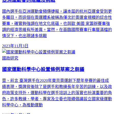
亞洲運動會的底蘊及挑戰
國內選手在亞洲運動會頻傳捷報，讓本屆的杭州亞運會受到更
多矚目。而這個在奧運體系被稱為僅次於奧運會規模的綜合性
賽事，確實夠強調在地文化底蘊，也與歐 美國 家籌辦賽事強
調的經濟思維有所差異。當然，在面臨國際賽事行事曆滿檔的
情況下，也出現諸多挑戰
2023年11月3日
國政研究
國家運動科學中心設置條例草案之芻議
壹、前言 臺灣選手在2020年東京奧運創下歷年參賽的最佳成
績表現，獎牌背後除了是選手和教練長年辛苦的訓練，以及政
府政策支持外，運動科學在選手培訓上的落實也扮演重要的角
色，許多教練、學者、專家及立委也陸續倡議設立國家級運動
科學中心，為推動運動