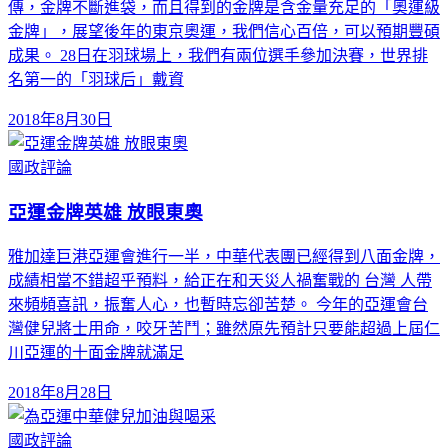
傳，金牌不斷進袋，而且得到的金牌是含金量充足的「奧運級
金牌」，展望後年的東京奧運，我們信心百倍，可以預期豐碩
成果。 28日在羽球場上，我們有兩位選手參加決賽，世界排
名第一的「羽球后」戴資
2018年8月30日
國政評論
亞運金牌英雄 放眼東奧
雅加達巨港亞運會進行一半，中華代表團已經得到八面金牌，
成績相當不錯超乎預料，給正在和天災人禍奮戰的 台灣 人帶
來頻頻喜訊，振奮人心，也暫時忘卻苦楚。 今年的亞運會台
灣健兒將士用命，咬牙苦鬥；雖然原先預計只要能超過上屆仁
川亞運的十面金牌就滿足
2018年8月28日
國政評論