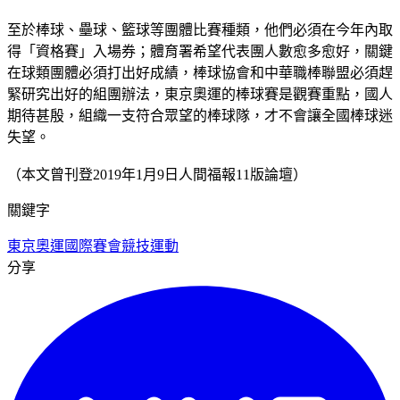
至於棒球、壘球、籃球等團體比賽種類，他們必須在今年內取
得「資格賽」入場券；體育署希望代表團人數愈多愈好，關鍵
在球類團體必須打出好成績，棒球協會和中華職棒聯盟必須趕
緊研究出好的組團辦法，東京奧運的棒球賽是觀賽重點，國人
期待甚殷，組織一支符合眾望的棒球隊，才不會讓全國棒球迷
失望。
（本文曾刊登2019年1月9日人間福報11版論壇）
關鍵字
東京奧運
國際賽會
競技運動
分享