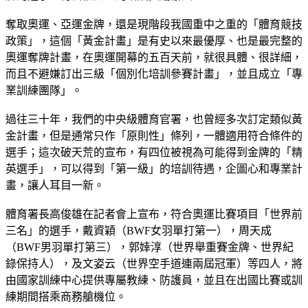
奪取奧運、亞運金牌，還是現階段我國重中之重的「體育競技
政策」，這個「黃金計畫」是有史以來最優厚、也是最完整的
奧運奪牌計畫，在奧運開幕的五百天前，就很具體、很詳細，
而且不避嫌訂出三級「個別化培訓參賽計畫」，並且成立「專
業訓練團隊」。
過往三十年，我們的中央級體育官署，也曾經多次訂定類似黃
金計畫，但是通常只作「原則性」條列，一體適用符合條件的
選手；這次破天荒的宣布，有四位被視為可能得到金牌的「精
英選手」，可以得到「第一級」的培訓待遇，企圖心和專業計
畫，讓人耳目一新。
體育署長高俊雄在記者會上宣布，符合奧運比賽項目「世界前
三名」的選手，戴資穎（BWF女羽單打第一），周天成
（BWF男羽單打第三），郭婞淳（世界舉重賽金牌、世界紀
錄保持人），及文姿云（世界空手道連兩屆冠軍）等四人，將
由國家訓練中心提供專屬教練、防護員，並且在出國比賽或訓
練期間搭乘商務艙機位。