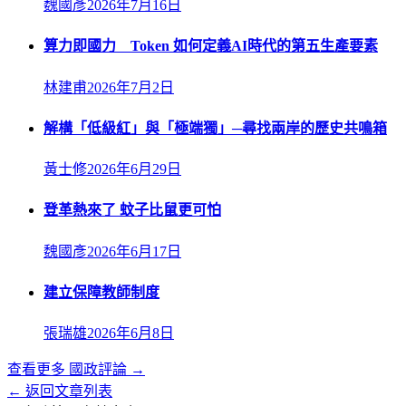
魏國彥
2026年7月16日
算力即國力 Token 如何定義AI時代的第五生產要素
林建甫
2026年7月2日
解構「低級紅」與「極端獨」─尋找兩岸的歷史共鳴箱
黃士修
2026年6月29日
登革熱來了 蚊子比鼠更可怕
魏國彥
2026年6月17日
建立保障教師制度
張瑞雄
2026年6月8日
查看更多
國政評論
→
← 返回文章列表