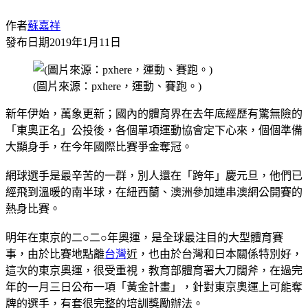
作者
蘇嘉祥
發布日期
2019年1月11日
(圖片來源：pxhere，運動、賽跑。)
新年伊始，萬象更新；國內的體育界在去年底經歷有驚無險的
「東奧正名」公投後，各個單項運動協會定下心來，個個準備
大顯身手，在今年國際比賽爭金奪冠。
網球選手是最辛苦的一群，別人還在「跨年」慶元旦，他們已
經飛到溫暖的南半球，在紐西蘭、澳洲參加連串澳網公開賽的
熱身比賽。
明年在東京的二○二○年奧運，是全球最注目的大型體育賽
事，由於比賽地點離
台灣
近，也由於台灣和日本關係特別好，
這次的東京奧運，很受重視，教育部體育署大刀闊斧，在過完
年的一月三日公布一項「黃金計畫」，針對東京奧運上可能奪
牌的選手，有套很完整的培訓獎勵辦法。