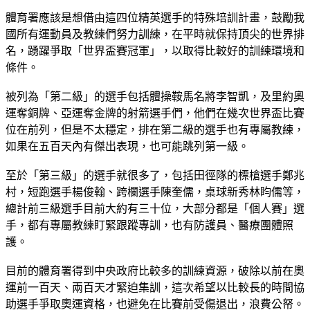
體育署應該是想借由這四位精英選手的特殊培訓計畫，鼓勵我
國所有運動員及教練們努力訓練，在平時就保持頂尖的世界排
名，踴躍爭取「世界盃賽冠軍」，以取得比較好的訓練環境和
條件。
被列為「第二級」的選手包括體操鞍馬名將李智凱，及里約奧
運奪銅牌、亞運奪金牌的射箭選手們，他們在幾次世界盃比賽
位在前列，但是不太穩定，排在第二級的選手也有專屬教練，
如果在五百天內有傑出表現，也可能跳列第一級。
至於「第三級」的選手就很多了，包括田徑隊的標槍選手鄭兆
村，短跑選手楊俊翰、跨欄選手陳奎儒，桌球新秀林盷儒等，
總計前三級選手目前大約有三十位，大部分都是「個人賽」選
手，都有專屬教練盯緊跟蹤專訓，也有防護員、醫療團體照
護。
目前的體育署得到中央政府比較多的訓練資源，破除以前在奧
運前一百天、兩百天才緊迫集訓，這次希望以比較長的時間協
助選手爭取奧運資格，也避免在比賽前受傷退出，浪費公帑。