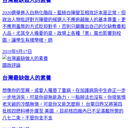
台灣最缺做人的素養
2020選舉進入白熱化階段，藍綠白陣營互相攻訐本是正常，但
政治人物批評對方陣營的候選人不應逾越做人的基本尊重，更
不應用羞辱的方式貶抑對手，否則只顯露出自己的欠缺教養和
人品。尤其令人擔憂的是，政壇上各種「黑」風也影響到校
園，讓學生有樣學樣，師
2019年9月17日
國政評論
台灣最缺做人的素養
想像你的至親，或愛人罹患了重病，在加護病房中生命正一步
一步地消失，可是你卻無能為力，一點辦法也沒有。你很氣憤
老天爺的冷酷無情，可是你又能怎麼辦！ 台電日昨又將第四
批核四燃料棒外運至 美國 ，目前核四廠內已不足滿載所需的
八七二束。不管你支不支