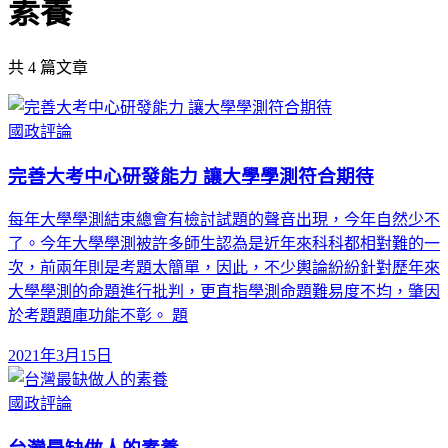
素養
共
4
篇文章
國政評論
完善大考中心研發能力 讓大學學測符合期待
每年大學學測結束總會有檢討試題的聲音出現，今年自然少不
了。今年大學學測被許多師生認為是近年來科科都相對難的一
次，前兩年則是考題太簡單，因此，不少輿論紛紛針對歷年來
大學學測的命題進行批判，更直指學測命題難易度不均，肇因
於考題題庫功能不彰。 題
2021年3月15日
國政評論